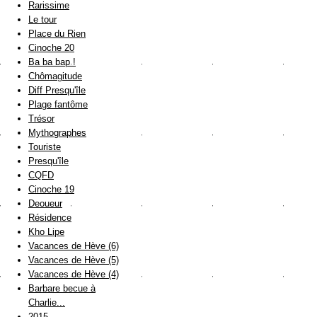
Rarissime
Le tour
Place du Rien
Cinoche 20
Ba ba bap !
Chômagitude
Diff Presqu'île
Plage fantôme
Trésor
Mythographes
Touriste
Presqu'île
CQFD
Cinoche 19
Deoueur
Résidence
Kho Lipe
Vacances de Hève (6)
Vacances de Hève (5)
Vacances de Hève (4)
Barbare becue à
Charlie...
2015