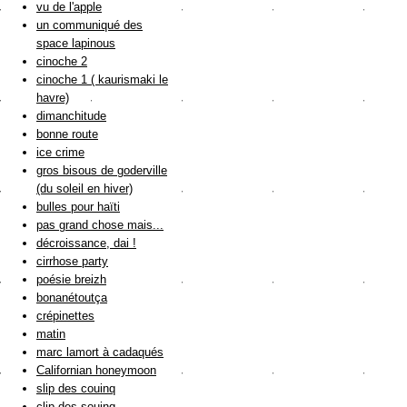
vu de l'apple
un communiqué des
space lapinous
cinoche 2
cinoche 1 ( kaurismaki le
havre)
dimanchitude
bonne route
ice crime
gros bisous de goderville
(du soleil en hiver)
bulles pour haïti
pas grand chose mais...
décroissance, dai !
cirrhose party
poésie breizh
bonanétoutça
crépinettes
matin
marc lamort à cadaqués
Californian honeymoon
slip des couinq
clip des souinq