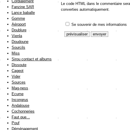
Cordialement
Le code HTML dans le commentaire sera a
Fanzine SAR
converties automatiquement.
Lance baballe
Gomme
Aéroport
Se souvenir de mes informations
Doublure
Vienla
Doudoune
Sourcils
Miss
Sirou contact et albums
Dissoute
Cageot
Vider
Sources
Mag-ness
Ecume
Incongrus
Andalouse
Cochonneries
Faut que...
Pouf
Déménagement