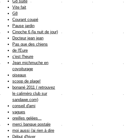
G8 suite
Vite fait
G8
Courant coupé
Pause jardin
Cinoche 6 (la nuit de jour)
Docteur jean jean
Pas que des chiens
de l'Eure
c'est l'heure
Jean michmuche en
covoiturage
oiseaux
scoop de plage!
bonané 2011 ( retrouvez
le caliméro club sur
sandawe.com)
conseil d'ami
vagues
oreilles gelées...
merci banque postale
moi aussi j'ai rien à dire
Début d'hiver