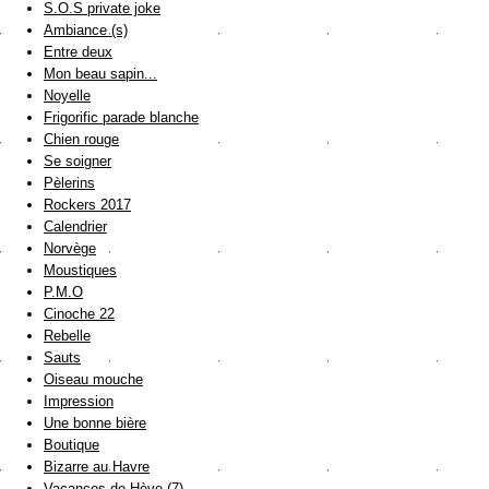
S.O.S private joke
Ambiance (s)
Entre deux
Mon beau sapin...
Noyelle
Frigorific parade blanche
Chien rouge
Se soigner
Pèlerins
Rockers 2017
Calendrier
Norvège
Moustiques
P.M.O
Cinoche 22
Rebelle
Sauts
Oiseau mouche
Impression
Une bonne bière
Boutique
Bizarre au Havre
Vacances de Hève (7)