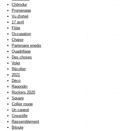
Chômdur
Promenage
Vu d'orteil
17 avril
Flûte
Occupation
Chaise
Partenaire enedis
Quadrillage
Des choses
Voler
Récolter
2021
Déco
Ragondin
Rockers 2020
Square
Collier rouge
Un cageot
Croustille
Rassemblement
Biloute