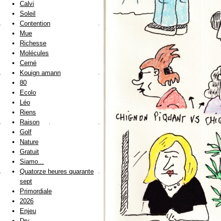
Calvi
Soleil
Contention
Mue
Richesse
Molécules
Cerné
Kouign amann
80
Ecolo
Léo
Riens
Raison
Golf
Nature
Gratuit
Siamo...
Quatorze heures quarante
sept
Primordiale
2026
Enjeu
Dry