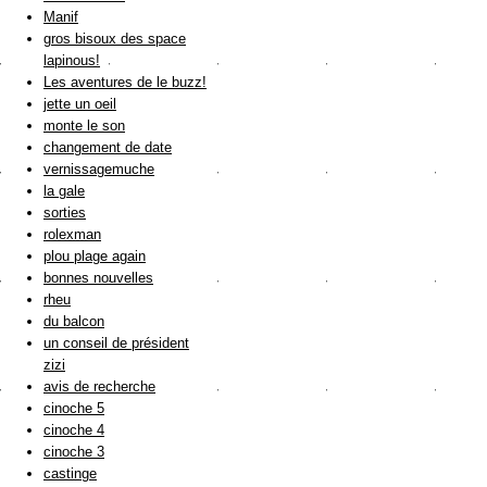
Manif
gros bisoux des space
lapinous!
Les aventures de le buzz!
jette un oeil
monte le son
changement de date
vernissagemuche
la gale
sorties
rolexman
plou plage again
bonnes nouvelles
rheu
du balcon
un conseil de président
zizi
avis de recherche
cinoche 5
cinoche 4
cinoche 3
castinge