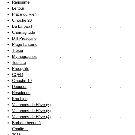
Rarissime
Le tour
Place du Rien
Cinoche 20
Ba ba bap !
Chômagitude
Diff Presqu'île
Plage fantôme
Trésor
Mythographes
Touriste
Presqu'île
CQFD
Cinoche 19
Deoueur
Résidence
Kho Lipe
Vacances de Hève (6)
Vacances de Hève (5)
Vacances de Hève (4)
Barbare becue à
Charlie...
2015