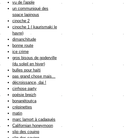
vu de l'apple
un communiqué des
space lapinous
cinoche 2
cinoche 1 ( kaurismaki le
havre)
dimanchitude
bonne route
ice crime
gros bisous de goderville
(du soleil en hiver)
bulles pour haïti
pas grand chose mais...
décroissance, dai !
cirrhose party
poésie breizh
bonanétoutça
crépinettes
matin
marc lamort à cadaqués
Californian honeymoon
slip des couinq
clip des souinq