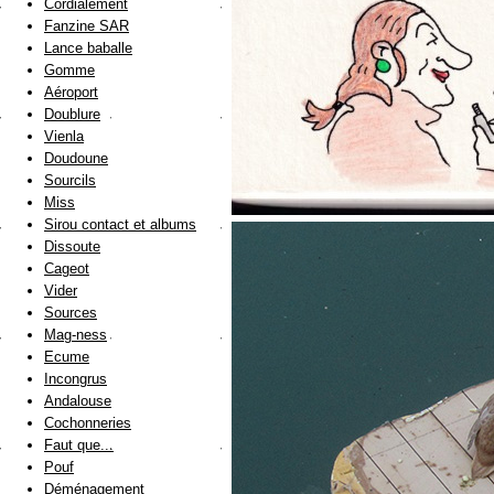
Cordialement
Fanzine SAR
Lance baballe
Gomme
Aéroport
Doublure
Vienla
Doudoune
Sourcils
Miss
Sirou contact et albums
Dissoute
Cageot
Vider
Sources
Mag-ness
Ecume
Incongrus
Andalouse
Cochonneries
Faut que...
Pouf
Déménagement