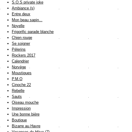
S.O.S private joke
Ambiance (s)
Entre deux
Mon beau sapin...
Noyelle
Frigorific parade blanche
Chien rouge
Se soigner
Pèlerins
Rockers 2017
Calendrier
Norvège
Moustiques
P.M.O
Cinoche 22
Rebelle
Sauts
Oiseau mouche
Impression
Une bonne bière
Boutique
Bizarre au Havre
Vacances de Hève (7)