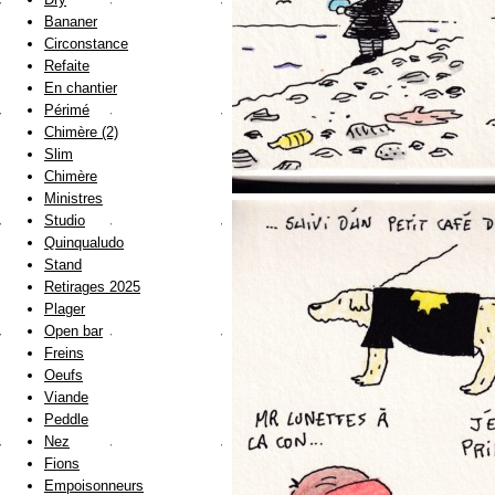
Bananer
Circonstance
Refaite
En chantier
Périmé
Chimère (2)
Slim
Chimère
Ministres
Studio
Quinqualudo
Stand
Retirages 2025
Plager
Open bar
Freins
Oeufs
Viande
Peddle
Nez
Fions
Empoisonneurs