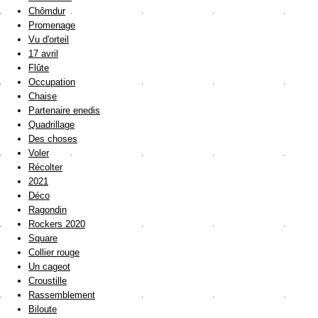
Chômdur
Promenage
Vu d'orteil
17 avril
Flûte
Occupation
Chaise
Partenaire enedis
Quadrillage
Des choses
Voler
Récolter
2021
Déco
Ragondin
Rockers 2020
Square
Collier rouge
Un cageot
Croustille
Rassemblement
Biloute