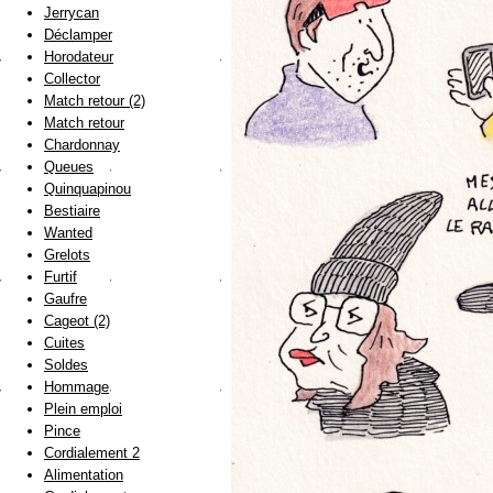
Jerrycan
Déclamper
Horodateur
Collector
Match retour (2)
Match retour
Chardonnay
Queues
Quinquapinou
Bestiaire
Wanted
Grelots
Furtif
Gaufre
Cageot (2)
Cuites
Soldes
Hommage
Plein emploi
Pince
Cordialement 2
Alimentation