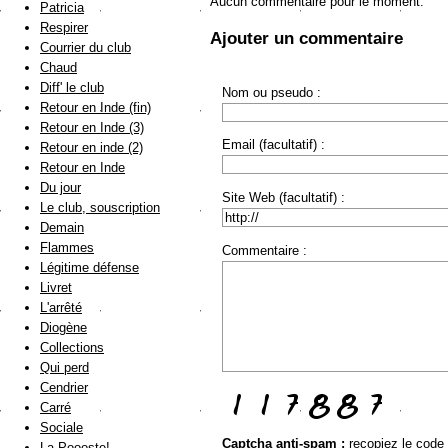
Aucun commentaire pour le moment.
Patricia
Respirer
Ajouter un commentaire
Courrier du club
Chaud
Diff' le club
Nom ou pseudo :
Retour en Inde (fin)
Retour en Inde (3)
Email (facultatif) :
Retour en inde (2)
Retour en Inde
Du jour
Site Web (facultatif) :
Le club, souscription
Demain
Flammes
Commentaire :
Légitime défense
Livret
L'arrêté
Diogène
Collections
Qui perd
Cendrier
Carré
Sociale
Captcha anti-spam :
recopiez le code
La Poooste!