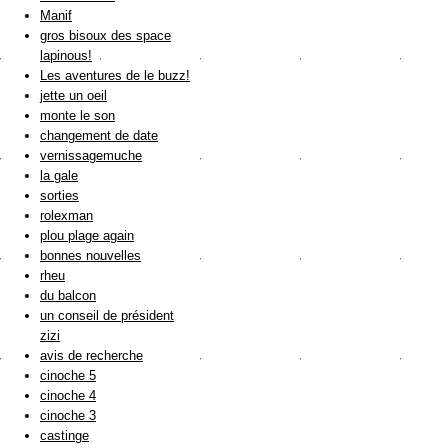
Manif
gros bisoux des space
lapinous!
Les aventures de le buzz!
jette un oeil
monte le son
changement de date
vernissagemuche
la gale
sorties
rolexman
plou plage again
bonnes nouvelles
rheu
du balcon
un conseil de président
zizi
avis de recherche
cinoche 5
cinoche 4
cinoche 3
castinge