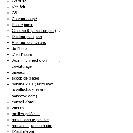
G8 suite
Vite fait
G8
Courant coupé
Pause jardin
Cinoche 6 (la nuit de jour)
Docteur jean jean
Pas que des chiens
de l'Eure
c'est l'heure
Jean michmuche en
covoiturage
oiseaux
scoop de plage!
bonané 2011 ( retrouvez
le caliméro club sur
sandawe.com)
conseil d'ami
vagues
oreilles gelées...
merci banque postale
moi aussi j'ai rien à dire
Début d'hiver