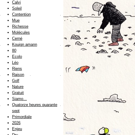
Calvi
Soleil
Contention
Mue
Richesse
Molécules
Cerné
Kouign amann
80
Ecolo
Léo
Riens
Raison
Golf
Nature
Gratuit
Siamo...
Quatorze heures quarante
sept
Primordiale
2026
Enjeu
Dry