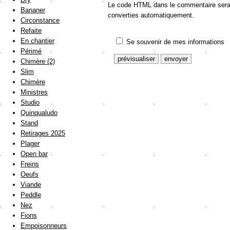
Le code HTML dans le commentaire sera a
Bananer
converties automatiquement.
Circonstance
Refaite
En chantier
Se souvenir de mes informations
Périmé
Chimère (2)
Slim
Chimère
Ministres
Studio
Quinqualudo
Stand
Retirages 2025
Plager
Open bar
Freins
Oeufs
Viande
Peddle
Nez
Fions
Empoisonneurs