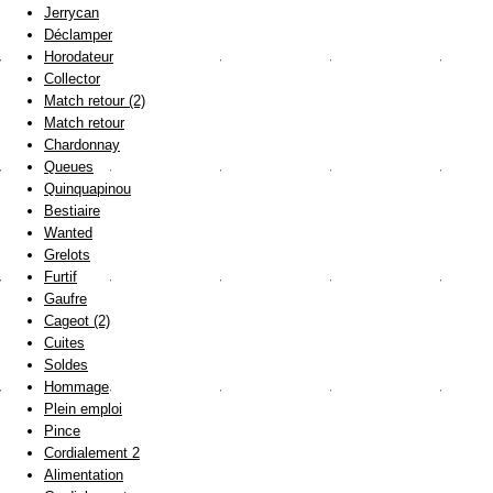
Jerrycan
Déclamper
Horodateur
Collector
Match retour (2)
Match retour
Chardonnay
Queues
Quinquapinou
Bestiaire
Wanted
Grelots
Furtif
Gaufre
Cageot (2)
Cuites
Soldes
Hommage
Plein emploi
Pince
Cordialement 2
Alimentation