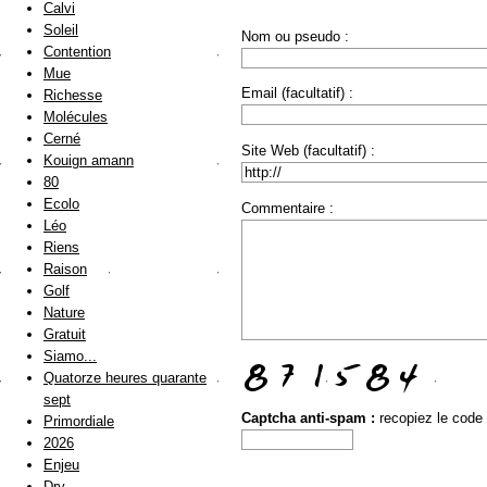
Calvi
Soleil
Nom ou pseudo :
Contention
Mue
Email (facultatif) :
Richesse
Molécules
Cerné
Site Web (facultatif) :
Kouign amann
80
Ecolo
Commentaire :
Léo
Riens
Raison
Golf
Nature
Gratuit
Siamo...
Quatorze heures quarante
sept
Captcha anti-spam :
recopiez le code
Primordiale
2026
Enjeu
Dry