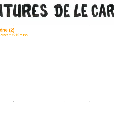
ène (2)
carnet
::
#215
::
rss
s.