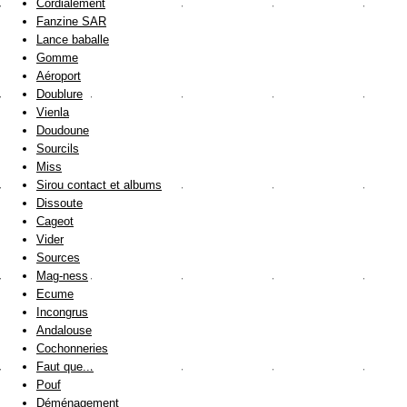
Cordialement
Fanzine SAR
Lance baballe
Gomme
Aéroport
Doublure
Vienla
Doudoune
Sourcils
Miss
Sirou contact et albums
Dissoute
Cageot
Vider
Sources
Mag-ness
Ecume
Incongrus
Andalouse
Cochonneries
Faut que...
Pouf
Déménagement