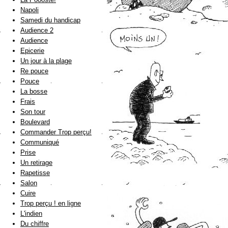
Napoli
Samedi du handicap
Audience 2
Audience
Epicerie
Un jour à la plage
Re pouce
Pouce
La bosse
Frais
Son tour
Boulevard
Commander Trop perçu!
Communiqué
Prise
Un retirage
Rapetisse
Salon
Cuire
Trop perçu ! en ligne
L'indien
Du chiffre