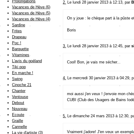
Prolongations
2.
Le lundi 28 janvier 2013 à 12:13, par
B
Vacances de Hève (6)
Vacances de Hève (5)
On y joue : le chèque part à la pûste 
Vacances de Hève (4)
Sardine
Boris
Frites
Drapeau
Poc !
3.
Le lundi 28 janvier 2013 à 12:45, par
s
Barquette
Vitamines
L'avis du goéland
Cool! Bon, je vais me sécher...
Tiki pop
En marche !
4.
Le mercredi 30 janvier 2013 à 04:29, 
Swing
Cinoche 21
Chanter
moi aussi j'en veux ! j'envoie mon chèq
Ventouse
CUBI (Club des Usagers de Bains Iod
Debout
Nouveau
Ecoute
5.
Le dimanche 24 mars 2013 à 12:30, p
Graille
Cannelle
Vraiment j'adore! J'en veux un exemplai
La vie d'artiste (3)