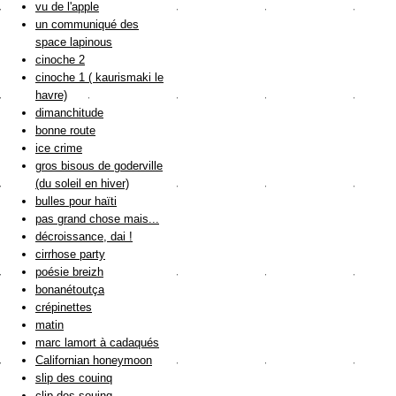
vu de l'apple
un communiqué des
space lapinous
cinoche 2
cinoche 1 ( kaurismaki le
havre)
dimanchitude
bonne route
ice crime
gros bisous de goderville
(du soleil en hiver)
bulles pour haïti
pas grand chose mais...
décroissance, dai !
cirrhose party
poésie breizh
bonanétoutça
crépinettes
matin
marc lamort à cadaqués
Californian honeymoon
slip des couinq
clip des souinq