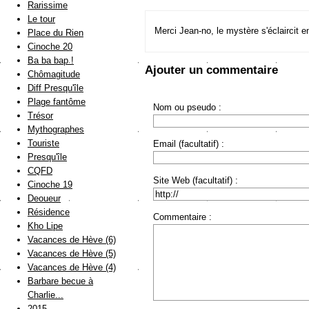
Rarissime
Le tour
Merci Jean-no, le mystère s'éclaircit en
Place du Rien
Cinoche 20
Ba ba bap !
Ajouter un commentaire
Chômagitude
Diff Presqu'île
Plage fantôme
Nom ou pseudo :
Trésor
Mythographes
Touriste
Email (facultatif) :
Presqu'île
CQFD
Site Web (facultatif) :
Cinoche 19
Deoueur
Résidence
Commentaire :
Kho Lipe
Vacances de Hève (6)
Vacances de Hève (5)
Vacances de Hève (4)
Barbare becue à
Charlie...
2015