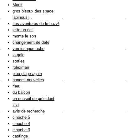
Manif
gros bisoux des space
lapinous!
Les aventures de le buzz!
jette un oeil
monte le son
changement de date
vernissagemuche
la gale
sorties
rolexman
plou plage again
bonnes nouvelles
rheu
du balcon
un conseil de président
zizi
avis de recherche
cinoche 5
cinoche 4
cinoche 3
castinge