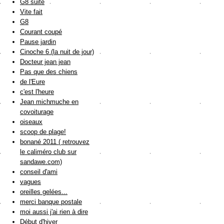
G8 suite
Vite fait
G8
Courant coupé
Pause jardin
Cinoche 6 (la nuit de jour)
Docteur jean jean
Pas que des chiens
de l'Eure
c'est l'heure
Jean michmuche en
covoiturage
oiseaux
scoop de plage!
bonané 2011 ( retrouvez
le caliméro club sur
sandawe.com)
conseil d'ami
vagues
oreilles gelées...
merci banque postale
moi aussi j'ai rien à dire
Début d'hiver