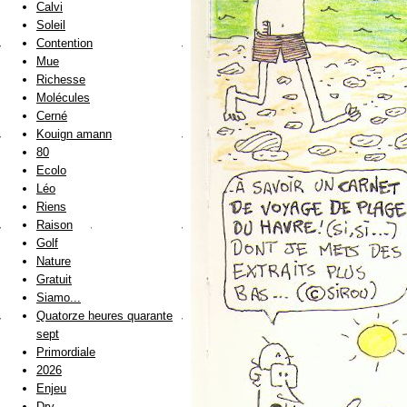
Calvi
Soleil
Contention
Mue
Richesse
Molécules
Cerné
Kouign amann
80
Ecolo
Léo
Riens
Raison
Golf
Nature
Gratuit
Siamo...
Quatorze heures quarante
sept
Primordiale
2026
Enjeu
Dry