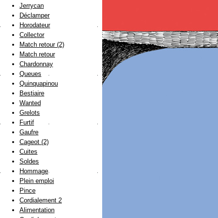
Jerrycan
Déclamper
Horodateur
Collector
Match retour (2)
Match retour
Chardonnay
Queues
Quinquapinou
Bestiaire
Wanted
Grelots
Furtif
Gaufre
Cageot (2)
Cuites
Soldes
Hommage
Plein emploi
Pince
Cordialement 2
Alimentation