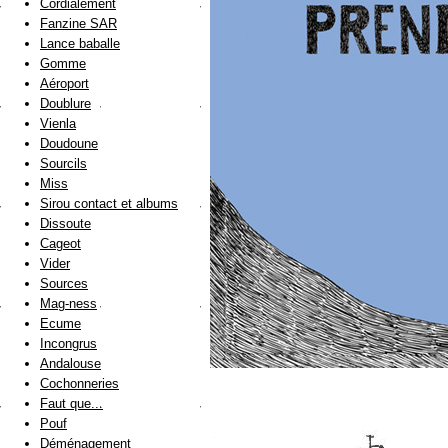
Cordialement
Fanzine SAR
Lance baballe
Gomme
Aéroport
Doublure
Vienla
Doudoune
Sourcils
Miss
Sirou contact et albums
Dissoute
Cageot
Vider
Sources
Mag-ness
Ecume
Incongrus
Andalouse
Cochonneries
Faut que...
Pouf
Déménagement