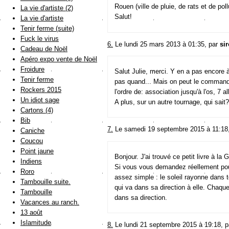
Rouen (ville de pluie, de rats et de poll
La vie d'artiste (2)
Salut!
La vie d'artiste
Tenir ferme (suite)
Fuck le virus
6.
Le lundi 25 mars 2013 à 01:35, par
si
Cadeau de Noël
Apéro expo vente de Noël
Froidure
Salut Julie, merci. Y en a pas encore à 
Tenir ferme
pas quand... Mais on peut le commander
Rockers 2015
l'ordre de: association jusqu'à l'os, 7 
Un idiot sage
A plus, sur un autre tournage, qui sait?
Cartons (4)
Bib
7.
Le samedi 19 septembre 2015 à 11:18
Caniche
Coucou
Point jaune
Bonjour. J'ai trouvé ce petit livre à la 
Indiens
Si vous vous demandez réellement pour
Roro
assez simple : le soleil rayonne dans t
Tambouille suite.
qui va dans sa direction à elle. Chaque
Tambouille
dans sa direction.
Vacances au ranch.
13 août
Islamitude
8.
Le lundi 21 septembre 2015 à 19:18, 