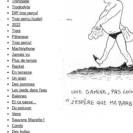
Trempage
Troglodyte
Diff' trop perçu!
Trop perçu (suite)
2022
Tigre
Pétanque
Trop perçu!
Machinphone
Jamais vu
Plus de temps
Racket
En terrasse
Un grain
Des pommes
Les pieds dans l'eau
Baleines
Et ça passe...
Du poisson
Verre
Sauvons Mazette !
Combi
Des bulles