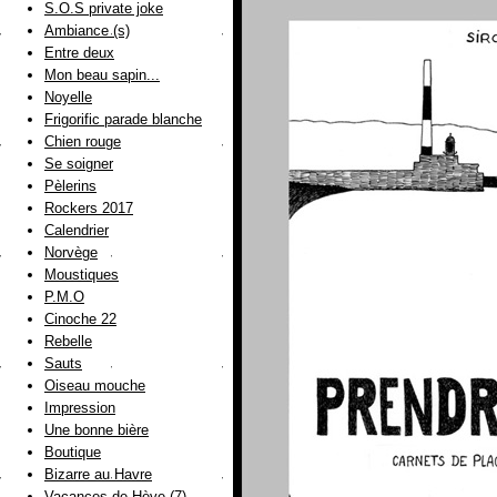
S.O.S private joke
Ambiance (s)
Entre deux
Mon beau sapin...
Noyelle
Frigorific parade blanche
Chien rouge
Se soigner
Pèlerins
Rockers 2017
Calendrier
Norvège
Moustiques
P.M.O
Cinoche 22
Rebelle
Sauts
Oiseau mouche
Impression
Une bonne bière
Boutique
Bizarre au Havre
Vacances de Hève (7)