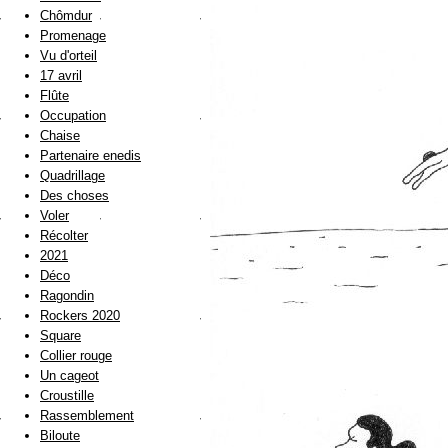
Chômdur
Promenage
Vu d'orteil
17 avril
Flûte
Occupation
Chaise
Partenaire enedis
Quadrillage
Des choses
Voler
Récolter
2021
Déco
Ragondin
Rockers 2020
Square
Collier rouge
Un cageot
Croustille
Rassemblement
Biloute