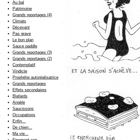
Au bal
Patrimoine
Grands reportages (4)
Climats
Décevant
Pas grave
Le bon plan
Sauce paddle
Grands reportages (3)
Grands reportages (2)
Contemplatif
Vindicte
Prophétie autoréalisatrice
Grands reportages
Effets secondaires
Blafards
Angèle
Saucissons
Occupations
Enfin...
De chien...
Ma vie...
Finement con