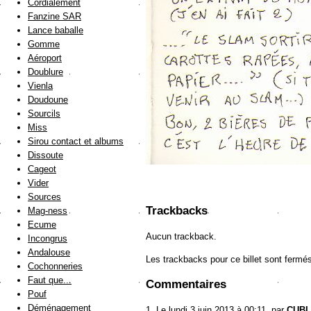
Cordialement
Fanzine SAR
Lance baballe
Gomme
Aéroport
Doublure
Vienla
Doudoune
Sourcils
Miss
Sirou contact et albums
Dissoute
Cageot
Vider
Sources
Trackbacks
Mag-ness
Ecume
Aucun trackback.
Incongrus
Andalouse
Les trackbacks pour ce billet sont fermé
Cochonneries
Faut que...
Commentaires
Pouf
Déménagement
1.
Le lundi 3 juin 2013 à 00:11, par
CUBI