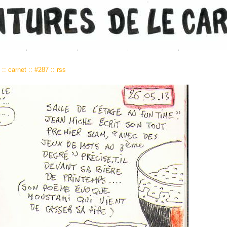
0
::
carnet
::
#287
::
rss