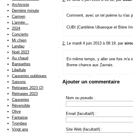
Archiviste
Dernière minute
Comment, avec un tel poème tu n'as pa
Carmen
L'année...
CUBI (Cantilène Ubuesque et Bière Im
2024
Concierto
Mi chien
2.
Le mardi 4 juin 2013 à 08:19, par
siro
Landau
Noël 2023
Au chaud
En même temps, y aller une fois m'a su
Barquettes
Bonne chance aux Zavrais.
Libellule
Causeries publiques
Ajouter un commentaire
Saisons
Retirages 2023 (2)
Retirages 2023
Nom ou pseudo :
Causeries
Réversible
Olive
Email (facultatif) :
Fantaisie
Trombes
Site Web (facultatif) :
Vingt ans