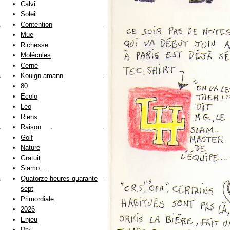
Calvi
Soleil
Contention
Mue
Richesse
Molécules
Cerné
Kouign amann
80
Ecolo
Léo
Riens
Raison
Golf
Nature
Gratuit
Siamo...
Quatorze heures quarante
sept
Primordiale
2026
Enjeu
Dry