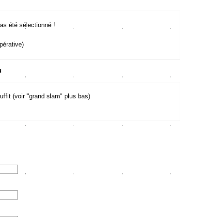
s été sélectionné !
pérative)
u
ffit (voir "grand slam" plus bas)