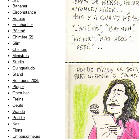
Bananer
Circonstance
Refaite
En chantier
Périmé
Chimère (2)
Slim
Chimère
Ministres
Studio
Quinqualudo
Stand
Retirages 2025
Plager
Open bar
Freins
Oeufs
Viande
Peddle
Nez
Fions
Empoisonneurs