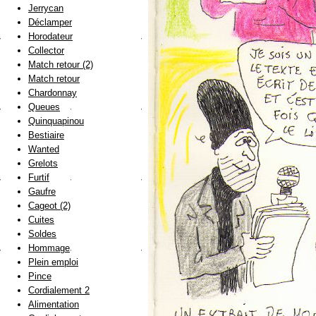
Jerrycan
Déclamper
Horodateur
Collector
Match retour (2)
Match retour
Chardonnay
Queues
Quinquapinou
Bestiaire
Wanted
Grelots
Furtif
Gaufre
Cageot (2)
Cuites
Soldes
Hommage
Plein emploi
Pince
Cordialement 2
Alimentation