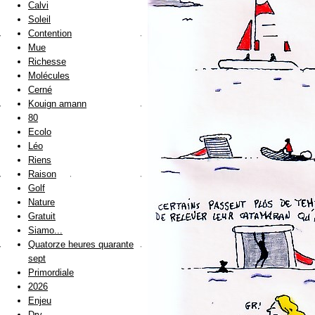
Calvi
Soleil
Contention
Mue
Richesse
Molécules
Cerné
Kouign amann
80
Ecolo
Léo
Riens
Raison
Golf
Nature
Gratuit
Siamo...
Quatorze heures quarante
sept
Primordiale
2026
Enjeu
Dry