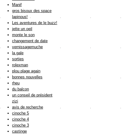
Manif
gros bisoux des space
lapinous!
Les aventures de le buzz!
jette un oeil
monte le son
changement de date
vernissagemuche
la gale
sorties
rolexman
plou plage again
bonnes nouvelles
rheu
du balcon
un conseil de président
zizi
avis de recherche
cinoche 5
cinoche 4
cinoche 3
castinge