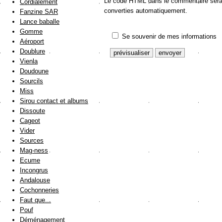
Le code HTML dans le commentaire sera a
Cordialement
converties automatiquement.
Fanzine SAR
Lance baballe
Gomme
Se souvenir de mes informations
Aéroport
Doublure
Vienla
Doudoune
Sourcils
Miss
Sirou contact et albums
Dissoute
Cageot
Vider
Sources
Mag-ness
Ecume
Incongrus
Andalouse
Cochonneries
Faut que...
Pouf
Déménagement