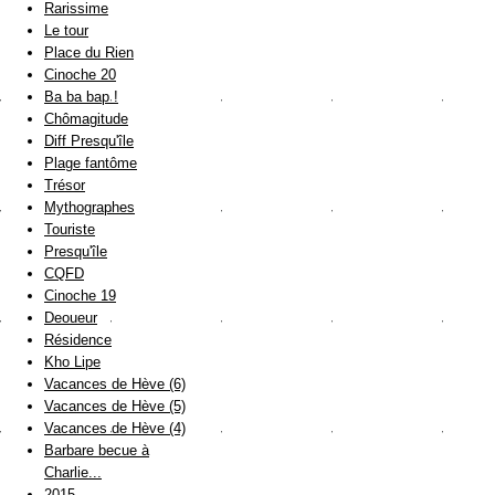
Rarissime
Le tour
Place du Rien
Cinoche 20
Ba ba bap !
Chômagitude
Diff Presqu'île
Plage fantôme
Trésor
Mythographes
Touriste
Presqu'île
CQFD
Cinoche 19
Deoueur
Résidence
Kho Lipe
Vacances de Hève (6)
Vacances de Hève (5)
Vacances de Hève (4)
Barbare becue à
Charlie...
2015