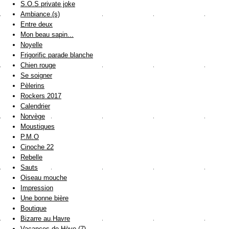
S.O.S private joke
Ambiance (s)
Entre deux
Mon beau sapin...
Noyelle
Frigorific parade blanche
Chien rouge
Se soigner
Pèlerins
Rockers 2017
Calendrier
Norvège
Moustiques
P.M.O
Cinoche 22
Rebelle
Sauts
Oiseau mouche
Impression
Une bonne bière
Boutique
Bizarre au Havre
Vacances de Hève (7)