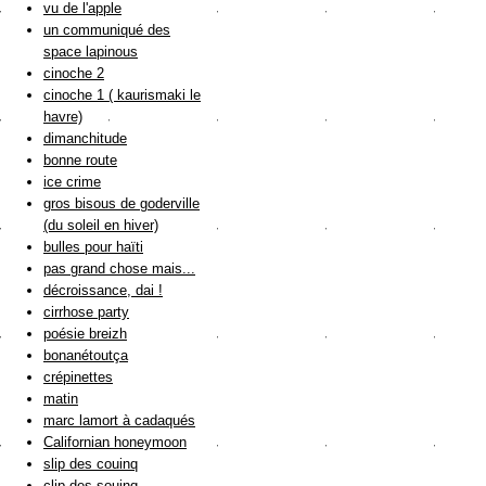
vu de l'apple
un communiqué des
space lapinous
cinoche 2
cinoche 1 ( kaurismaki le
havre)
dimanchitude
bonne route
ice crime
gros bisous de goderville
(du soleil en hiver)
bulles pour haïti
pas grand chose mais...
décroissance, dai !
cirrhose party
poésie breizh
bonanétoutça
crépinettes
matin
marc lamort à cadaqués
Californian honeymoon
slip des couinq
clip des souinq