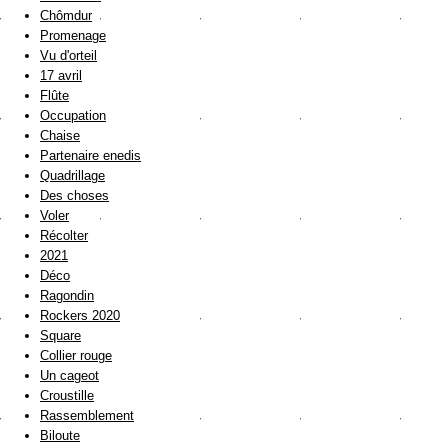
Chômdur
Promenage
Vu d'orteil
17 avril
Flûte
Occupation
Chaise
Partenaire enedis
Quadrillage
Des choses
Voler
Récolter
2021
Déco
Ragondin
Rockers 2020
Square
Collier rouge
Un cageot
Croustille
Rassemblement
Biloute