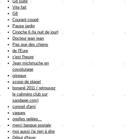
G8 suite
Vite fait
G8
Courant coupé
Pause jardin
Cinoche 6 (la nuit de jour)
Docteur jean jean
Pas que des chiens
de l'Eure
c'est l'heure
Jean michmuche en
covoiturage
oiseaux
scoop de plage!
bonané 2011 ( retrouvez
le caliméro club sur
sandawe.com)
conseil d'ami
vagues
oreilles gelées...
merci banque postale
moi aussi j'ai rien à dire
Début d'hiver