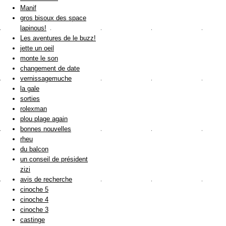
Manif
gros bisoux des space
lapinous!
Les aventures de le buzz!
jette un oeil
monte le son
changement de date
vernissagemuche
la gale
sorties
rolexman
plou plage again
bonnes nouvelles
rheu
du balcon
un conseil de président
zizi
avis de recherche
cinoche 5
cinoche 4
cinoche 3
castinge