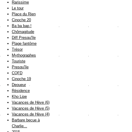
Rarissime
Le tour
Place du Rien
Cinoche 20
Ba ba bap !
Chômagitude
Diff Presqu'île
Plage fantôme
Trésor
Mythographes
Touriste
Presqu'île
CQFD
Cinoche 19
Deoueur
Résidence
Kho Lipe
Vacances de Hève (6)
Vacances de Hève (5)
Vacances de Hève (4)
Barbare becue à
Charlie...
2015