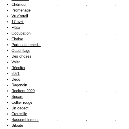
Chômdur
Promenage
Vu d'orteil
17 avril
Flûte
Occupation
Chaise
Partenaire enedis
Quadrillage
Des choses
Voler
Récolter
2021
Déco
Ragondin
Rockers 2020
Square
Collier rouge
Un cageot
Croustille
Rassemblement
Biloute