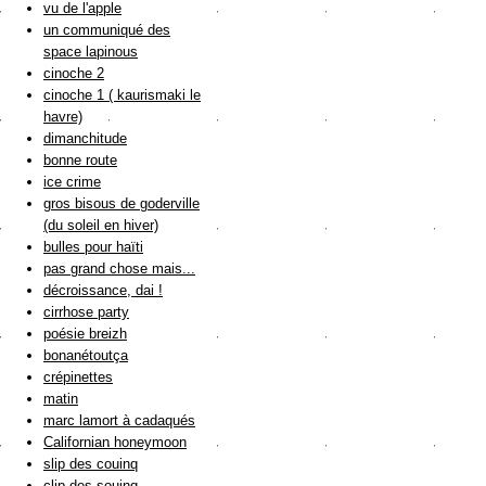
vu de l'apple
un communiqué des
space lapinous
cinoche 2
cinoche 1 ( kaurismaki le
havre)
dimanchitude
bonne route
ice crime
gros bisous de goderville
(du soleil en hiver)
bulles pour haïti
pas grand chose mais...
décroissance, dai !
cirrhose party
poésie breizh
bonanétoutça
crépinettes
matin
marc lamort à cadaqués
Californian honeymoon
slip des couinq
clip des souinq