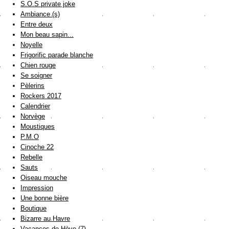
S.O.S private joke
Ambiance (s)
Entre deux
Mon beau sapin...
Noyelle
Frigorific parade blanche
Chien rouge
Se soigner
Pèlerins
Rockers 2017
Calendrier
Norvège
Moustiques
P.M.O
Cinoche 22
Rebelle
Sauts
Oiseau mouche
Impression
Une bonne bière
Boutique
Bizarre au Havre
Vacances de Hève (7)