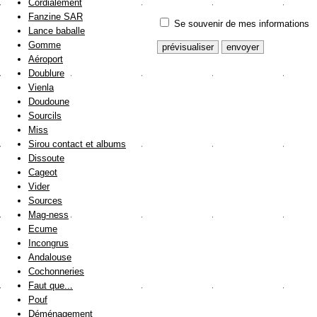
Cordialement
Fanzine SAR
Se souvenir de mes informations
Lance baballe
Gomme
Aéroport
Doublure
Vienla
Doudoune
Sourcils
Miss
Sirou contact et albums
Dissoute
Cageot
Vider
Sources
Mag-ness
Ecume
Incongrus
Andalouse
Cochonneries
Faut que...
Pouf
Déménagement