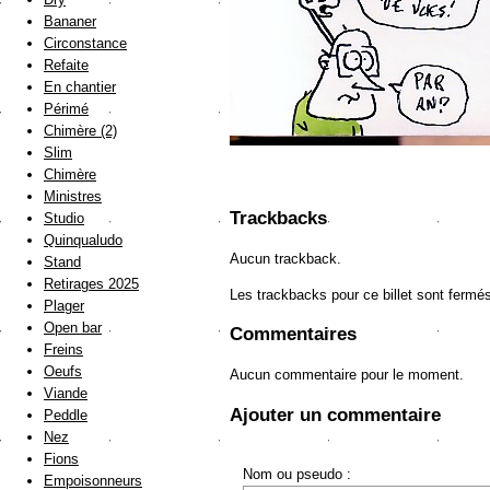
Bananer
Circonstance
Refaite
En chantier
Périmé
Chimère (2)
Slim
Chimère
Ministres
Trackbacks
Studio
Quinqualudo
Aucun trackback.
Stand
Retirages 2025
Les trackbacks pour ce billet sont fermé
Plager
Open bar
Commentaires
Freins
Oeufs
Aucun commentaire pour le moment.
Viande
Ajouter un commentaire
Peddle
Nez
Fions
Nom ou pseudo :
Empoisonneurs