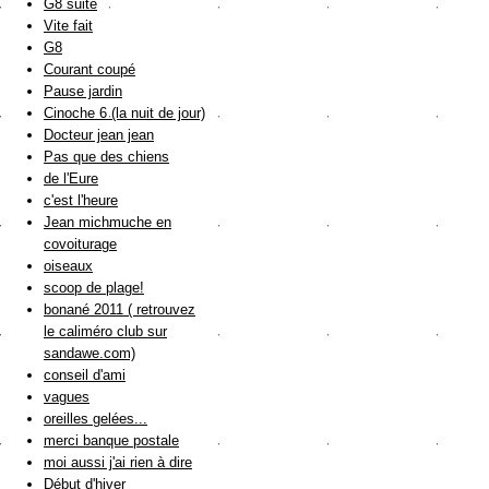
G8 suite
Vite fait
G8
Courant coupé
Pause jardin
Cinoche 6 (la nuit de jour)
Docteur jean jean
Pas que des chiens
de l'Eure
c'est l'heure
Jean michmuche en
covoiturage
oiseaux
scoop de plage!
bonané 2011 ( retrouvez
le caliméro club sur
sandawe.com)
conseil d'ami
vagues
oreilles gelées...
merci banque postale
moi aussi j'ai rien à dire
Début d'hiver