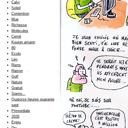
Calvi
Soleil
Contention
Mue
Richesse
Molécules
Cerné
Kouign amann
80
Ecolo
Léo
Riens
Raison
Golf
Nature
Gratuit
Siamo...
Quatorze heures quarante
sept
Primordiale
2026
Enjeu
Dry