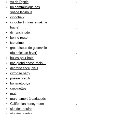
vu de l'apple
un communiqué des
space lapinous
cinoche 2
cinoche 1 ( kaurismaki le
havre)
dimanchitude
bonne route
ice crime
gros bisous de goderville
(du soleil en hiver)
bulles pour haïti
pas grand chose mais...
décroissance, dai !
cirrhose party
poésie breizh
bonanétoutça
crépinettes
matin
marc lamort à cadaqués
Californian honeymoon
slip des couinq
clip des souinq