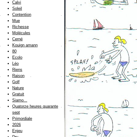
Calvi
Soleil
Contention
Mue
Richesse
Molécules
Cerné
Kouign amann
80
Ecolo
Léo
Riens
Raison
Golf
Nature
Gratuit
Siamo...
Quatorze heures quarante
sept
Primordiale
2026
Enjeu
Dry