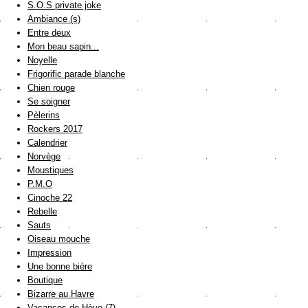
S.O.S private joke
Ambiance (s)
Entre deux
Mon beau sapin...
Noyelle
Frigorific parade blanche
Chien rouge
Se soigner
Pèlerins
Rockers 2017
Calendrier
Norvège
Moustiques
P.M.O
Cinoche 22
Rebelle
Sauts
Oiseau mouche
Impression
Une bonne bière
Boutique
Bizarre au Havre
Vacances de Hève (7)