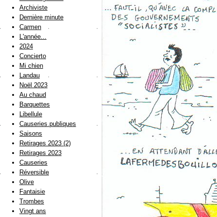
Archiviste
Dernière minute
Carmen
L'année...
2024
Concierto
Mi chien
Landau
Noël 2023
Au chaud
Barquettes
Libellule
Causeries publiques
Saisons
Retirages 2023 (2)
Retirages 2023
Causeries
Réversible
Olive
Fantaisie
Trombes
Vingt ans