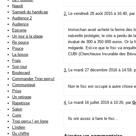
Napoli
Samedi du handicap
2.
Le vendredi 28 août 2015 à 16:40, par
Audience 2
Audience
Immochan avait acheté la ferme des b
Epicerie
naturelle protégée, le site a perdu de 
Un jour à la plage
évalué de 300 à 350 000 euros. Or la 
Re pouce
mégarde. Est-ce que le fisc va enquêt
Pouce
CUBI (Chercheuse Incurable des Bévu
La bosse
Frais
Son tour
3.
Le mardi 27 décembre 2016 à 14:59, 
Boulevard
Commander Trop perçu!
Communiqué
Non le fisc est occupé à autre chose e
Prise
Un retirage
4.
Le mardi 16 juillet 2019 à 10:26, par
G
Rapetisse
Salon
Cuire
Ils ont assez à faire le fisc...
Trop perçu ! en ligne
L'indien
Du chiffre