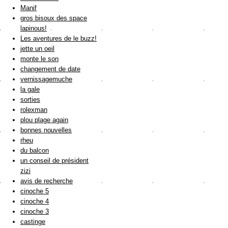
Manif
gros bisoux des space
lapinous!
Les aventures de le buzz!
jette un oeil
monte le son
changement de date
vernissagemuche
la gale
sorties
rolexman
plou plage again
bonnes nouvelles
rheu
du balcon
un conseil de président
zizi
avis de recherche
cinoche 5
cinoche 4
cinoche 3
castinge