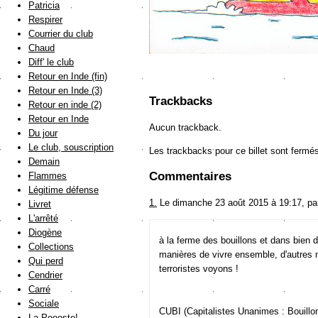
Patricia
Respirer
Courrier du club
Chaud
Diff' le club
Retour en Inde (fin)
Retour en Inde (3)
Trackbacks
Retour en inde (2)
Retour en Inde
Aucun trackback.
Du jour
Le club, souscription
Les trackbacks pour ce billet sont fermé
Demain
Commentaires
Flammes
Légitime défense
1.
Le dimanche 23 août 2015 à 19:17, p
Livret
L'arrêté
Diogène
à la ferme des bouillons et dans bien d
Collections
manières de vivre ensemble, d'autres 
Qui perd
terroristes voyons !
Cendrier
Carré
Sociale
CUBI (Capitalistes Unanimes : Bouillo
La Poooste!