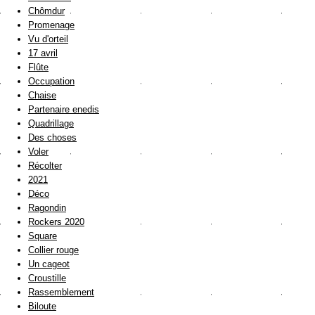
Chômdur
Promenage
Vu d'orteil
17 avril
Flûte
Occupation
Chaise
Partenaire enedis
Quadrillage
Des choses
Voler
Récolter
2021
Déco
Ragondin
Rockers 2020
Square
Collier rouge
Un cageot
Croustille
Rassemblement
Biloute