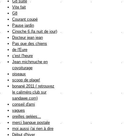
G8 suite
Vite fait
G8
Courant coupé
Pause jardin
Cinoche 6 (la nuit de jour)
Docteur jean jean
Pas que des chiens
de l'Eure
c'est l'heure
Jean michmuche en
covoiturage
oiseaux
scoop de plage!
bonané 2011 ( retrouvez
le caliméro club sur
sandawe.com)
conseil d'ami
vagues
oreilles gelées...
merci banque postale
moi aussi j'ai rien à dire
Début d'hiver