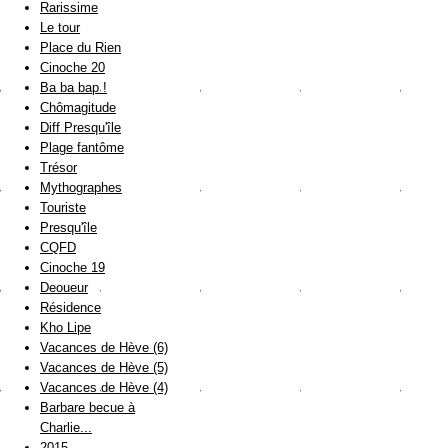
Rarissime
Le tour
Place du Rien
Cinoche 20
Ba ba bap !
Chômagitude
Diff Presqu'île
Plage fantôme
Trésor
Mythographes
Touriste
Presqu'île
CQFD
Cinoche 19
Deoueur
Résidence
Kho Lipe
Vacances de Hève (6)
Vacances de Hève (5)
Vacances de Hève (4)
Barbare becue à
Charlie...
2015