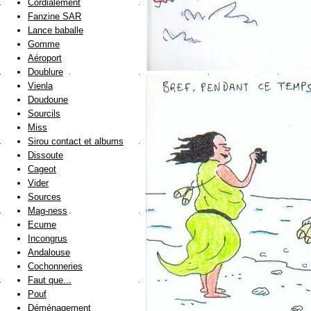
Cordialement
Fanzine SAR
Lance baballe
Gomme
Aéroport
Doublure
Vienla
Doudoune
Sourcils
Miss
Sirou contact et albums
Dissoute
Cageot
Vider
Sources
Mag-ness
Ecume
Incongrus
Andalouse
Cochonneries
Faut que...
Pouf
Déménagement