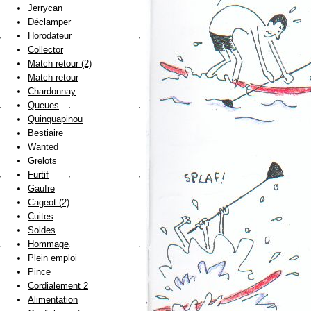
Jerrycan
Déclamper
Horodateur
Collector
Match retour (2)
Match retour
Chardonnay
Queues
Quinquapinou
Bestiaire
Wanted
Grelots
Furtif
Gaufre
Cageot (2)
Cuites
Soldes
Hommage
Plein emploi
Pince
Cordialement 2
Alimentation