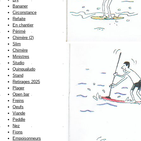
Bananer
Circonstance
Refaite
En chantier
Périmé
Chimère (2)
Slim
Chimère
Ministres
Studio
Quinqualudo
Stand
Retirages 2025
Plager
Open bar
Freins
Oeufs
Viande
Peddle
Nez
Fions
Empoisonneurs