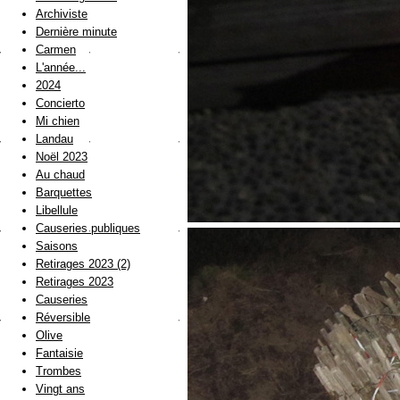
Archiviste
Dernière minute
Carmen
L'année...
2024
Concierto
Mi chien
Landau
Noël 2023
Au chaud
Barquettes
Libellule
Causeries publiques
Saisons
Retirages 2023 (2)
Retirages 2023
Causeries
Réversible
Olive
Fantaisie
Trombes
Vingt ans