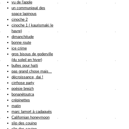
vu de l'apple
un communiqué des
space lapinous
cinoche 2
cinoche 1 ( kaurismaki le
havre)
dimanchitude
bonne route
ice crime
gros bisous de goderville
(du soleil en hiver)
bulles pour haïti
pas grand chose mais...
décroissance, dai !
cirrhose party
poésie breizh
bonanétoutça
crépinettes
matin
marc lamort à cadaqués
Californian honeymoon
slip des couinq
clip des souinq