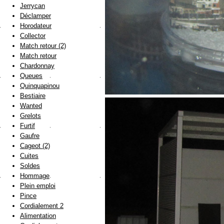
Jerrycan
Déclamper
Horodateur
Collector
Match retour (2)
Match retour
Chardonnay
Queues
Quinquapinou
Bestiaire
Wanted
Grelots
Furtif
Gaufre
Cageot (2)
Cuites
Soldes
Hommage
Plein emploi
Pince
Cordialement 2
Alimentation