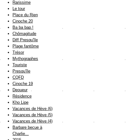
Rarissime
Le tour
Place du Rien
Cinoche 20
Ba ba bap !
Chômagitude
Diff Presqu'île
Plage fantôme
Trésor
Mythographes
Touriste
Presqu'île
CQFD
Cinoche 19
Deoueur
Résidence
Kho Lipe
Vacances de Hève (6)
Vacances de Hève (5)
Vacances de Hève (4)
Barbare becue à
Charlie...
2015