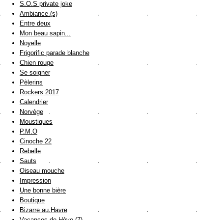
S.O.S private joke
Ambiance (s)
Entre deux
Mon beau sapin...
Noyelle
Frigorific parade blanche
Chien rouge
Se soigner
Pèlerins
Rockers 2017
Calendrier
Norvège
Moustiques
P.M.O
Cinoche 22
Rebelle
Sauts
Oiseau mouche
Impression
Une bonne bière
Boutique
Bizarre au Havre
Vacances de Hève (7)