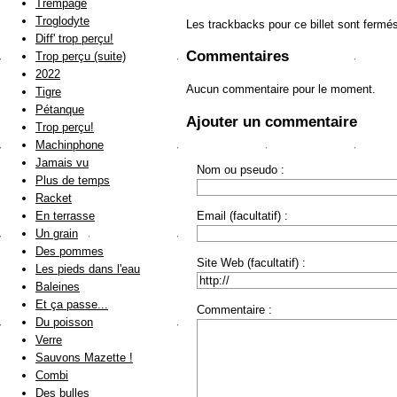
Trempage
Troglodyte
Les trackbacks pour ce billet sont fermé
Diff' trop perçu!
Commentaires
Trop perçu (suite)
2022
Aucun commentaire pour le moment.
Tigre
Pétanque
Ajouter un commentaire
Trop perçu!
Machinphone
Jamais vu
Nom ou pseudo :
Plus de temps
Racket
En terrasse
Email (facultatif) :
Un grain
Des pommes
Site Web (facultatif) :
Les pieds dans l'eau
Baleines
Et ça passe...
Commentaire :
Du poisson
Verre
Sauvons Mazette !
Combi
Des bulles