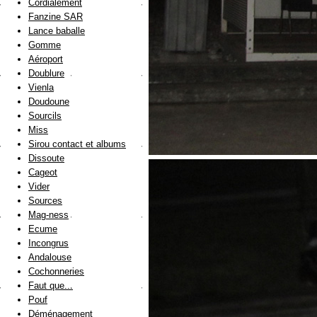
Cordialement
Fanzine SAR
Lance baballe
Gomme
Aéroport
Doublure
Vienla
Doudoune
Sourcils
Miss
Sirou contact et albums
Dissoute
Cageot
Vider
Sources
Mag-ness
Ecume
Incongrus
Andalouse
Cochonneries
Faut que...
Pouf
Déménagement