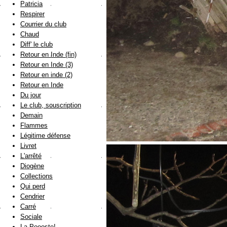
Patricia
Respirer
Courrier du club
Chaud
Diff' le club
Retour en Inde (fin)
Retour en Inde (3)
Retour en inde (2)
Retour en Inde
Du jour
Le club, souscription
Demain
Flammes
Légitime défense
Livret
L'arrêté
Diogène
Collections
Qui perd
Cendrier
Carré
Sociale
La Poooste!