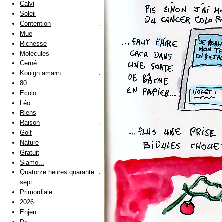
Calvi
Soleil
Contention
Mue
Richesse
Molécules
Cerné
Kouign amann
80
Ecolo
Léo
Riens
Raison
Golf
Nature
Gratuit
Siamo...
Quatorze heures quarante
sept
Primordiale
2026
Enjeu
Dry