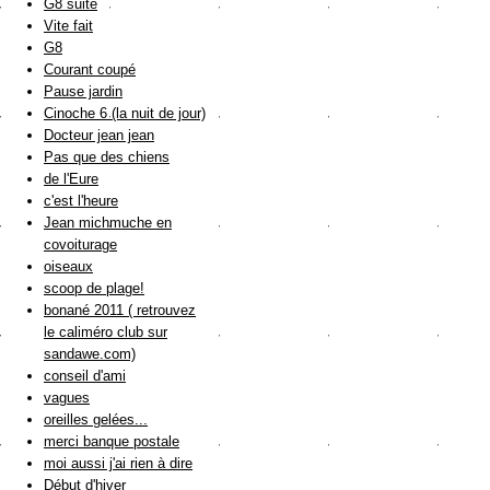
G8 suite
Vite fait
G8
Courant coupé
Pause jardin
Cinoche 6 (la nuit de jour)
Docteur jean jean
Pas que des chiens
de l'Eure
c'est l'heure
Jean michmuche en
covoiturage
oiseaux
scoop de plage!
bonané 2011 ( retrouvez
le caliméro club sur
sandawe.com)
conseil d'ami
vagues
oreilles gelées...
merci banque postale
moi aussi j'ai rien à dire
Début d'hiver