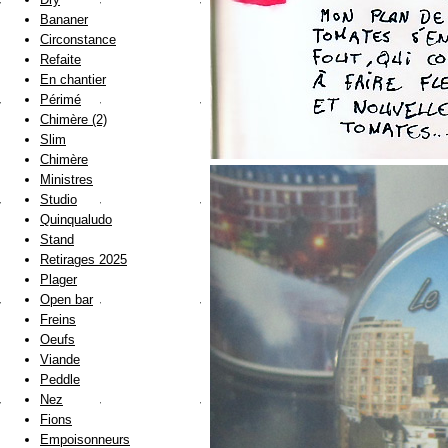
Bananer
Circonstance
Refaite
En chantier
Périmé
Chimère (2)
Slim
Chimère
Ministres
Studio
Quinqualudo
Stand
Retirages 2025
Plager
Open bar
Freins
Oeufs
Viande
Peddle
Nez
Fions
Empoisonneurs