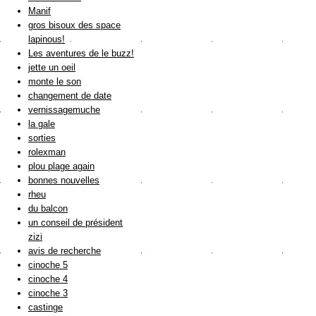
Manif
gros bisoux des space
lapinous!
Les aventures de le buzz!
jette un oeil
monte le son
changement de date
vernissagemuche
la gale
sorties
rolexman
plou plage again
bonnes nouvelles
rheu
du balcon
un conseil de président
zizi
avis de recherche
cinoche 5
cinoche 4
cinoche 3
castinge