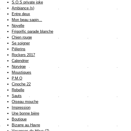
S.O.S private joke
Ambiance (s)
Entre deux
Mon beau sapin...
Noyelle
Frigorific parade blanche
Chien rouge
Se soigner
Pèlerins
Rockers 2017
Calendrier
Norvège
Moustiques
P.M.O
Cinoche 22
Rebelle
Sauts
Oiseau mouche
Impression
Une bonne bière
Boutique
Bizarre au Havre
Vacances de Hève (7)