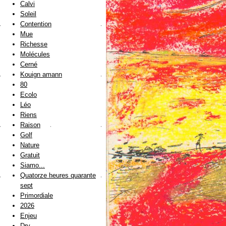
Calvi
Soleil
Contention
Mue
Richesse
Molécules
Cerné
Kouign amann
80
Ecolo
Léo
Riens
Raison
Golf
Nature
Gratuit
Siamo...
Quatorze heures quarante
sept
Primordiale
2026
Enjeu
Dry