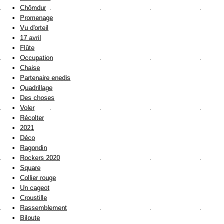
Chômdur
Promenage
Vu d'orteil
17 avril
Flûte
Occupation
Chaise
Partenaire enedis
Quadrillage
Des choses
Voler
Récolter
2021
Déco
Ragondin
Rockers 2020
Square
Collier rouge
Un cageot
Croustille
Rassemblement
Biloute