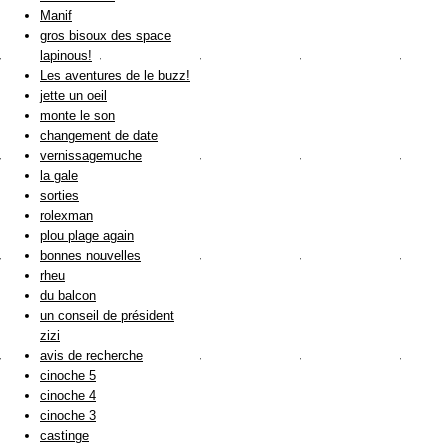
Manif
gros bisoux des space
lapinous!
Les aventures de le buzz!
jette un oeil
monte le son
changement de date
vernissagemuche
la gale
sorties
rolexman
plou plage again
bonnes nouvelles
rheu
du balcon
un conseil de président
zizi
avis de recherche
cinoche 5
cinoche 4
cinoche 3
castinge