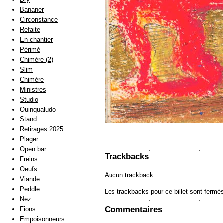
Bananer
Circonstance
Refaite
En chantier
Périmé
Chimère (2)
Slim
Chimère
Ministres
Studio
Quinqualudo
Stand
Retirages 2025
Plager
Open bar
Trackbacks
Freins
Oeufs
Aucun trackback.
Viande
Peddle
Les trackbacks pour ce billet sont fermé
Nez
Commentaires
Fions
Empoisonneurs