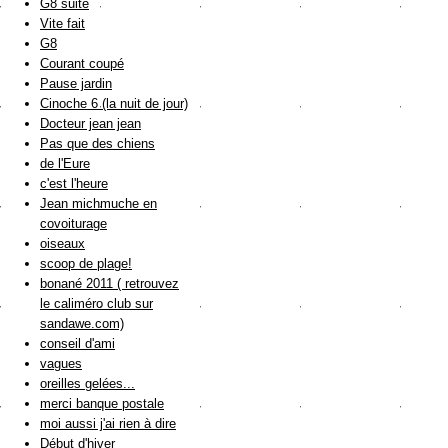
G8 suite
Vite fait
G8
Courant coupé
Pause jardin
Cinoche 6 (la nuit de jour)
Docteur jean jean
Pas que des chiens
de l'Eure
c'est l'heure
Jean michmuche en
covoiturage
oiseaux
scoop de plage!
bonané 2011 ( retrouvez
le caliméro club sur
sandawe.com)
conseil d'ami
vagues
oreilles gelées...
merci banque postale
moi aussi j'ai rien à dire
Début d'hiver