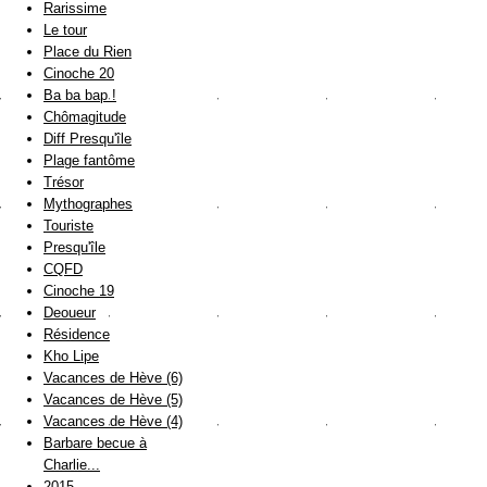
Rarissime
Le tour
Place du Rien
Cinoche 20
Ba ba bap !
Chômagitude
Diff Presqu'île
Plage fantôme
Trésor
Mythographes
Touriste
Presqu'île
CQFD
Cinoche 19
Deoueur
Résidence
Kho Lipe
Vacances de Hève (6)
Vacances de Hève (5)
Vacances de Hève (4)
Barbare becue à
Charlie...
2015