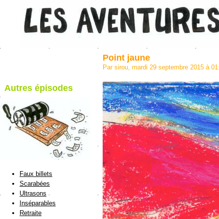
Point jaune
Par sirou, mardi 29 septembre 2015 à 0
Autres épisodes
blog de Sirou
Faux billets
Scarabées
Ultrasons
Inséparables
Retraite