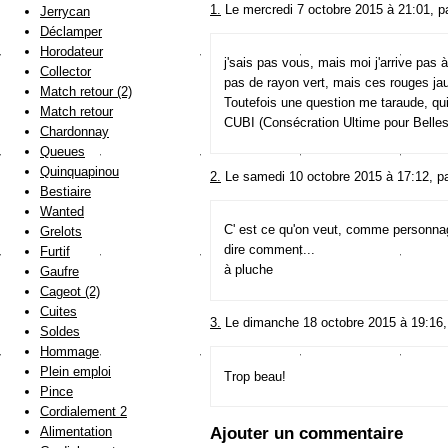
1.
Le mercredi 7 octobre 2015 à 21:01, p
Jerrycan
Déclamper
Horodateur
j'sais pas vous, mais moi j'arrive pas 
Collector
pas de rayon vert, mais ces rouges jau
Match retour (2)
Toutefois une question me taraude, qu
Match retour
CUBI (Consécration Ultime pour Belle
Chardonnay
Queues
Quinquapinou
2.
Le samedi 10 octobre 2015 à 17:12, p
Bestiaire
Wanted
C' est ce qu'on veut, comme personnage
Grelots
dire comment...
Furtif
à pluche
Gaufre
Cageot (2)
Cuites
3.
Le dimanche 18 octobre 2015 à 19:16,
Soldes
Hommage
Plein emploi
Trop beau!
Pince
Cordialement 2
Ajouter un commentaire
Alimentation