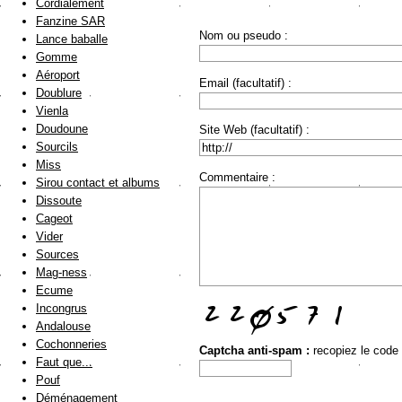
Cordialement
Fanzine SAR
Nom ou pseudo :
Lance baballe
Gomme
Aéroport
Email (facultatif) :
Doublure
Vienla
Doudoune
Site Web (facultatif) :
Sourcils
Miss
Commentaire :
Sirou contact et albums
Dissoute
Cageot
Vider
Sources
Mag-ness
Ecume
Incongrus
Andalouse
Cochonneries
Captcha anti-spam :
recopiez le code
Faut que...
Pouf
Déménagement