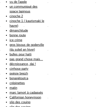
vu de l'apple
un communiqué des
space lapinous
cinoche 2
cinoche 1 ( kaurismaki le
havre)
dimanchitude
bonne route
ice crime
gros bisous de goderville
(du soleil en hiver)
bulles pour haïti
pas grand chose mais...
décroissance, dai !
cirrhose party
poésie breizh
bonanétoutça
crépinettes
matin
marc lamort à cadaqués
Californian honeymoon
slip des couinq
clip des souinq