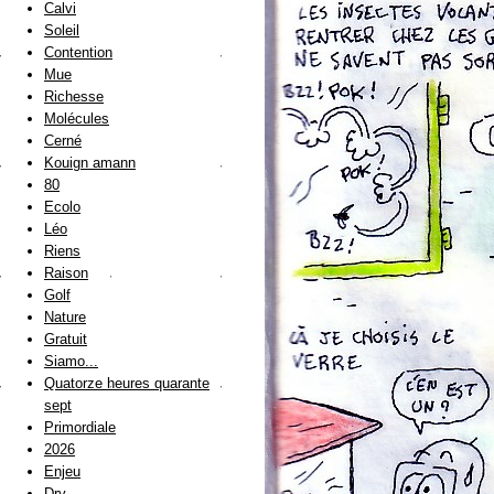
Calvi
Soleil
Contention
Mue
Richesse
Molécules
Cerné
Kouign amann
80
Ecolo
Léo
Riens
Raison
Golf
Nature
Gratuit
Siamo...
Quatorze heures quarante
sept
Primordiale
2026
Enjeu
Dry