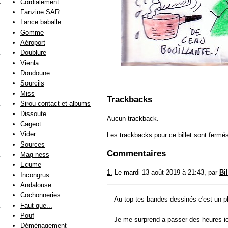
Cordialement
Fanzine SAR
Lance baballe
Gomme
Aéroport
Doublure
Vienla
Doudoune
Sourcils
Miss
Trackbacks
Sirou contact et albums
Dissoute
Aucun trackback.
Cageot
Vider
Les trackbacks pour ce billet sont fermé
Sources
Commentaires
Mag-ness
Ecume
1.
Le mardi 13 août 2019 à 21:43, par
Bil
Incongrus
Andalouse
Cochonneries
Au top tes bandes dessinés c'est un plai
Faut que...
Pouf
Je me surprend a passer des heures ic
Déménagement