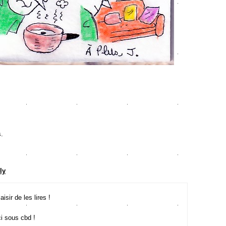
s.
ly
sir de les lires !
i sous cbd !