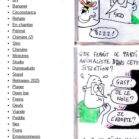
Bananer
Circonstance
Refaite
En chantier
Périmé
Chimère (2)
Slim
Chimère
Ministres
Studio
Quinqualudo
Stand
Retirages 2025
Plager
Open bar
Freins
Oeufs
Viande
Peddle
Nez
Fions
Empoisonneurs