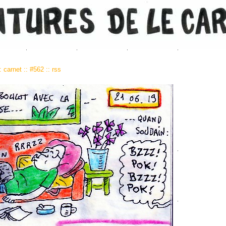
:
carnet
::
#562
::
rss