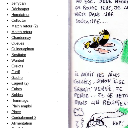
Jerrycan
Déclamper
Horodateur
Collector
Match retour (2)
Match retour
Chardonnay
Queues
Quinquapinou
Bestiaire
Wanted
Grelots
Furtif
Gaufre
Cageot (2)
Cuites
Soldes
Hommage
Plein emploi
Pince
Cordialement 2
Alimentation