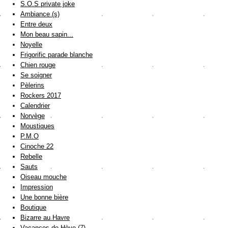
S.O.S private joke
Ambiance (s)
Entre deux
Mon beau sapin...
Noyelle
Frigorific parade blanche
Chien rouge
Se soigner
Pèlerins
Rockers 2017
Calendrier
Norvège
Moustiques
P.M.O
Cinoche 22
Rebelle
Sauts
Oiseau mouche
Impression
Une bonne bière
Boutique
Bizarre au Havre
Vacances de Hève (7)