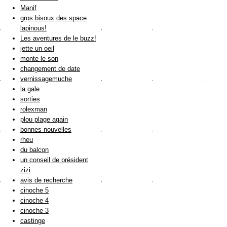
Manif
gros bisoux des space
lapinous!
Les aventures de le buzz!
jette un oeil
monte le son
changement de date
vernissagemuche
la gale
sorties
rolexman
plou plage again
bonnes nouvelles
rheu
du balcon
un conseil de président
zizi
avis de recherche
cinoche 5
cinoche 4
cinoche 3
castinge