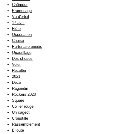
Chômdur
Promenage
Vu d'orteil
17 avril
Flûte
Occupation
Chaise
Partenaire enedis
Quadrillage
Des choses
Voler
Récolter
2021
Déco
Ragondin
Rockers 2020
Square
Collier rouge
Un cageot
Croustille
Rassemblement
Biloute