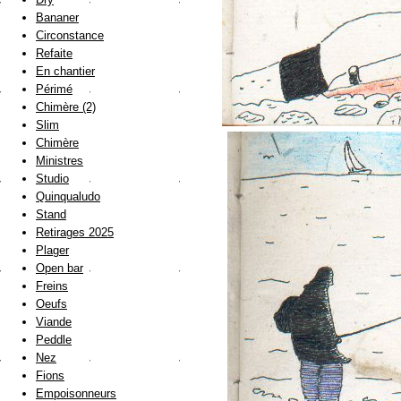
Bananer
Circonstance
Refaite
En chantier
Périmé
Chimère (2)
Slim
Chimère
Ministres
Studio
Quinqualudo
Stand
Retirages 2025
Plager
Open bar
Freins
Oeufs
Viande
Peddle
Nez
Fions
Empoisonneurs