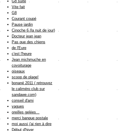
G8 suite
Vite fait
G8
Courant coupé
Pause jardin
Cinoche 6 (la nuit de jour)
Docteur jean jean
Pas que des chiens
de l'Eure
c'est l'heure
Jean michmuche en
covoiturage
oiseaux
scoop de plage!
bonané 2011 ( retrouvez
le caliméro club sur
sandawe.com)
conseil d'ami
vagues
oreilles gelées...
merci banque postale
moi aussi j'ai rien à dire
Début d'hiver