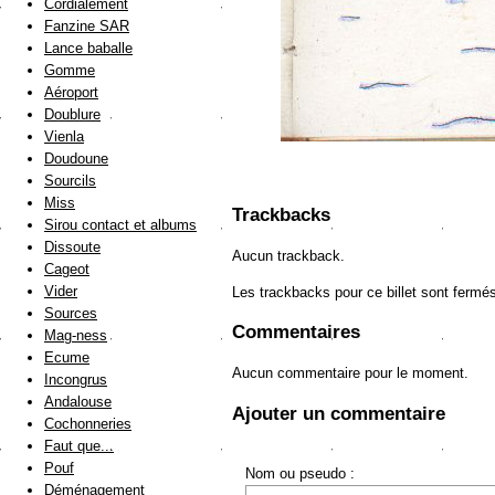
Cordialement
Fanzine SAR
Lance baballe
Gomme
Aéroport
Doublure
Vienla
Doudoune
Sourcils
Miss
Trackbacks
Sirou contact et albums
Dissoute
Aucun trackback.
Cageot
Vider
Les trackbacks pour ce billet sont fermé
Sources
Commentaires
Mag-ness
Ecume
Aucun commentaire pour le moment.
Incongrus
Andalouse
Ajouter un commentaire
Cochonneries
Faut que...
Pouf
Nom ou pseudo :
Déménagement