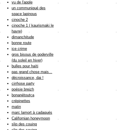
vu de l'apple
un communiqué des
space lapinous
cinoche 2
cinoche 1 ( kaurismaki le
havre)
dimanchitude
bonne route
ice crime
gros bisous de goderville
(du soleil en hiver)
bulles pour haïti
pas grand chose mais...
décroissance, dai !
cirrhose party
poésie breizh
bonanétoutça
crépinettes
matin
marc lamort à cadaqués
Californian honeymoon
slip des couinq
clip des souinq