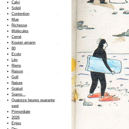
Calvi
Soleil
Contention
Mue
Richesse
Molécules
Cerné
Kouign amann
80
Ecolo
Léo
Riens
Raison
Golf
Nature
Gratuit
Siamo...
Quatorze heures quarante
sept
Primordiale
2026
Enjeu
Dry