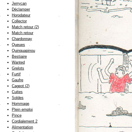
Jerrycan
Déclamper
Horodateur
Collector
Match retour (2)
Match retour
Chardonnay
Queues
Quinquapinou
Bestiaire
Wanted
Grelots
Furtif
Gaufre
Cageot (2)
Cuites
Soldes
Hommage
Plein emploi
Pince
Cordialement 2
Alimentation