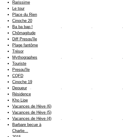
Rarissime
Le tour
Place du Rien
Cinoche 20
Ba ba bap !
Chômagitude
Diff Presqu'île
Plage fantôme
Trésor
Mythographes
Touriste
Presqu'île
CQFD
Cinoche 19
Deoueur
Résidence
Kho Lipe
Vacances de Hève (6)
Vacances de Hève (5)
Vacances de Hève (4)
Barbare becue à
Charlie...
2015