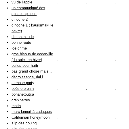
vu de l'apple
un communiqué des
space lapinous
cinoche 2
cinoche 1 ( kaurismaki le
havre)
dimanchitude
bonne route
ice crime
gros bisous de goderville
(du soleil en hiver)
bulles pour haïti
pas grand chose mais...
décroissance, dai !
cirrhose party
poésie breizh
bonanétoutça
crépinettes
matin
marc lamort à cadaqués
Californian honeymoon
slip des couinq
clip des souinq