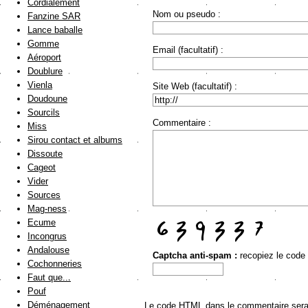
Cordialement
Nom ou pseudo :
Fanzine SAR
Lance baballe
Gomme
Email (facultatif) :
Aéroport
Doublure
Vienla
Site Web (facultatif) :
Doudoune
Sourcils
Commentaire :
Miss
Sirou contact et albums
Dissoute
Cageot
Vider
Sources
Mag-ness
Ecume
Incongrus
Andalouse
Captcha anti-spam :
recopiez le code
Cochonneries
Faut que...
Pouf
Déménagement
Le code HTML dans le commentaire sera a