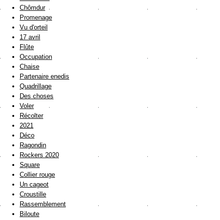
Chômdur
Promenage
Vu d'orteil
17 avril
Flûte
Occupation
Chaise
Partenaire enedis
Quadrillage
Des choses
Voler
Récolter
2021
Déco
Ragondin
Rockers 2020
Square
Collier rouge
Un cageot
Croustille
Rassemblement
Biloute