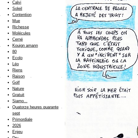
Calvi
Soleil
Contention
Mue
Richesse
Molécules
Cerné
Kouign amann
80
Ecolo
Léo
Riens
Raison
Golf
Nature
Gratuit
Siamo...
Quatorze heures quarante
sept
Primordiale
2026
Enjeu
Dry