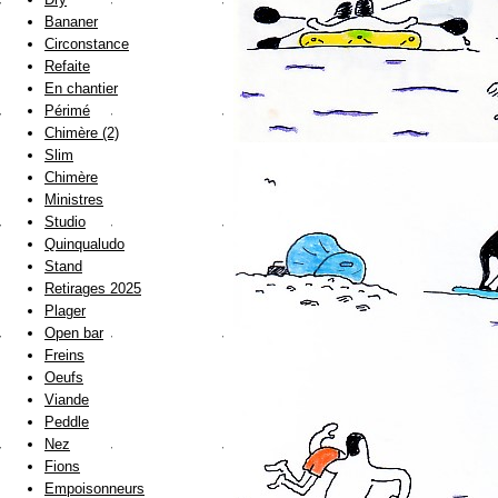
Bananer
Circonstance
Refaite
En chantier
Périmé
Chimère (2)
Slim
Chimère
Ministres
Studio
Quinqualudo
Stand
Retirages 2025
Plager
Open bar
Freins
Oeufs
Viande
Peddle
Nez
Fions
Empoisonneurs