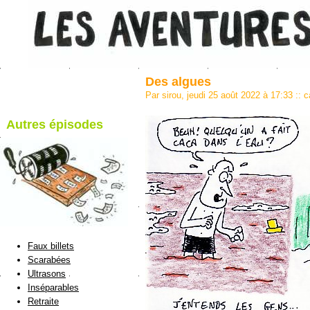
Des algues
Par sirou, jeudi 25 août 2022 à 17:33
::
c
Autres épisodes
blog de Sirou
Faux billets
Scarabées
Ultrasons
Inséparables
Retraite