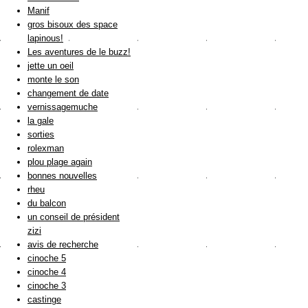
Manif
gros bisoux des space
lapinous!
Les aventures de le buzz!
jette un oeil
monte le son
changement de date
vernissagemuche
la gale
sorties
rolexman
plou plage again
bonnes nouvelles
rheu
du balcon
un conseil de président
zizi
avis de recherche
cinoche 5
cinoche 4
cinoche 3
castinge