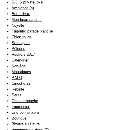
S.O.S private joke
Ambiance (s)
Entre deux
Mon beau sapin...
Noyelle
Frigorific parade blanche
Chien rouge
Se soigner
Pèlerins
Rockers 2017
Calendrier
Norvège
Moustiques
P.M.O
Cinoche 22
Rebelle
Sauts
Oiseau mouche
Impression
Une bonne bière
Boutique
Bizarre au Havre
Vacances de Hève (7)