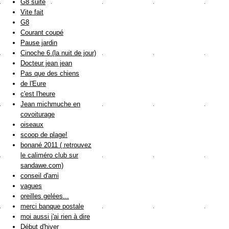
G8 suite
Vite fait
G8
Courant coupé
Pause jardin
Cinoche 6 (la nuit de jour)
Docteur jean jean
Pas que des chiens
de l'Eure
c'est l'heure
Jean michmuche en
covoiturage
oiseaux
scoop de plage!
bonané 2011 ( retrouvez
le caliméro club sur
sandawe.com)
conseil d'ami
vagues
oreilles gelées...
merci banque postale
moi aussi j'ai rien à dire
Début d'hiver