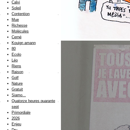
Calvi
Soleil
Contention
Mue
Richesse
Molécules
Cerné
Kouign amann
80
Ecolo
Léo
Riens
Raison
Golf
Nature
Gratuit
Siamo...
Quatorze heures quarante
sept
Primordiale
2026
Enjeu
Dry