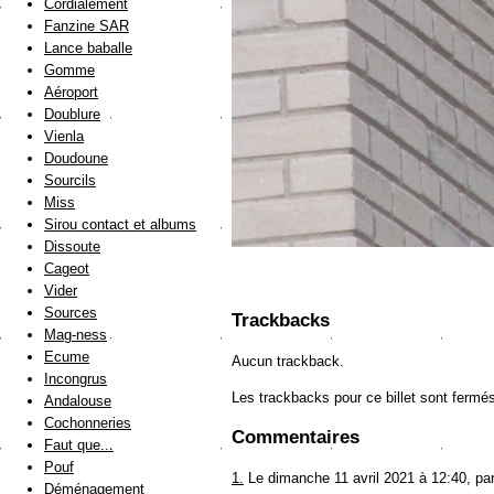
Cordialement
Fanzine SAR
Lance baballe
Gomme
Aéroport
Doublure
Vienla
Doudoune
Sourcils
Miss
Sirou contact et albums
Dissoute
Cageot
Vider
Sources
Trackbacks
Mag-ness
Ecume
Aucun trackback.
Incongrus
Les trackbacks pour ce billet sont fermé
Andalouse
Cochonneries
Commentaires
Faut que...
Pouf
1.
Le dimanche 11 avril 2021 à 12:40, pa
Déménagement