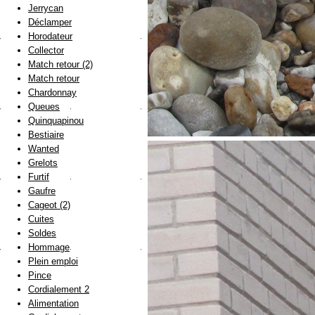
Jerrycan
Déclamper
Horodateur
Collector
Match retour (2)
Match retour
Chardonnay
Queues
Quinquapinou
Bestiaire
Wanted
Grelots
Furtif
Gaufre
Cageot (2)
Cuites
Soldes
Hommage
Plein emploi
Pince
Cordialement 2
Alimentation