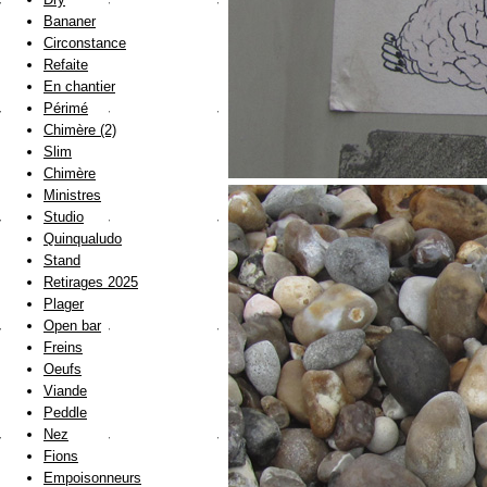
Bananer
Circonstance
Refaite
En chantier
Périmé
Chimère (2)
Slim
Chimère
Ministres
Studio
Quinqualudo
Stand
Retirages 2025
Plager
Open bar
Freins
Oeufs
Viande
Peddle
Nez
Fions
Empoisonneurs