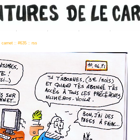
:
carnet
::
#635
::
rss