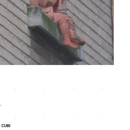
s.
r
CUBI