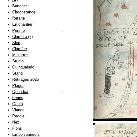
Bananer
Circonstance
Refaite
En chantier
Périmé
Chimère (2)
Slim
Chimère
Ministres
Studio
Quinqualudo
Stand
Retirages 2025
Plager
Open bar
Freins
Oeufs
Viande
Peddle
Nez
Fions
Empoisonneurs