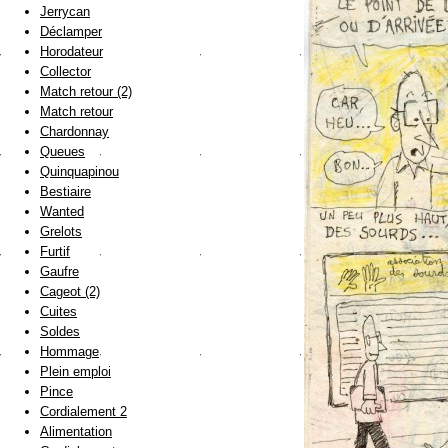
Jerrycan
Déclamper
Horodateur
Collector
Match retour (2)
Match retour
Chardonnay
Queues
Quinquapinou
Bestiaire
Wanted
Grelots
Furtif
Gaufre
Cageot (2)
Cuites
Soldes
Hommage
Plein emploi
Pince
Cordialement 2
Alimentation