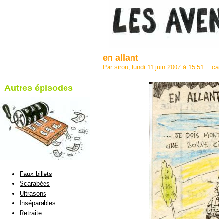
en allant
Par sirou, lundi 11 juin 2007 à 15:51
::
ca
Autres épisodes
blog de Sirou
Faux billets
Scarabées
Ultrasons
Inséparables
Retraite