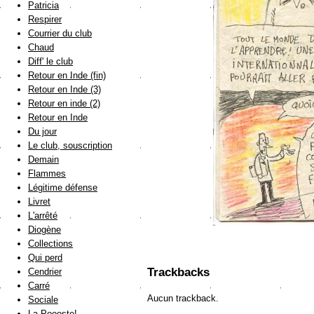
Patricia
Respirer
Courrier du club
Chaud
Diff' le club
Retour en Inde (fin)
Retour en Inde (3)
Retour en inde (2)
Retour en Inde
Du jour
Le club, souscription
Demain
Flammes
Légitime défense
Livret
L'arrêté
Diogène
Collections
Qui perd
Trackbacks
Cendrier
Carré
Aucun trackback.
Sociale
La Poooste!