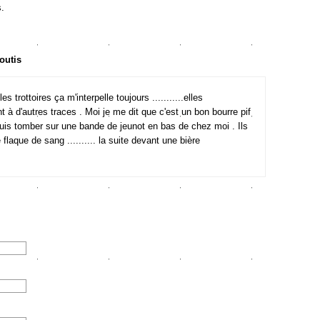
s.
foutis
s trottoires ça m'interpelle toujours ...........elles
 à d'autres traces . Moi je me dit que c'est un bon bourre pif
 suis tomber sur une bande de jeunot en bas de chez moi . Ils
flaque de sang .......... la suite devant une bière