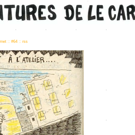
rnet
::
#64
::
rss