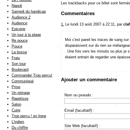
Les trackbacks pour ce billet sont fermé
Napoli
Samedi du handicap
Commentaires
Audience 2
Audience
1.
Le lundi 13 août 2007 à 22:11, par
cla
Epicerie
Un jour à la plage
Moi c'est pareil les traces de sang sur le
Re pouce
disparaissent sur du rien se mélangeant
Pouce
. Une fois vers les minuits ou plus je
La bosse
étaient entrain de regarder une épaisse 
Frais
Son tour
Boulevard
Commander Trop perçu!
Ajouter un commentaire
Communiqué
Prise
Un retirage
Nom ou pseudo :
Rapetisse
Salon
Cuire
Email (facultatif) :
Trop perçu ! en ligne
L'indien
Site Web (facultatif) :
Du chiffre