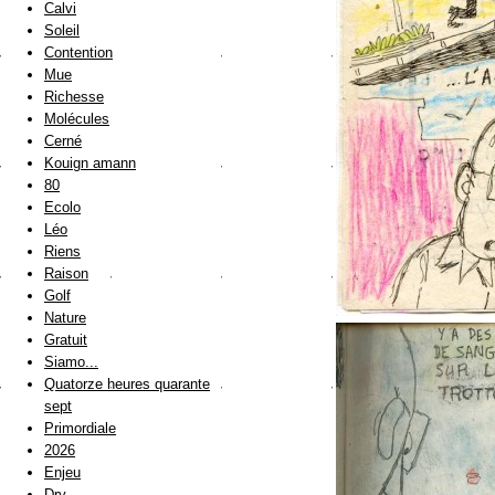
Calvi
Soleil
Contention
Mue
Richesse
Molécules
Cerné
Kouign amann
80
Ecolo
Léo
Riens
Raison
Golf
Nature
Gratuit
Siamo...
Quatorze heures quarante
sept
Primordiale
2026
Enjeu
Dry