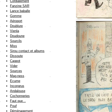
Cordialement
Fanzine SAR
Lance baballe
Gomme
Aéroport
Doublure
Vienla
Doudoune
Sourcils
Miss
Sirou contact et albums
Dissoute
Cageot
Vider
Sources
Mag-ness
Ecume
Incongrus
Andalouse
Cochonneries
Faut que...
Pouf
Déménagement