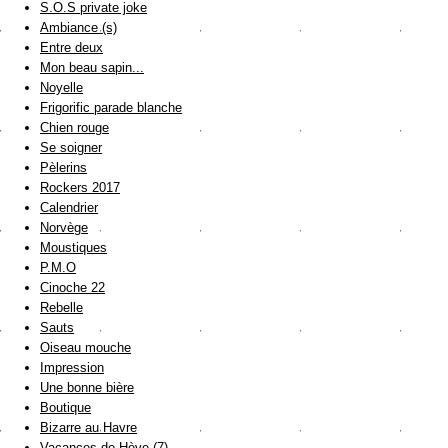
S.O.S private joke
Ambiance (s)
Entre deux
Mon beau sapin...
Noyelle
Frigorific parade blanche
Chien rouge
Se soigner
Pèlerins
Rockers 2017
Calendrier
Norvège
Moustiques
P.M.O
Cinoche 22
Rebelle
Sauts
Oiseau mouche
Impression
Une bonne bière
Boutique
Bizarre au Havre
Vacances de Hève (7)