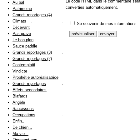
Le code HTML dans le commentaire sera a
Au bal
converties automatiquement.
Patrimoine
Grands reportages (4)
Climats
Se souvenir de mes informations
Décevant
Pas grave
Le bon plan
Sauce paddle
Grands reportages (3)
Grands reportages (2)
Contemplatif
Vindicte
Prophétie autoréalisatrice
Grands reportages
Effets secondaires
Blafards
Angèle
Saucissons
Occupations
Enfin...
De chien...
Ma vie...
Finement con