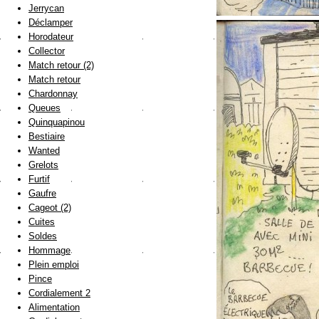
Jerrycan
Déclamper
Horodateur
Collector
Match retour (2)
Match retour
Chardonnay
Queues
Quinquapinou
Bestiaire
Wanted
Grelots
Furtif
Gaufre
Cageot (2)
Cuites
Soldes
Hommage
Plein emploi
Pince
Cordialement 2
Alimentation