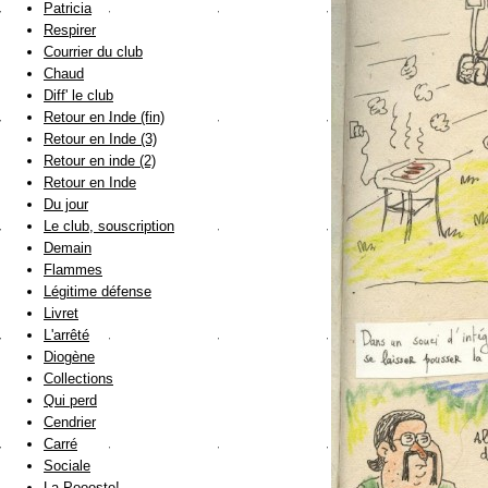
Patricia
Respirer
Courrier du club
Chaud
Diff' le club
Retour en Inde (fin)
Retour en Inde (3)
Retour en inde (2)
Retour en Inde
Du jour
Le club, souscription
Demain
Flammes
Légitime défense
Livret
L'arrêté
Diogène
Collections
Qui perd
Cendrier
Carré
Sociale
La Poooste!