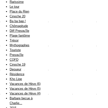
Rarissime
Le tour
Place du Rien
Cinoche 20
Ba ba bap !
Chômagitude
Diff Presqu'île
Plage fantôme
Trésor
Mythographes
Touriste
Presqu'île
CQFD
Cinoche 19
Deoueur
Résidence
Kho Lipe
Vacances de Hève (6)
Vacances de Hève (5)
Vacances de Hève (4)
Barbare becue à
Charlie...
2015