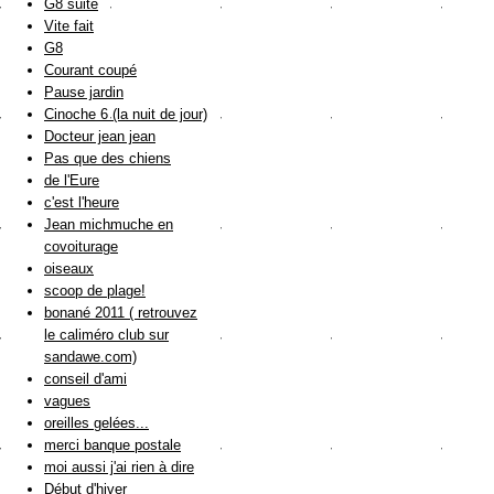
G8 suite
Vite fait
G8
Courant coupé
Pause jardin
Cinoche 6 (la nuit de jour)
Docteur jean jean
Pas que des chiens
de l'Eure
c'est l'heure
Jean michmuche en
covoiturage
oiseaux
scoop de plage!
bonané 2011 ( retrouvez
le caliméro club sur
sandawe.com)
conseil d'ami
vagues
oreilles gelées...
merci banque postale
moi aussi j'ai rien à dire
Début d'hiver