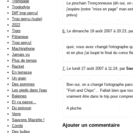
Trempage
Le prochain Tronçonneuse (éh oui, on a
Troglodyte
j'espère (notre "mise en page" man est
Diff' trop perçu!
prévu)
Trop perçu (suite)
2022
Tigre
6.
Le dimanche 19 août 2007 à 20:23, p
Pétanque
Trop perçu!
quoi, vous avez changé l'ortographe qui
Machinphone
et en plus j'ai loupé le final du corso fl
Jamais vu
Plus de temps
Racket
7.
Le lundi 27 août 2007 à 11:24, par
Sav
En terrasse
Un grain
Des pommes
Ben oui, on a changé l'ortographe parc
Les pieds dans l'eau
"Fish and Chips"... Fallait bien que to
Baleines
vraiment être dans le trip pour comp
Et ça passe...
Du poisson
A pluche
Verre
Sauvons Mazette !
Ajouter un commentaire
Combi
Des bulles