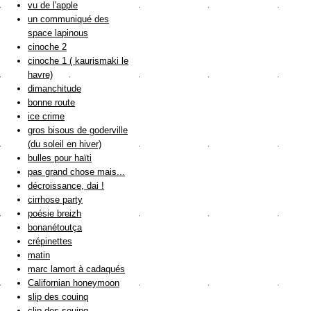
vu de l'apple
un communiqué des
space lapinous
cinoche 2
cinoche 1 ( kaurismaki le
havre)
dimanchitude
bonne route
ice crime
gros bisous de goderville
(du soleil en hiver)
bulles pour haïti
pas grand chose mais...
décroissance, dai !
cirrhose party
poésie breizh
bonanétoutça
crépinettes
matin
marc lamort à cadaqués
Californian honeymoon
slip des couinq
clip des souinq