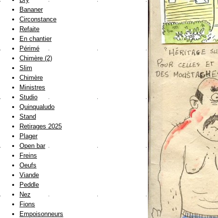
Bananer
Circonstance
Refaite
En chantier
Périmé
Chimère (2)
Slim
Chimère
Ministres
Studio
Quinqualudo
Stand
Retirages 2025
Plager
Open bar
Freins
Oeufs
Viande
Peddle
Nez
Fions
Empoisonneurs