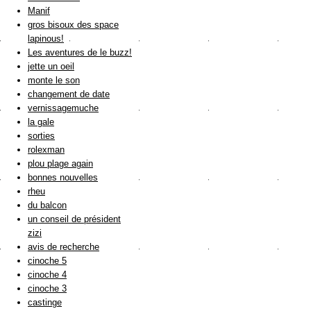
Manif
gros bisoux des space
lapinous!
Les aventures de le buzz!
jette un oeil
monte le son
changement de date
vernissagemuche
la gale
sorties
rolexman
plou plage again
bonnes nouvelles
rheu
du balcon
un conseil de président
zizi
avis de recherche
cinoche 5
cinoche 4
cinoche 3
castinge