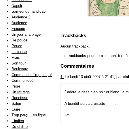
Napoli
Samedi du handicap
Audience 2
Audience
Epicerie
Un jour à la plage
Trackbacks
Re pouce
Pouce
Aucun trackback.
La bosse
Les trackbacks pour ce billet sont fermé
Frais
Son tour
Commentaires
Boulevard
Commander Trop perçu!
1.
Le lundi 13 août 2007 à 21:41, par
cla
Communiqué
Prise
Un retirage
J'adore le dessin en noir et blanc. la m
Rapetisse
Salon
A bientôt sur la croisette
Cuire
Trop perçu ! en ligne
j-m
L'indien
Du chiffre