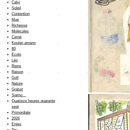
Calvi
Soleil
Contention
Mue
Richesse
Molécules
Cerné
Kouign amann
80
Ecolo
Léo
Riens
Raison
Golf
Nature
Gratuit
Siamo...
Quatorze heures quarante
sept
Primordiale
2026
Enjeu
Dry