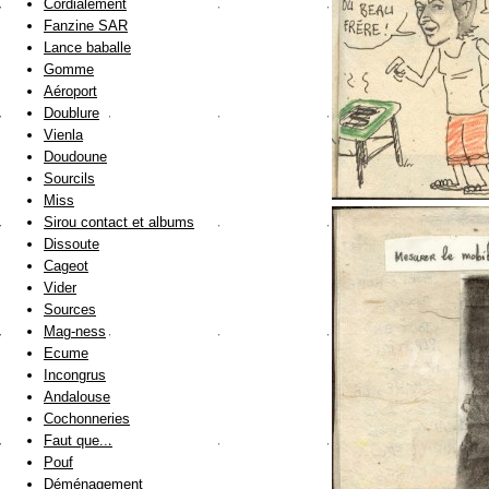
Cordialement
Fanzine SAR
Lance baballe
Gomme
Aéroport
Doublure
Vienla
Doudoune
Sourcils
Miss
Sirou contact et albums
Dissoute
Cageot
Vider
Sources
Mag-ness
Ecume
Incongrus
Andalouse
Cochonneries
Faut que...
Pouf
Déménagement