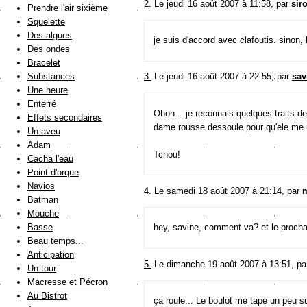
2.
Le jeudi 16 août 2007 à 11:58, par
sir
Prendre l'air sixième
Squelette
Des algues
je suis d'accord avec clafoutis. sinon,
Des ondes
Bracelet
Substances
3.
Le jeudi 16 août 2007 à 22:55, par
sav
Une heure
Enterré
Ohoh... je reconnais quelques traits de 
Effets secondaires
dame rousse dessoule pour qu'ele me r
Un aveu
Adam
Tchou!
Cacha l'eau
Point d'orque
Navios
4.
Le samedi 18 août 2007 à 21:14, par
Batman
Mouche
Basse
hey, savine, comment va? et le proch
Beau temps...
Anticipation
5.
Le dimanche 19 août 2007 à 13:51, p
Un tour
Macresse et Pécron
Au Bistrot
ça roule... Le boulot me tape un peu su