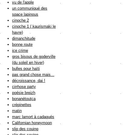
vu de l'apple
un communiqué des
space lapinous
cinoche 2
cinoche 1 ( kaurismaki le
havre)
dimanchitude
bonne route
ice crime
gros bisous de goderville
(du soleil en hiver)
bulles pour haïti
pas grand chose mais...
décroissance, dai !
cirrhose party
poésie breizh
bonanétoutça
crépinettes
matin
marc lamort à cadaqués
Californian honeymoon
slip des couinq
clip des souinq