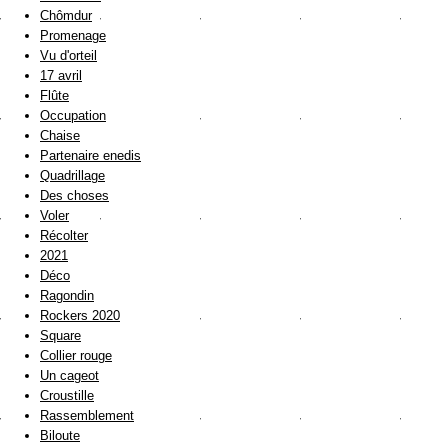
Chômdur
Promenage
Vu d'orteil
17 avril
Flûte
Occupation
Chaise
Partenaire enedis
Quadrillage
Des choses
Voler
Récolter
2021
Déco
Ragondin
Rockers 2020
Square
Collier rouge
Un cageot
Croustille
Rassemblement
Biloute