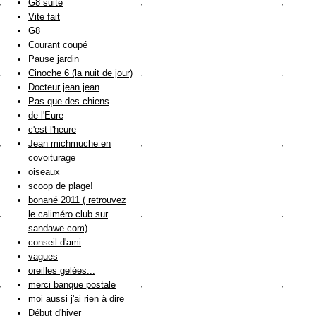
G8 suite
Vite fait
G8
Courant coupé
Pause jardin
Cinoche 6 (la nuit de jour)
Docteur jean jean
Pas que des chiens
de l'Eure
c'est l'heure
Jean michmuche en
covoiturage
oiseaux
scoop de plage!
bonané 2011 ( retrouvez
le caliméro club sur
sandawe.com)
conseil d'ami
vagues
oreilles gelées...
merci banque postale
moi aussi j'ai rien à dire
Début d'hiver