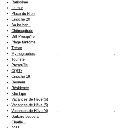
Rarissime
Le tour
Place du Rien
Cinoche 20
Ba ba bap !
Chômagitude
Diff Presqu'île
Plage fantôme
Trésor
Mythographes
Touriste
Presqu'île
CQFD
Cinoche 19
Deoueur
Résidence
Kho Lipe
Vacances de Hève (6)
Vacances de Hève (5)
Vacances de Hève (4)
Barbare becue à
Charlie...
2015