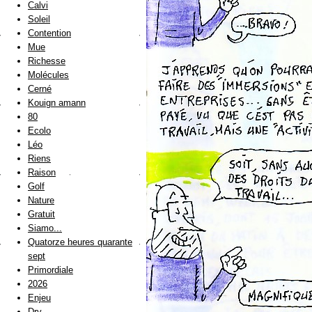
Calvi
Soleil
Contention
Mue
Richesse
Molécules
Cerné
Kouign amann
80
Ecolo
Léo
Riens
Raison
Golf
Nature
Gratuit
Siamo...
Quatorze heures quarante
sept
Primordiale
2026
Enjeu
Dry