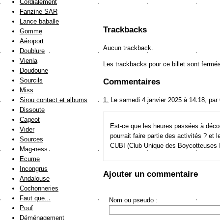
Cordialement
Fanzine SAR
Lance baballe
Trackbacks
Gomme
Aéroport
Aucun trackback.
Doublure
Vienla
Les trackbacks pour ce billet sont fermé
Doudoune
Sourcils
Commentaires
Miss
1.
Le samedi 4 janvier 2025 à 14:18, par
Sirou contact et albums
Dissoute
Cageot
Est-ce que les heures passées à décode
Vider
pourrait faire partie des activités ? et 
Sources
CUBI (Club Unique des Boycotteuses 
Mag-ness
Ecume
Incongrus
Ajouter un commentaire
Andalouse
Cochonneries
Faut que...
Nom ou pseudo :
Pouf
Déménagement