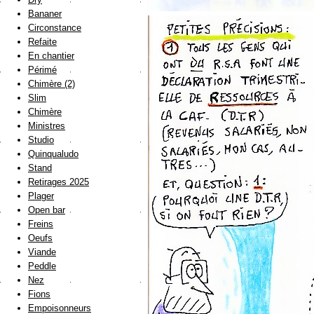
Bananer
Circonstance
Refaite
En chantier
Périmé
Chimère (2)
Slim
Chimère
Ministres
Studio
Quinqualudo
Stand
Retirages 2025
Plager
Open bar
Freins
Oeufs
Viande
Peddle
Nez
Fions
Empoisonneurs