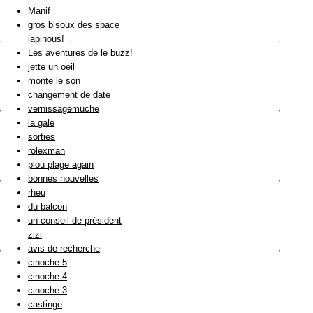
Manif
gros bisoux des space
lapinous!
Les aventures de le buzz!
jette un oeil
monte le son
changement de date
vernissagemuche
la gale
sorties
rolexman
plou plage again
bonnes nouvelles
rheu
du balcon
un conseil de président
zizi
avis de recherche
cinoche 5
cinoche 4
cinoche 3
castinge