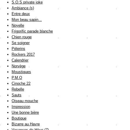
S.O.S private joke
Ambiance (s)
Entre deux
Mon beau sapin...
Noyelle
Frigorific parade blanche
Chien rouge
Se soigner
Pèlerins
Rockers 2017
Calendrier
Norvège
Moustiques
P.M.O
Cinoche 22
Rebelle
Sauts
Oiseau mouche
Impression
Une bonne bière
Boutique
Bizarre au Havre
Vacances de Hève (7)