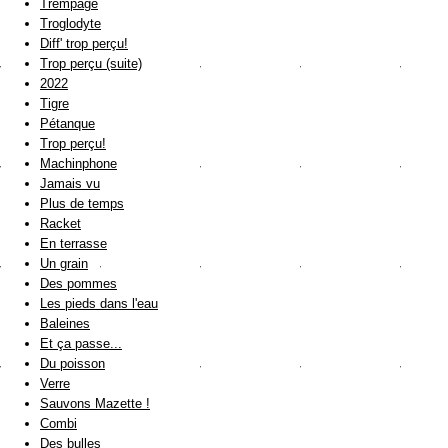
Trempage
Troglodyte
Diff' trop perçu!
Trop perçu (suite)
2022
Tigre
Pétanque
Trop perçu!
Machinphone
Jamais vu
Plus de temps
Racket
En terrasse
Un grain
Des pommes
Les pieds dans l'eau
Baleines
Et ça passe...
Du poisson
Verre
Sauvons Mazette !
Combi
Des bulles