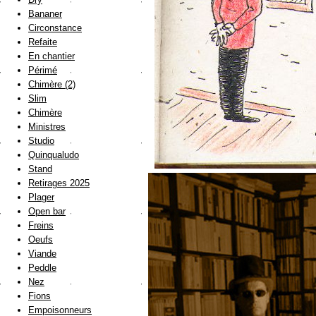
Bananer
Circonstance
Refaite
En chantier
Périmé
Chimère (2)
Slim
Chimère
Ministres
Studio
Quinqualudo
Stand
Retirages 2025
Plager
Open bar
Freins
Oeufs
Viande
Peddle
Nez
Fions
Empoisonneurs