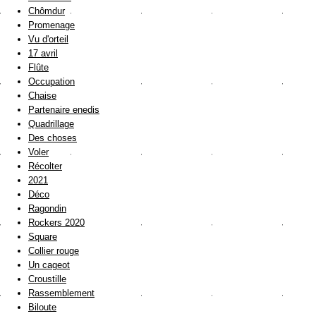
Chômdur
Promenage
Vu d'orteil
17 avril
Flûte
Occupation
Chaise
Partenaire enedis
Quadrillage
Des choses
Voler
Récolter
2021
Déco
Ragondin
Rockers 2020
Square
Collier rouge
Un cageot
Croustille
Rassemblement
Biloute