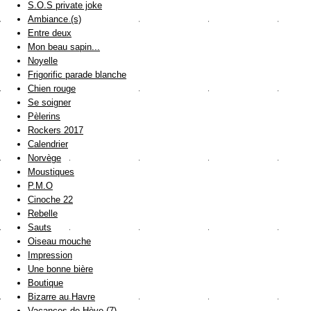
S.O.S private joke
Ambiance (s)
Entre deux
Mon beau sapin...
Noyelle
Frigorific parade blanche
Chien rouge
Se soigner
Pèlerins
Rockers 2017
Calendrier
Norvège
Moustiques
P.M.O
Cinoche 22
Rebelle
Sauts
Oiseau mouche
Impression
Une bonne bière
Boutique
Bizarre au Havre
Vacances de Hève (7)