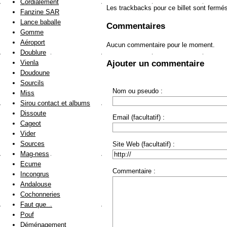
Cordialement
Les trackbacks pour ce billet sont fermé
Fanzine SAR
Lance baballe
Commentaires
Gomme
Aéroport
Aucun commentaire pour le moment.
Doublure
Ajouter un commentaire
Vienla
Doudoune
Sourcils
Nom ou pseudo :
Miss
Sirou contact et albums
Dissoute
Email (facultatif) :
Cageot
Vider
Sources
Site Web (facultatif) :
Mag-ness
Ecume
Commentaire :
Incongrus
Andalouse
Cochonneries
Faut que...
Pouf
Déménagement