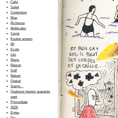
Calvi
Soleil
Contention
Mue
Richesse
Molécules
Cerné
Kouign amann
80
Ecolo
Léo
Riens
Raison
Golf
Nature
Gratuit
Siamo...
Quatorze heures quarante
sept
Primordiale
2026
Enjeu
Dry