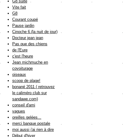
G8 suite
Vite fait
G8
Courant coupé
Pause jardin
Cinoche 6 (la nuit de jour)
Docteur jean jean
Pas que des chiens
de l'Eure
c'est l'heure
Jean michmuche en
covoiturage
oiseaux
scoop de plage!
bonané 2011 ( retrouvez
le caliméro club sur
sandawe.com)
conseil d'ami
vagues
oreilles gelées...
merci banque postale
moi aussi j'ai rien à dire
Début d'hiver