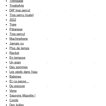
Trempage
Troglodyte
Diff' trop perçu!
Trop perçu (suite)
2022
Tigre
Pétanque
Trop perçu!
Machinphone
Jamais vu
Plus de temps
Racket
En terrasse
Un grain
Des pommes
Les pieds dans l'eau
Baleines
Et ça passe...
Du poisson
Verre
Sauvons Mazette !
Combi
Des bulles