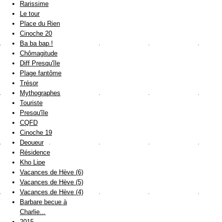
Rarissime
Le tour
Place du Rien
Cinoche 20
Ba ba bap !
Chômagitude
Diff Presqu'île
Plage fantôme
Trésor
Mythographes
Touriste
Presqu'île
CQFD
Cinoche 19
Deoueur
Résidence
Kho Lipe
Vacances de Hève (6)
Vacances de Hève (5)
Vacances de Hève (4)
Barbare becue à
Charlie...
2015