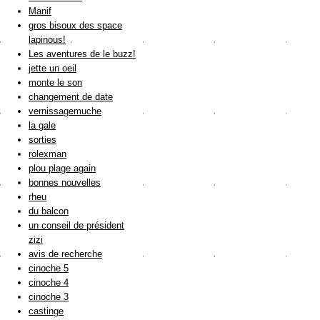
Manif
gros bisoux des space
lapinous!
Les aventures de le buzz!
jette un oeil
monte le son
changement de date
vernissagemuche
la gale
sorties
rolexman
plou plage again
bonnes nouvelles
rheu
du balcon
un conseil de président
zizi
avis de recherche
cinoche 5
cinoche 4
cinoche 3
castinge