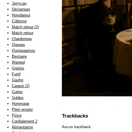
Jerrycan
Déclamper
Horodateur
Collector
Match retour (2)
Match retour
Chardonnay
Queues
Quinquapinou
Bestiaire
Wanted
Grelots
Furtif
Gaufre
Cageot (2)
Cuites
Soldes
Hommage
Plein emploi
Pince
Trackbacks
Cordialement 2
Aucun trackback.
Alimentation