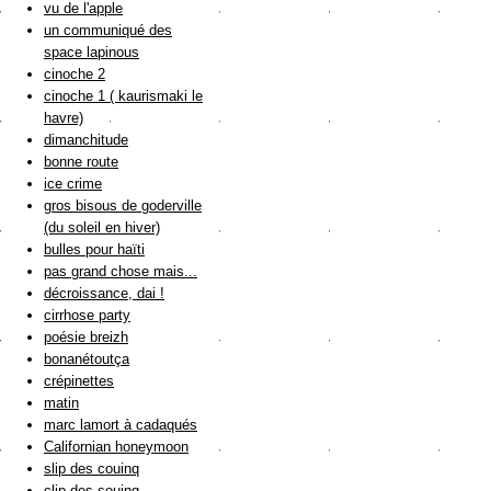
vu de l'apple
un communiqué des
space lapinous
cinoche 2
cinoche 1 ( kaurismaki le
havre)
dimanchitude
bonne route
ice crime
gros bisous de goderville
(du soleil en hiver)
bulles pour haïti
pas grand chose mais...
décroissance, dai !
cirrhose party
poésie breizh
bonanétoutça
crépinettes
matin
marc lamort à cadaqués
Californian honeymoon
slip des couinq
clip des souinq