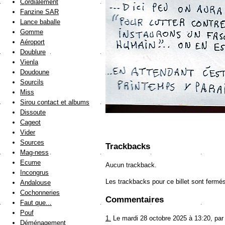
Cordialement
Fanzine SAR
Lance baballe
Gomme
Aéroport
Doublure
Vienla
Doudoune
Sourcils
Miss
Sirou contact et albums
Dissoute
Cageot
Vider
Sources
Trackbacks
Mag-ness
Ecume
Aucun trackback.
Incongrus
Les trackbacks pour ce billet sont fermé
Andalouse
Cochonneries
Commentaires
Faut que...
Pouf
1.
Le mardi 28 octobre 2025 à 13:20, pa
Déménagement