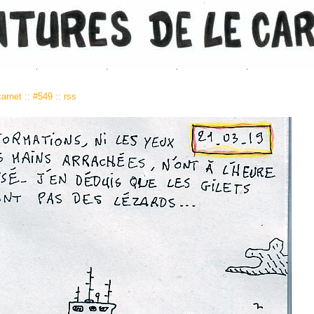
carnet
::
#549
::
rss