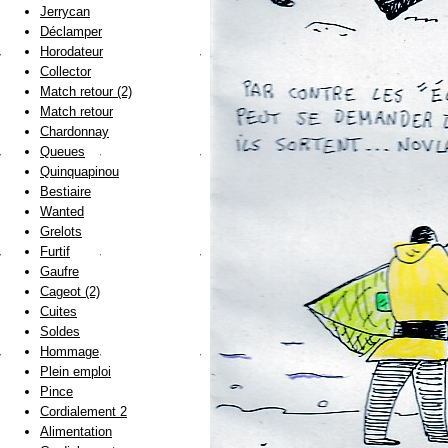
Jerrycan
Déclamper
Horodateur
Collector
Match retour (2)
Match retour
Chardonnay
Queues
Quinquapinou
Bestiaire
Wanted
Grelots
Furtif
Gaufre
Cageot (2)
Cuites
Soldes
Hommage
Plein emploi
Pince
Cordialement 2
Alimentation