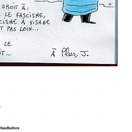
s.
r
feedbefore