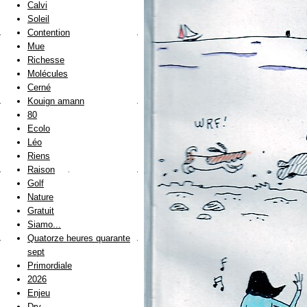
Calvi
Soleil
Contention
Mue
Richesse
Molécules
Cerné
Kouign amann
80
Ecolo
Léo
Riens
Raison
Golf
Nature
Gratuit
Siamo...
Quatorze heures quarante
sept
Primordiale
2026
Enjeu
Dry