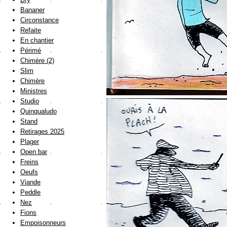
Bananer
Circonstance
Refaite
En chantier
Périmé
Chimère (2)
Slim
Chimère
Ministres
Studio
Quinqualudo
Stand
Retirages 2025
Plager
Open bar
Freins
Oeufs
Viande
Peddle
Nez
Fions
Empoisonneurs