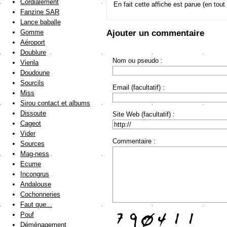
Cordialement
En fait cette affiche est parue (en tout 
Fanzine SAR
Lance baballe
Gomme
Ajouter un commentaire
Aéroport
Doublure
Nom ou pseudo :
Vienla
Doudoune
Sourcils
Email (facultatif) :
Miss
Sirou contact et albums
Dissoute
Site Web (facultatif) :
Cageot
Vider
Commentaire :
Sources
Mag-ness
Ecume
Incongrus
Andalouse
Cochonneries
Faut que...
Pouf
Déménagement