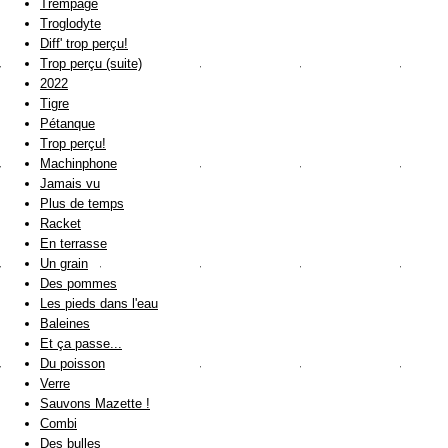
Trempage
Troglodyte
Diff' trop perçu!
Trop perçu (suite)
2022
Tigre
Pétanque
Trop perçu!
Machinphone
Jamais vu
Plus de temps
Racket
En terrasse
Un grain
Des pommes
Les pieds dans l'eau
Baleines
Et ça passe...
Du poisson
Verre
Sauvons Mazette !
Combi
Des bulles