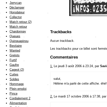
Jerrycan
Déclamper
Horodateur
Collector
Match retour (2)
Match retour
Chardonnay
Trackbacks
Queues
Aucun trackback.
Quinquapinou
Bestiaire
Les trackbacks pour ce billet sont fermé
Wanted
Grelots
Commentaires
Furtif
Gaufre
1.
Le jeudi 3 août 2006 à 23:24, par
Savi
Cageot (2)
Cuites
salut,
Soldes
Hélène m'a parlé de cette affiche. éhé
Hommage
Plein emploi
Pince
2.
Le mardi 17 octobre 2006 à 17:38, pa
Cordialement 2
Alimentation