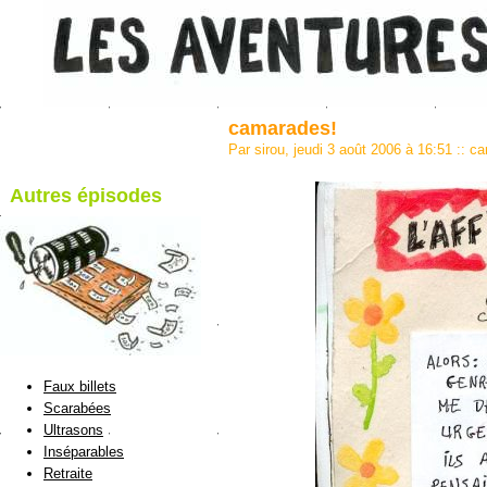
camarades!
Par sirou, jeudi 3 août 2006 à 16:51
::
ca
Autres épisodes
blog de Sirou
Faux billets
Scarabées
Ultrasons
Inséparables
Retraite