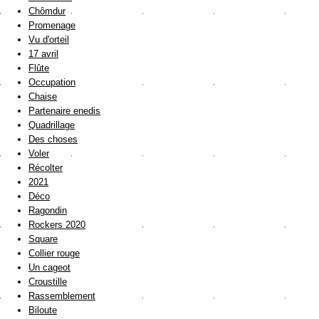
Chômdur
Promenage
Vu d'orteil
17 avril
Flûte
Occupation
Chaise
Partenaire enedis
Quadrillage
Des choses
Voler
Récolter
2021
Déco
Ragondin
Rockers 2020
Square
Collier rouge
Un cageot
Croustille
Rassemblement
Biloute