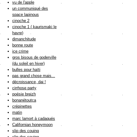
vu de l'apple
un communiqué des
space lapinous
cinoche 2
cinoche 1 ( kaurismaki le
havre)
dimanchitude
bonne route
ice crime
gros bisous de goderville
(du soleil en hiver)
bulles pour haïti
pas grand chose mais...
décroissance, dai !
cirrhose party
poésie breizh
bonanétoutça
crépinettes
matin
marc lamort à cadaqués
Californian honeymoon
slip des couinq
clip des souinq