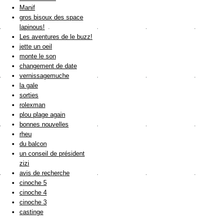
Manif
gros bisoux des space
lapinous!
Les aventures de le buzz!
jette un oeil
monte le son
changement de date
vernissagemuche
la gale
sorties
rolexman
plou plage again
bonnes nouvelles
rheu
du balcon
un conseil de président
zizi
avis de recherche
cinoche 5
cinoche 4
cinoche 3
castinge