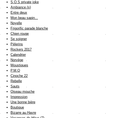
S.O.S private joke
Ambiance (s)
Entre deux
Mon beau sapin...
Noyelle
Frigorific parade blanche
Chien rouge
Se soigner
Pèlerins
Rockers 2017
Calendrier
Norvège
Moustiques
P.M.O
Cinoche 22
Rebelle
Sauts
Oiseau mouche
Impression
Une bonne bière
Boutique
Bizarre au Havre
Vacances de Hève (7)