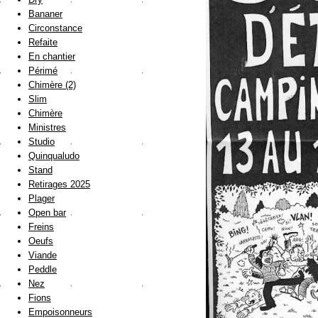
Bananer
Circonstance
Refaite
En chantier
Périmé
Chimère (2)
Slim
Chimère
Ministres
Studio
Quinqualudo
Stand
Retirages 2025
Plager
Open bar
Freins
Oeufs
Viande
Peddle
Nez
Fions
Empoisonneurs