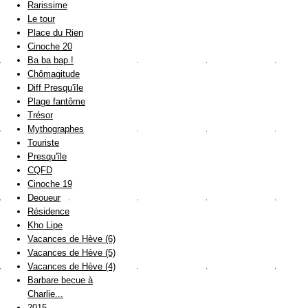
Rarissime
Le tour
Place du Rien
Cinoche 20
Ba ba bap !
Chômagitude
Diff Presqu'île
Plage fantôme
Trésor
Mythographes
Touriste
Presqu'île
CQFD
Cinoche 19
Deoueur
Résidence
Kho Lipe
Vacances de Hève (6)
Vacances de Hève (5)
Vacances de Hève (4)
Barbare becue à
Charlie...
2015