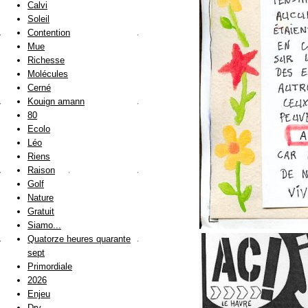
Calvi
Soleil
Contention
Mue
Richesse
Molécules
Cerné
Kouign amann
80
Ecolo
Léo
Riens
Raison
Golf
Nature
Gratuit
Siamo...
Quatorze heures quarante
sept
Primordiale
2026
Enjeu
Dry