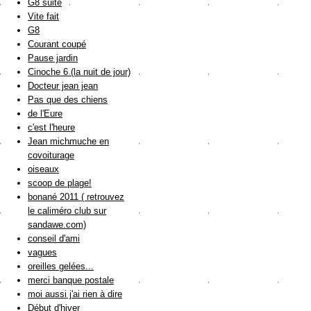
G8 suite
Vite fait
G8
Courant coupé
Pause jardin
Cinoche 6 (la nuit de jour)
Docteur jean jean
Pas que des chiens
de l'Eure
c'est l'heure
Jean michmuche en
covoiturage
oiseaux
scoop de plage!
bonané 2011 ( retrouvez
le caliméro club sur
sandawe.com)
conseil d'ami
vagues
oreilles gelées...
merci banque postale
moi aussi j'ai rien à dire
Début d'hiver