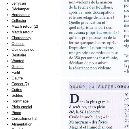
Jerrycan
Déclamper
Horodateur
Collector
Match retour (2)
Match retour
Chardonnay
Queues
Quinquapinou
Bestiaire
Wanted
Grelots
Furtif
Gaufre
Cageot (2)
Cuites
Soldes
Hommage
Plein emploi
Pince
Cordialement 2
Alimentation