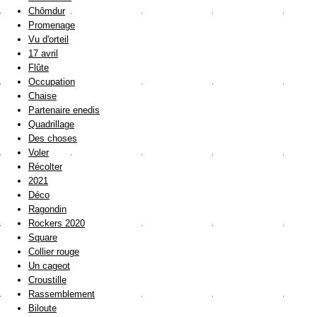
Chômdur
Promenage
Vu d'orteil
17 avril
Flûte
Occupation
Chaise
Partenaire enedis
Quadrillage
Des choses
Voler
Récolter
2021
Déco
Ragondin
Rockers 2020
Square
Collier rouge
Un cageot
Croustille
Rassemblement
Biloute