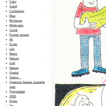
Calvi
Soleil
Contention
Mue
Richesse
Molécules
Cerné
Kouign amann
80
Ecolo
Léo
Riens
Raison
Golf
Nature
Gratuit
Siamo...
Quatorze heures quarante
sept
Primordiale
2026
Enjeu
Dry