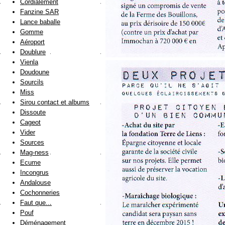
Cordialement
Fanzine SAR
Lance baballe
Gomme
Aéroport
Doublure
Vienla
Doudoune
Sourcils
Miss
Sirou contact et albums
Dissoute
Cageot
Vider
Sources
Mag-ness
Ecume
Incongrus
Andalouse
Cochonneries
Faut que...
Pouf
Déménagement