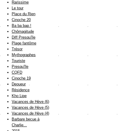
Rarissime
Le tour
Place du Rien
Cinoche 20
Ba ba bap !
Chômagitude
Diff Presqu'île
Plage fantôme
Trésor
Mythographes
Touriste
Presqu'île
CQFD
Cinoche 19
Deoueur
Résidence
Kho Lipe
Vacances de Hève (6)
Vacances de Hève (5)
Vacances de Hève (4)
Barbare becue à
Charlie...
2015