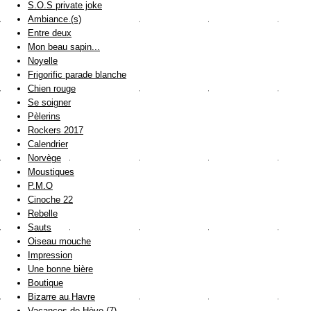
S.O.S private joke
Ambiance (s)
Entre deux
Mon beau sapin...
Noyelle
Frigorific parade blanche
Chien rouge
Se soigner
Pèlerins
Rockers 2017
Calendrier
Norvège
Moustiques
P.M.O
Cinoche 22
Rebelle
Sauts
Oiseau mouche
Impression
Une bonne bière
Boutique
Bizarre au Havre
Vacances de Hève (7)