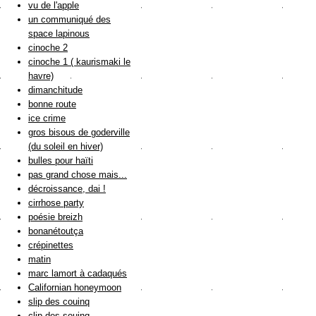
vu de l'apple
un communiqué des
space lapinous
cinoche 2
cinoche 1 ( kaurismaki le
havre)
dimanchitude
bonne route
ice crime
gros bisous de goderville
(du soleil en hiver)
bulles pour haïti
pas grand chose mais...
décroissance, dai !
cirrhose party
poésie breizh
bonanétoutça
crépinettes
matin
marc lamort à cadaqués
Californian honeymoon
slip des couinq
clip des souinq