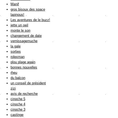
Manif
gros bisoux des space
lapinous!
Les aventures de le buzz!
jette un oeil
monte le son
changement de date
vernissagemuche
la gale
sorties
rolexman
plou plage again
bonnes nouvelles
rheu
du balcon
un conseil de président
zizi
avis de recherche
cinoche 5
cinoche 4
cinoche 3
castinge