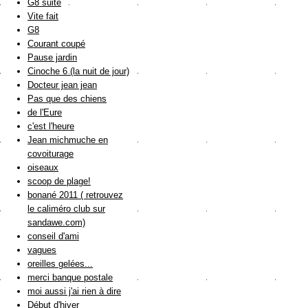
G8 suite
Vite fait
G8
Courant coupé
Pause jardin
Cinoche 6 (la nuit de jour)
Docteur jean jean
Pas que des chiens
de l'Eure
c'est l'heure
Jean michmuche en
covoiturage
oiseaux
scoop de plage!
bonané 2011 ( retrouvez
le caliméro club sur
sandawe.com)
conseil d'ami
vagues
oreilles gelées...
merci banque postale
moi aussi j'ai rien à dire
Début d'hiver