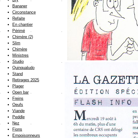
Bananer
Circonstance
Refaite
En chantier
Périmé
Chimère (2)
Slim
Chimère
Ministres
Studio
Quinqualudo
Stand
Retirages 2025
Plager
Open bar
Freins
Oeufs
Viande
Peddle
Nez
Fions
Empoisonneurs