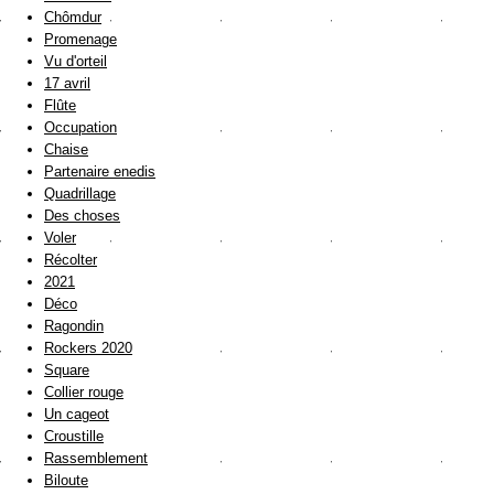
Chômdur
Promenage
Vu d'orteil
17 avril
Flûte
Occupation
Chaise
Partenaire enedis
Quadrillage
Des choses
Voler
Récolter
2021
Déco
Ragondin
Rockers 2020
Square
Collier rouge
Un cageot
Croustille
Rassemblement
Biloute