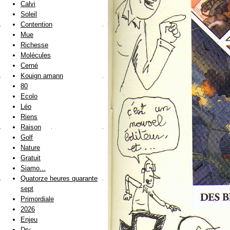
Calvi
Soleil
Contention
Mue
Richesse
Molécules
Cerné
Kouign amann
80
Ecolo
Léo
Riens
Raison
Golf
Nature
Gratuit
Siamo...
Quatorze heures quarante
sept
Primordiale
2026
Enjeu
Dry