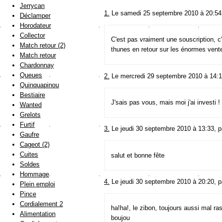
Jerrycan
1.
Le samedi 25 septembre 2010 à 20:54
Déclamper
Horodateur
Collector
C'est pas vraiment une souscription, c
Match retour (2)
thunes en retour sur les énormes vent
Match retour
Chardonnay
Queues
2.
Le mercredi 29 septembre 2010 à 14:1
Quinquapinou
Bestiaire
J'sais pas vous, mais moi j'ai investi !
Wanted
Grelots
Furtif
3.
Le jeudi 30 septembre 2010 à 13:33, 
Gaufre
Cageot (2)
Cuites
salut et bonne fête
Soldes
Hommage
4.
Le jeudi 30 septembre 2010 à 20:20, 
Plein emploi
Pince
Cordialement 2
ha!ha!, le zibon, toujours aussi mal rasé
Alimentation
boujou