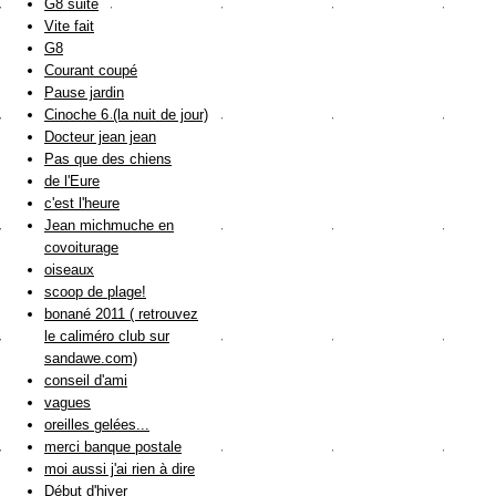
G8 suite
Vite fait
G8
Courant coupé
Pause jardin
Cinoche 6 (la nuit de jour)
Docteur jean jean
Pas que des chiens
de l'Eure
c'est l'heure
Jean michmuche en
covoiturage
oiseaux
scoop de plage!
bonané 2011 ( retrouvez
le caliméro club sur
sandawe.com)
conseil d'ami
vagues
oreilles gelées...
merci banque postale
moi aussi j'ai rien à dire
Début d'hiver