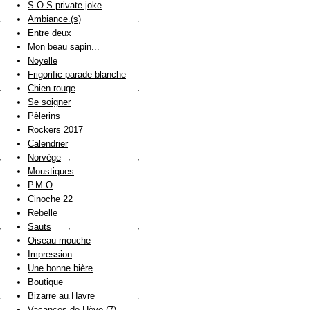
S.O.S private joke
Ambiance (s)
Entre deux
Mon beau sapin...
Noyelle
Frigorific parade blanche
Chien rouge
Se soigner
Pèlerins
Rockers 2017
Calendrier
Norvège
Moustiques
P.M.O
Cinoche 22
Rebelle
Sauts
Oiseau mouche
Impression
Une bonne bière
Boutique
Bizarre au Havre
Vacances de Hève (7)