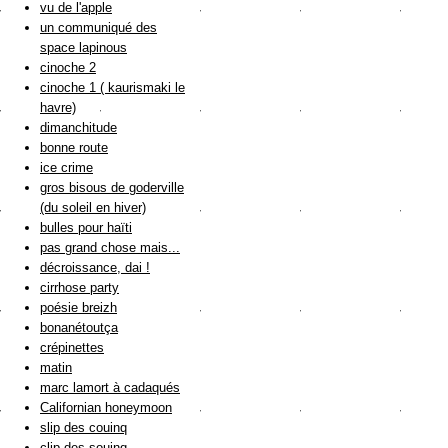
vu de l'apple
un communiqué des
space lapinous
cinoche 2
cinoche 1 ( kaurismaki le
havre)
dimanchitude
bonne route
ice crime
gros bisous de goderville
(du soleil en hiver)
bulles pour haïti
pas grand chose mais...
décroissance, dai !
cirrhose party
poésie breizh
bonanétoutça
crépinettes
matin
marc lamort à cadaqués
Californian honeymoon
slip des couinq
clip des souinq