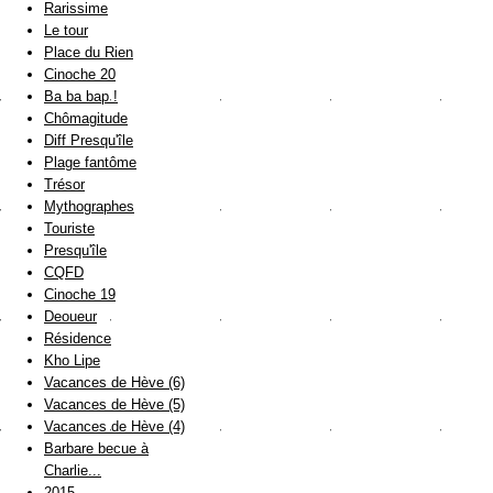
Rarissime
Le tour
Place du Rien
Cinoche 20
Ba ba bap !
Chômagitude
Diff Presqu'île
Plage fantôme
Trésor
Mythographes
Touriste
Presqu'île
CQFD
Cinoche 19
Deoueur
Résidence
Kho Lipe
Vacances de Hève (6)
Vacances de Hève (5)
Vacances de Hève (4)
Barbare becue à
Charlie...
2015