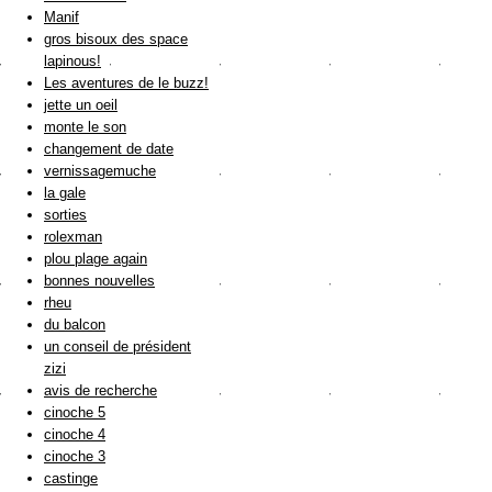
Manif
gros bisoux des space
lapinous!
Les aventures de le buzz!
jette un oeil
monte le son
changement de date
vernissagemuche
la gale
sorties
rolexman
plou plage again
bonnes nouvelles
rheu
du balcon
un conseil de président
zizi
avis de recherche
cinoche 5
cinoche 4
cinoche 3
castinge