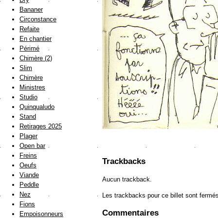
Bananer
Circonstance
Refaite
En chantier
Périmé
Chimère (2)
Slim
Chimère
Ministres
Studio
Quinqualudo
Stand
Retirages 2025
Plager
Open bar
Freins
Trackbacks
Oeufs
Viande
Aucun trackback.
Peddle
Nez
Les trackbacks pour ce billet sont fermé
Fions
Commentaires
Empoisonneurs