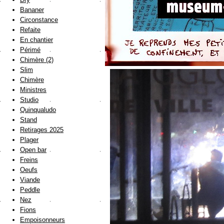
Bananer
Circonstance
Refaite
En chantier
Périmé
Chimère (2)
Slim
Chimère
Ministres
Studio
Quinqualudo
Stand
Retirages 2025
Plager
Open bar
Freins
Oeufs
Viande
Peddle
Nez
Fions
Empoisonneurs