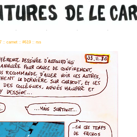
47
::
carnet
::
#619
::
rss