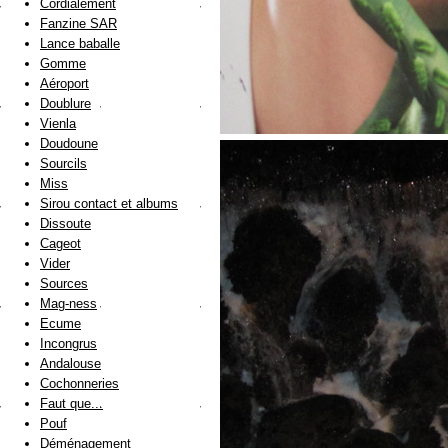
Cordialement
Fanzine SAR
Lance baballe
Gomme
Aéroport
Doublure
Vienla
Doudoune
Sourcils
Miss
Sirou contact et albums
Dissoute
Cageot
Vider
Sources
Mag-ness
Ecume
Incongrus
Andalouse
Cochonneries
Faut que...
Pouf
Déménagement