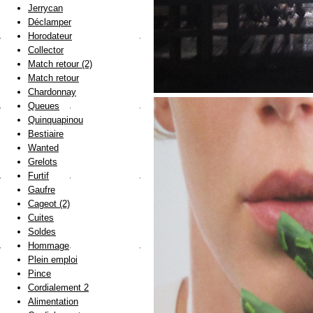
Jerrycan
Déclamper
Horodateur
Collector
Match retour (2)
Match retour
Chardonnay
Queues
Quinquapinou
Bestiaire
Wanted
Grelots
Furtif
Gaufre
Cageot (2)
Cuites
Soldes
Hommage
Plein emploi
Pince
Cordialement 2
Alimentation