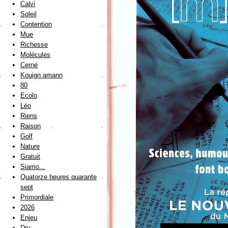
Calvi
Soleil
Contention
Mue
Richesse
Molécules
Cerné
Kouign amann
80
Ecolo
Léo
Riens
Raison
Golf
Nature
Gratuit
Siamo...
Quatorze heures quarante
sept
Primordiale
2026
Enjeu
Dry