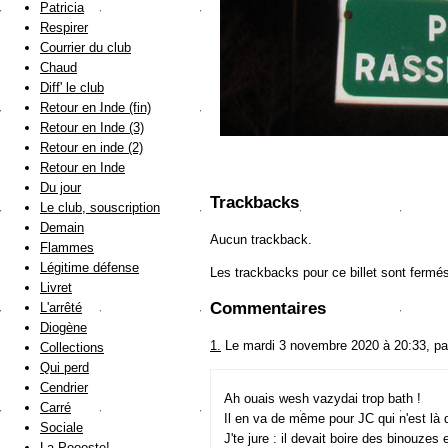
Patricia
Respirer
Courrier du club
Chaud
Diff' le club
Retour en Inde (fin)
Retour en Inde (3)
Retour en inde (2)
Retour en Inde
Du jour
Trackbacks
Le club, souscription
Demain
Aucun trackback.
Flammes
Légitime défense
Les trackbacks pour ce billet sont fermé
Livret
Commentaires
L'arrêté
Diogène
1.
Le mardi 3 novembre 2020 à 20:33, p
Collections
Qui perd
Cendrier
Ah ouais wesh vazydai trop bath !
Carré
Il en va de même pour JC qui n'est là q
Sociale
J'te jure : il devait boire des binouzes 
La Poooste!