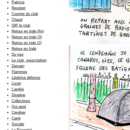
Patricia
Respirer
Courrier du club
Chaud
Diff' le club
Retour en Inde (fin)
Retour en Inde (3)
Retour en inde (2)
Retour en Inde
Du jour
Le club, souscription
Demain
Flammes
Légitime défense
Livret
L'arrêté
Diogène
Collections
Qui perd
Cendrier
Carré
Sociale
La Poooste!