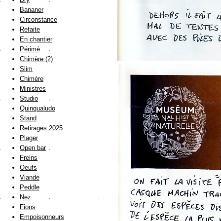
Bananer
Circonstance
Refaite
En chantier
Périmé
Chimère (2)
Slim
Chimère
Ministres
Studio
Quinqualudo
Stand
Retirages 2025
Plager
Open bar
Freins
Oeufs
Viande
Peddle
Nez
Fions
Empoisonneurs