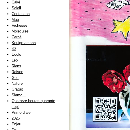
Calvi
Soleil
Contention
Mue
Richesse
Molécules
Cerné
Kouign amann
80
Ecolo
Léo
Riens
Raison
Golf
Nature
Gratuit
Siamo...
Quatorze heures quarante
sept
Primordiale
2026
Enjeu
Dry