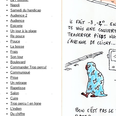
Napoli
Samedi du handicap
Audience 2
Audience
Epicerie
Un jour à la plage
Re pouce
Pouce
La bosse
Frais
Son tour
Boulevard
Commander Trop perçu!
Communiqué
Prise
Un retirage
Rapetisse
Salon
Cuire
Trop perçu ! en ligne
L'indien
Du chiffre