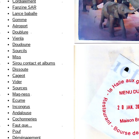
Cordialement
Fanzine SAR
Lance baballe
Gomme
Aéroport
Doublure
Vienla
Doudoune
Sourcils
Miss
Sirou contact et albums
Dissoute
Cageot
Vider
Sources
Mag-ness
Ecume
Incongrus
Andalouse
Cochonneries
Faut que...
Pouf
Déménagement