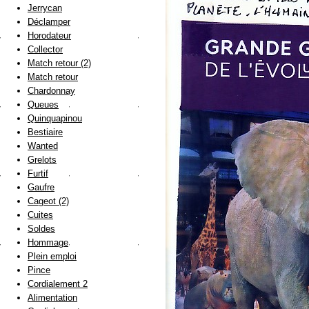
Jerrycan
Déclamper
Horodateur
Collector
Match retour (2)
Match retour
Chardonnay
Queues
Quinquapinou
Bestiaire
Wanted
Grelots
Furtif
Gaufre
Cageot (2)
Cuites
Soldes
Hommage
Plein emploi
Pince
Cordialement 2
Alimentation