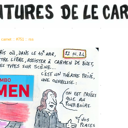
carnet
::
#751
::
rss