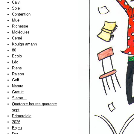
Calvi
Soleil
Contention
Mue
Richesse
Molécules
Cerné
Kouign amann
80
Ecolo
Léo
Riens
Raison
Golf
Nature
Gratuit
Siamo...
Quatorze heures quarante
sept
Primordiale
2026
Enjeu
Dry