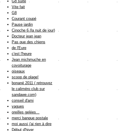
G8 suite
Vite fait
G8
Courant coupé
Pause jardin
Cinoche 6 (la nuit de jour)
Docteur jean jean
Pas que des chiens
de l'Eure
c'est l'heure
Jean michmuche en
covoiturage
oiseaux
scoop de plage!
bonané 2011 ( retrouvez
le caliméro club sur
sandawe.com)
conseil d'ami
vagues
oreilles gelées...
merci banque postale
moi aussi j'ai rien à dire
Début d'hiver