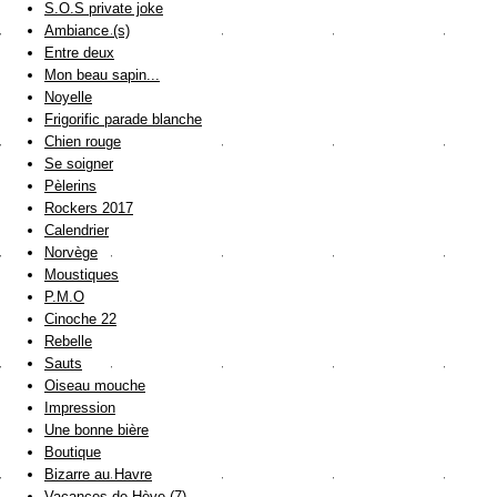
S.O.S private joke
Ambiance (s)
Entre deux
Mon beau sapin...
Noyelle
Frigorific parade blanche
Chien rouge
Se soigner
Pèlerins
Rockers 2017
Calendrier
Norvège
Moustiques
P.M.O
Cinoche 22
Rebelle
Sauts
Oiseau mouche
Impression
Une bonne bière
Boutique
Bizarre au Havre
Vacances de Hève (7)