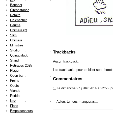
Bananer
Circonstance
Refaite
En chantier
Périmé
Chimère (2)
Slim
Chimère
Ministres
Studio
Trackbacks
Quinqualudo
Stand
Aucun trackback.
Retirages 2025
Les trackbacks pour ce billet sont fermé
Plager
Open bar
Commentaires
Freins
Oeufs
1.
Le dimanche 27 juillet 2014 à 22:56, 
Viande
Peddle
Nez
Adieu, tu nous manqueras...
Fions
Empoisonneurs