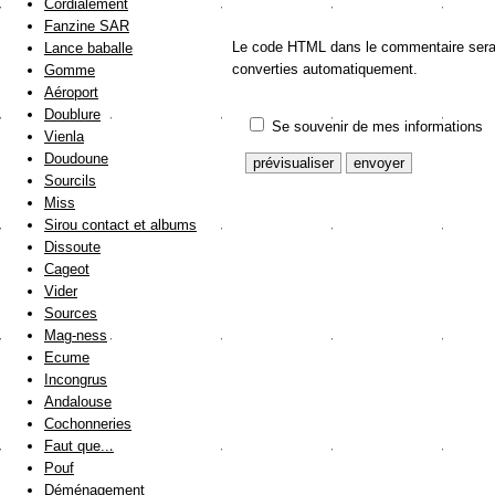
Cordialement
Fanzine SAR
Le code HTML dans le commentaire sera a
Lance baballe
converties automatiquement.
Gomme
Aéroport
Doublure
Se souvenir de mes informations
Vienla
Doudoune
Sourcils
Miss
Sirou contact et albums
Dissoute
Cageot
Vider
Sources
Mag-ness
Ecume
Incongrus
Andalouse
Cochonneries
Faut que...
Pouf
Déménagement