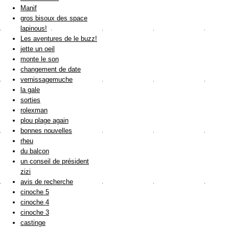
Manif
gros bisoux des space
lapinous!
Les aventures de le buzz!
jette un oeil
monte le son
changement de date
vernissagemuche
la gale
sorties
rolexman
plou plage again
bonnes nouvelles
rheu
du balcon
un conseil de président
zizi
avis de recherche
cinoche 5
cinoche 4
cinoche 3
castinge