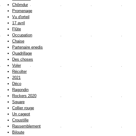
Chômdur
Promenage
Vu d'orteil
17 avril
Flûte
Occupation
Chaise
Partenaire enedis
Quadrillage
Des choses
Voler
Récolter
2021
Déco
Ragondin
Rockers 2020
Square
Collier rouge
Un cageot
Croustille
Rassemblement
Biloute