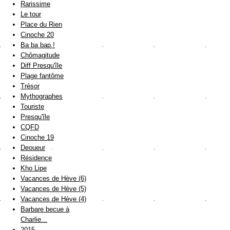
Rarissime
Le tour
Place du Rien
Cinoche 20
Ba ba bap !
Chômagitude
Diff Presqu'île
Plage fantôme
Trésor
Mythographes
Touriste
Presqu'île
CQFD
Cinoche 19
Deoueur
Résidence
Kho Lipe
Vacances de Hève (6)
Vacances de Hève (5)
Vacances de Hève (4)
Barbare becue à
Charlie...
2015