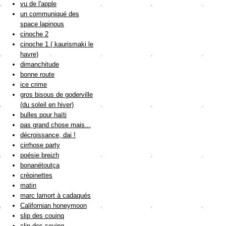
vu de l'apple
un communiqué des
space lapinous
cinoche 2
cinoche 1 ( kaurismaki le
havre)
dimanchitude
bonne route
ice crime
gros bisous de goderville
(du soleil en hiver)
bulles pour haïti
pas grand chose mais...
décroissance, dai !
cirrhose party
poésie breizh
bonanétoutça
crépinettes
matin
marc lamort à cadaqués
Californian honeymoon
slip des couinq
clip des souinq