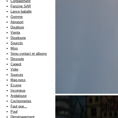
Cordialement
Fanzine SAR
Lance baballe
Gomme
Aéroport
Doublure
Vienla
Doudoune
Sourcils
Miss
Sirou contact et albums
Dissoute
Cageot
Vider
Sources
Mag-ness
Ecume
Incongrus
Andalouse
Cochonneries
Faut que...
Pouf
Déménagement