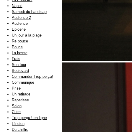
Napoli
Samedi du handicap
Audience 2
Audience
Epicerie
Un jour à la plage
Re pouce
Pouce
La bosse
Frais
Son tour
Boulevard
Commander Trop perçu!
Communiqué
Prise
Un retirage
Rapetisse
Salon
Cuire
Trop perçu ! en ligne
L'indien
Du chiffre