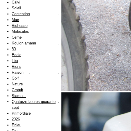
Calvi
Soleil
Contention
Mue
Richesse
Molécules
Cerné
Kouign amann
80
Ecolo
Léo
Riens
Raison
Golf
Nature
Gratuit
Siamo...
Quatorze heures quarante
sept
Primordiale
2026
Enjeu
Dry