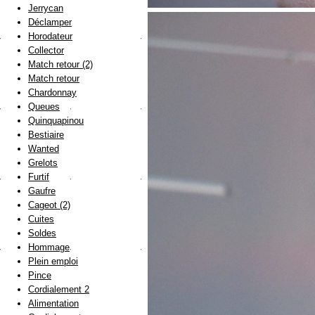
Jerrycan
Déclamper
Horodateur
Collector
Match retour (2)
Match retour
Chardonnay
Queues
Quinquapinou
Bestiaire
Wanted
Grelots
Furtif
Gaufre
Cageot (2)
Cuites
Soldes
Hommage
Plein emploi
Pince
Cordialement 2
Alimentation