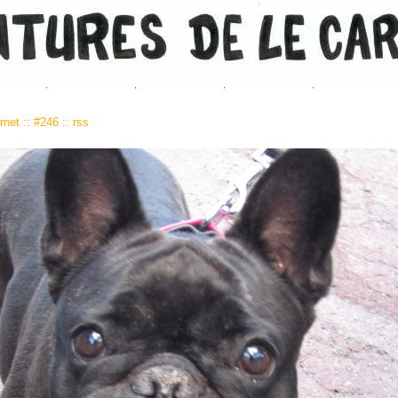
rnet
::
#246
::
rss