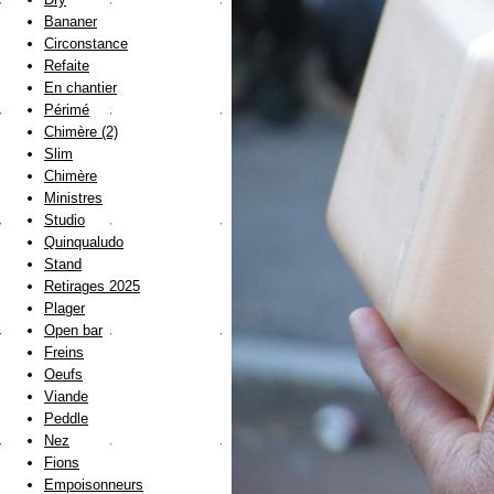
Bananer
Circonstance
Refaite
En chantier
Périmé
Chimère (2)
Slim
Chimère
Ministres
Studio
Quinqualudo
Stand
Retirages 2025
Plager
Open bar
Freins
Oeufs
Viande
Peddle
Nez
Fions
Empoisonneurs