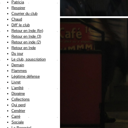
Patricia
Respirer
Courrier du club
Chaud
Diff' le club
Retour en Inde (fin)
Retour en Inde (3)
Retour en inde (2)
Retour en Inde
Du jour
Le club, souscription
Demain
Flammes
Légitime défense
Livret
L'arrêté
Diogène
Collections
Qui perd
Cendrier
Carré
Sociale
La Poooste!