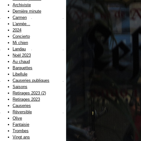
Archiviste
Dernière minute
Carmen
L'année...
2024
Concierto
Mi chien
Landau
Noël 2023
Au chaud
Barquettes
Libellule
Causeries publiques
Saisons
Retirages 2023 (2)
Retirages 2023
Causeries
Réversible
Olive
Fantaisie
Trombes
Vingt ans