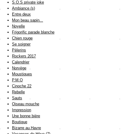
S.O.S private joke
Ambiance (s)
Entre deux
Mon beau sapin...
Noyelle
Frigorific parade blanche
Chien rouge
Se soigner
Pèlerins
Rockers 2017
Calendrier
Norvège
Moustiques
P.M.O
Cinoche 22
Rebelle
Sauts
Oiseau mouche
Impression
Une bonne bière
Boutique
Bizarre au Havre
Vacances de Hève (7)