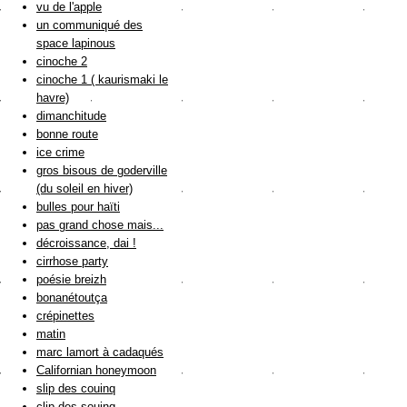
vu de l'apple
un communiqué des
space lapinous
cinoche 2
cinoche 1 ( kaurismaki le
havre)
dimanchitude
bonne route
ice crime
gros bisous de goderville
(du soleil en hiver)
bulles pour haïti
pas grand chose mais...
décroissance, dai !
cirrhose party
poésie breizh
bonanétoutça
crépinettes
matin
marc lamort à cadaqués
Californian honeymoon
slip des couinq
clip des souinq