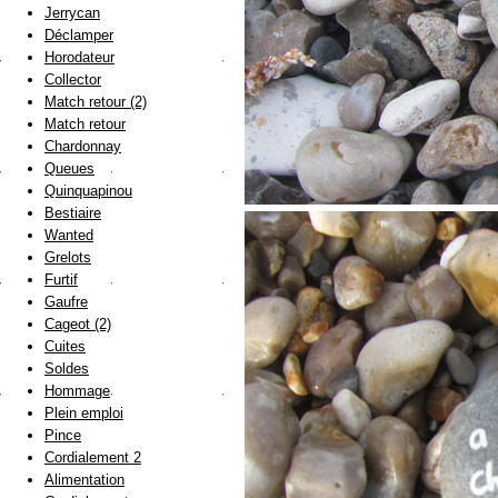
Jerrycan
Déclamper
Horodateur
Collector
Match retour (2)
Match retour
Chardonnay
Queues
Quinquapinou
Bestiaire
Wanted
Grelots
Furtif
Gaufre
Cageot (2)
Cuites
Soldes
Hommage
Plein emploi
Pince
Cordialement 2
Alimentation