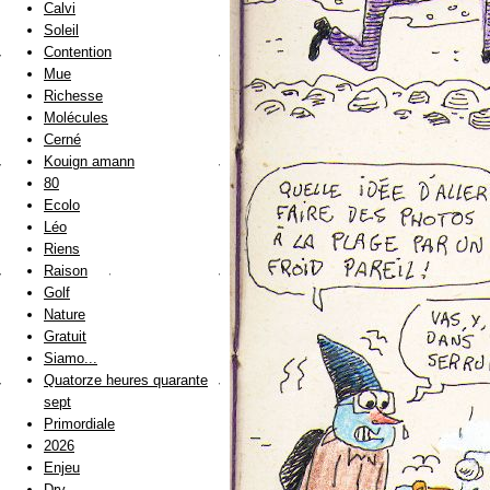
Calvi
Soleil
Contention
Mue
Richesse
Molécules
Cerné
Kouign amann
80
Ecolo
Léo
Riens
Raison
Golf
Nature
Gratuit
Siamo...
Quatorze heures quarante
sept
Primordiale
2026
Enjeu
Dry