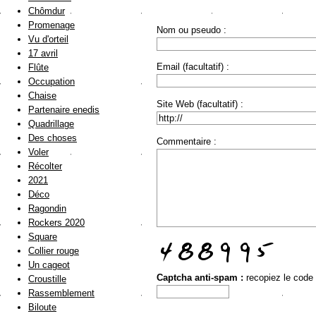
Chômdur
Promenage
Nom ou pseudo :
Vu d'orteil
17 avril
Email (facultatif) :
Flûte
Occupation
Chaise
Site Web (facultatif) :
Partenaire enedis
Quadrillage
Des choses
Commentaire :
Voler
Récolter
2021
Déco
Ragondin
Rockers 2020
Square
Collier rouge
Un cageot
Captcha anti-spam :
recopiez le code
Croustille
Rassemblement
Biloute