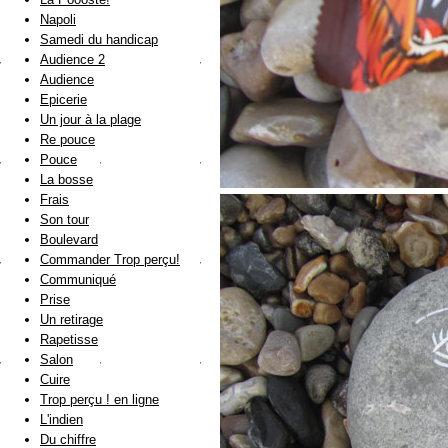
Napoli
Samedi du handicap
Audience 2
Audience
Epicerie
Un jour à la plage
Re pouce
Pouce
La bosse
Frais
Son tour
Boulevard
Commander Trop perçu!
Communiqué
Prise
Un retirage
Rapetisse
Salon
Cuire
Trop perçu ! en ligne
L'indien
Du chiffre