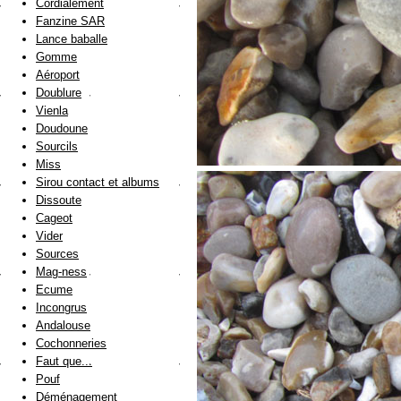
Cordialement
Fanzine SAR
Lance baballe
Gomme
Aéroport
Doublure
Vienla
Doudoune
Sourcils
Miss
Sirou contact et albums
Dissoute
Cageot
Vider
Sources
Mag-ness
Ecume
Incongrus
Andalouse
Cochonneries
Faut que...
Pouf
Déménagement