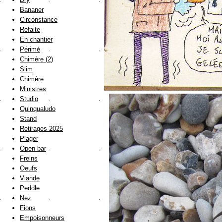
Bananer
Circonstance
Refaite
En chantier
Périmé
Chimère (2)
Slim
Chimère
Ministres
Studio
Quinqualudo
Stand
Retirages 2025
Plager
Open bar
Freins
Oeufs
Viande
Peddle
Nez
Fions
Empoisonneurs