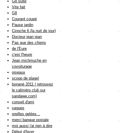
G8 suite
Vite fait
G8
Courant coupé
Pause jardin
Cinoche 6 (la nuit de jour)
Docteur jean jean
Pas que des chiens
de l'Eure
c'est l'heure
Jean michmuche en
covoiturage
oiseaux
scoop de plage!
bonané 2011 ( retrouvez
le caliméro club sur
sandawe.com)
conseil d'ami
vagues
oreilles gelées...
merci banque postale
moi aussi j'ai rien à dire
Début d'hiver