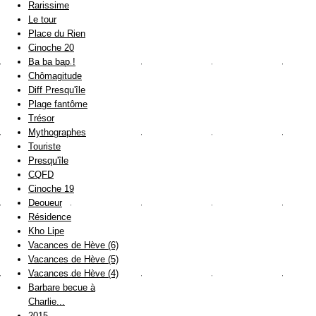
Rarissime
Le tour
Place du Rien
Cinoche 20
Ba ba bap !
Chômagitude
Diff Presqu'île
Plage fantôme
Trésor
Mythographes
Touriste
Presqu'île
CQFD
Cinoche 19
Deoueur
Résidence
Kho Lipe
Vacances de Hève (6)
Vacances de Hève (5)
Vacances de Hève (4)
Barbare becue à
Charlie...
2015