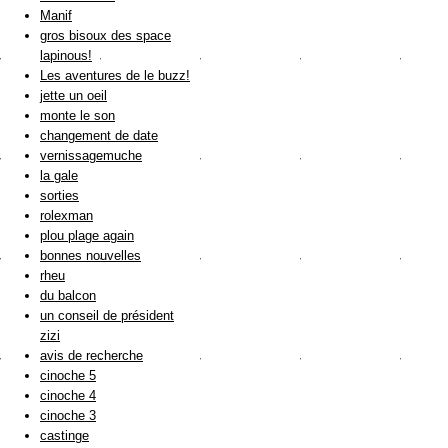
Manif
gros bisoux des space
lapinous!
Les aventures de le buzz!
jette un oeil
monte le son
changement de date
vernissagemuche
la gale
sorties
rolexman
plou plage again
bonnes nouvelles
rheu
du balcon
un conseil de président
zizi
avis de recherche
cinoche 5
cinoche 4
cinoche 3
castinge