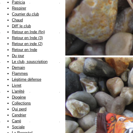
Patricia
Respirer
Courrier du club
Chaud
Diff' le club
Retour en Inde (fin)
Retour en Inde (3)
Retour en inde (2)
Retour en Inde
Du jour
Le club, souscription
Demain
Flammes
Légitime défense
Livret
L'arrêté
Diogène
Collections
Qui perd
Cendrier
Carré
Sociale
La Poooste!