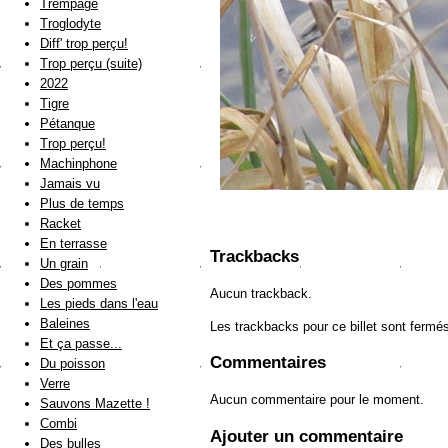
Trempage
Troglodyte
Diff' trop perçu!
Trop perçu (suite)
2022
Tigre
Pétanque
Trop perçu!
Machinphone
Jamais vu
Plus de temps
Racket
En terrasse
Trackbacks
Un grain
Des pommes
Aucun trackback.
Les pieds dans l'eau
Baleines
Les trackbacks pour ce billet sont fermé
Et ça passe...
Commentaires
Du poisson
Verre
Aucun commentaire pour le moment.
Sauvons Mazette !
Combi
Ajouter un commentaire
Des bulles