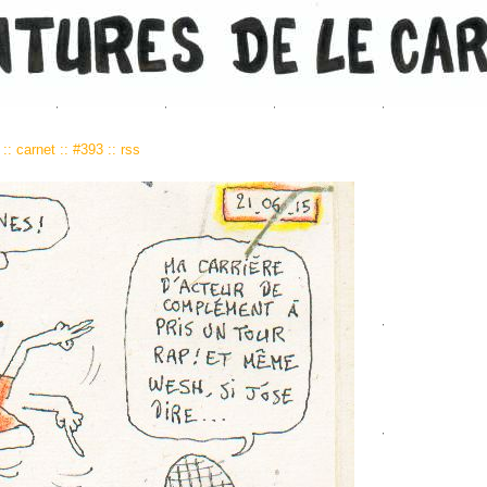
3
::
carnet
::
#393
::
rss