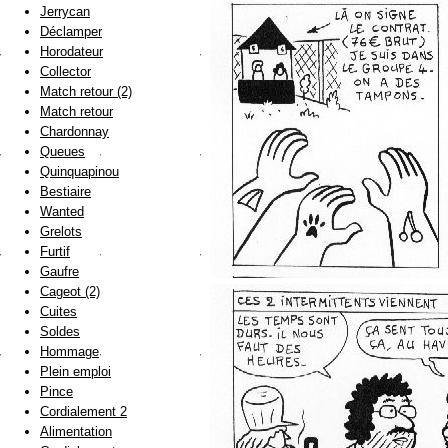
Jerrycan
Déclamper
Horodateur
Collector
Match retour (2)
Match retour
Chardonnay
Queues
Quinquapinou
Bestiaire
Wanted
Grelots
Furtif
Gaufre
Cageot (2)
Cuites
Soldes
Hommage
Plein emploi
Pince
Cordialement 2
Alimentation