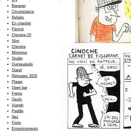
Bananer
Circonstance
Refaite
En chantier
Périmé
Chimère (2)
Slim
Chimère
Ministres
Studio
Quinqualudo
Stand
Retirages 2025
Plager
Open bar
Freins
Oeufs
Viande
Peddle
Nez
Fions
Empoisonneurs