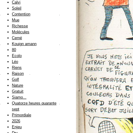
Calvi
Soleil
Contention
Mue
Richesse
Molécules
Cerné
Kouign amann
80
Ecolo
Léo
Riens
Raison
Golf
Nature
Gratuit
Siamo...
Quatorze heures quarante
sept
Primordiale
2026
Enjeu
Dry