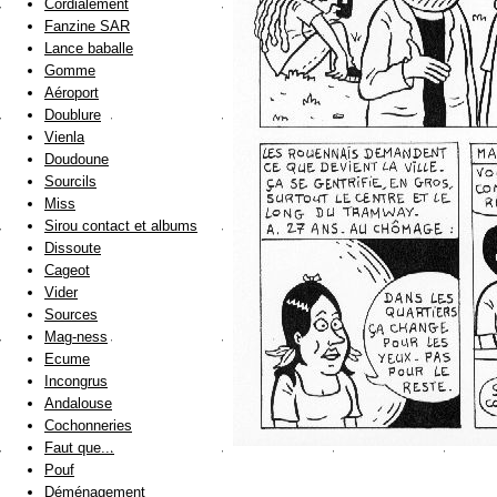
Cordialement
Fanzine SAR
Lance baballe
Gomme
Aéroport
Doublure
Vienla
Doudoune
Sourcils
Miss
Sirou contact et albums
Dissoute
Cageot
Vider
Sources
Mag-ness
Ecume
Incongrus
Andalouse
Cochonneries
Faut que...
Pouf
Déménagement