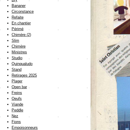
Bananer
Circonstance
Refaite
En chantier
Périmé
Chimère (2)
Slim
Chimère
Ministres
Studio
Quinqualudo
Stand
Retirages 2025
Plager
Open bar
Freins
Oeufs
Viande
Peddle
Nez
Fions
Empoisonneurs