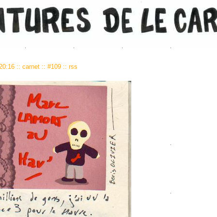
 20:16
::
carnet
::
#109
::
rss