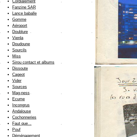
Cordialement
Fanzine SAR
Lance baballe
Gomme
Aéroport
Doublure
Vienla
Doudoune
Sourcils
Miss
Sirou contact et albums
Dissoute
Cageot
Vider
Sources
Mag-ness
Ecume
Incongrus
Andalouse
Cochonneries
Faut que...
Pouf
Déménagement