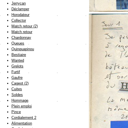
Jerrycan
Déclamper
Horodateur
Collector
Match retour (2)
Match retour
Chardonnay
Queues
Quinquapinou
Bestiaire
Wanted
Grelots
Furtif
Gaufre
Cageot (2)
Cuites
Soldes
Hommage
Plein emploi
Pince
Cordialement 2
Alimentation