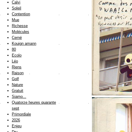
Calvi
Soleil
Contention
Mue
Richesse
Molécules
Cerné
Kouign amann
80
Ecolo
Léo
Riens
Raison
Golf
Nature
Gratuit
Siamo...
Quatorze heures quarante
sept
Primordiale
2026
Enjeu
Dry