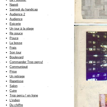
Napoli
Samedi du handicap
Audience 2
Audience
Epicerie
Un jour à la plage
Re pouce
Pouce
La bosse
Frais
Son tour
Boulevard
Commander Trop perçu!
Communiqué
Prise
Un retirage
Rapetisse
Salon
Cuire
Trop perçu ! en ligne
L'indien
Du chiffre