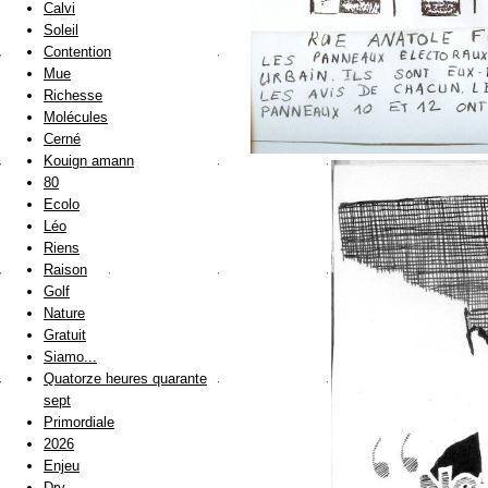
Calvi
Soleil
Contention
Mue
Richesse
Molécules
Cerné
Kouign amann
80
Ecolo
Léo
Riens
Raison
Golf
Nature
Gratuit
Siamo...
Quatorze heures quarante
sept
Primordiale
2026
Enjeu
Dry