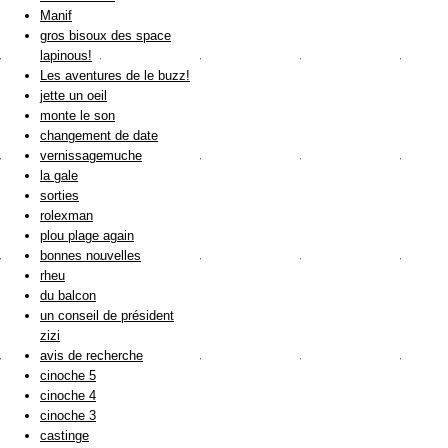
Manif
gros bisoux des space
lapinous!
Les aventures de le buzz!
jette un oeil
monte le son
changement de date
vernissagemuche
la gale
sorties
rolexman
plou plage again
bonnes nouvelles
rheu
du balcon
un conseil de président
zizi
avis de recherche
cinoche 5
cinoche 4
cinoche 3
castinge