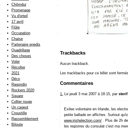
Chômdur
Promenage
Vu d'orteil
17 avril
Flûte
Occupation
Chaise
Partenaire enedis
Quadrillage
Trackbacks
Des choses
Voler
Aucun trackback.
Récolter
Les trackbacks pour ce billet sont fermé
2021
Déco
Commentaires
Ragondin
Rockers 2020
1.
Le jeudi 3 mai 2007 à 18:15, par
sterif
Square
Collier rouge
Un cageot
Exilee volontaire en Irlande, les elect
Croustille
petite ballade en affiches. Surtout qu'
Rassemblement
www.irishelection.com/
. Plus de 2h de
Biloute
les registres du consulat c'est ma mer