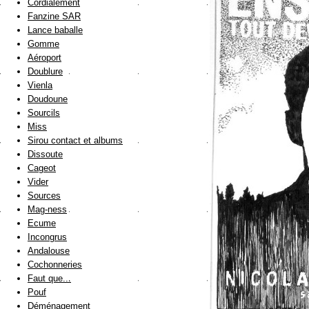
Cordialement
Fanzine SAR
Lance baballe
Gomme
Aéroport
Doublure
Vienla
Doudoune
Sourcils
Miss
Sirou contact et albums
Dissoute
Cageot
Vider
Sources
Mag-ness
Ecume
Incongrus
Andalouse
Cochonneries
Faut que...
Pouf
Déménagement