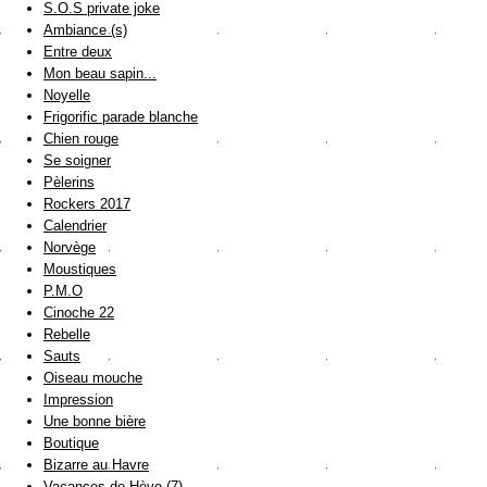
S.O.S private joke
Ambiance (s)
Entre deux
Mon beau sapin...
Noyelle
Frigorific parade blanche
Chien rouge
Se soigner
Pèlerins
Rockers 2017
Calendrier
Norvège
Moustiques
P.M.O
Cinoche 22
Rebelle
Sauts
Oiseau mouche
Impression
Une bonne bière
Boutique
Bizarre au Havre
Vacances de Hève (7)