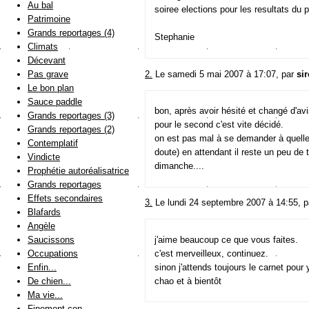
Au bal
soiree elections pour les resultats du p
Patrimoine
Grands reportages (4)
Stephanie
Climats
Décevant
2.
Le samedi 5 mai 2007 à 17:07, par
si
Pas grave
Le bon plan
Sauce paddle
bon, après avoir hésité et changé d'avis
Grands reportages (3)
pour le second c'est vite décidé.
Grands reportages (2)
on est pas mal à se demander à quelle 
Contemplatif
doute) en attendant il reste un peu de
Vindicte
dimanche....
Prophétie autoréalisatrice
Grands reportages
Effets secondaires
3.
Le lundi 24 septembre 2007 à 14:55, 
Blafards
Angèle
j'aime beaucoup ce que vous faites.
Saucissons
c'est merveilleux, continuez.
Occupations
sinon j'attends toujours le carnet pour
Enfin...
chao et à bientôt
De chien...
Ma vie...
Finement con