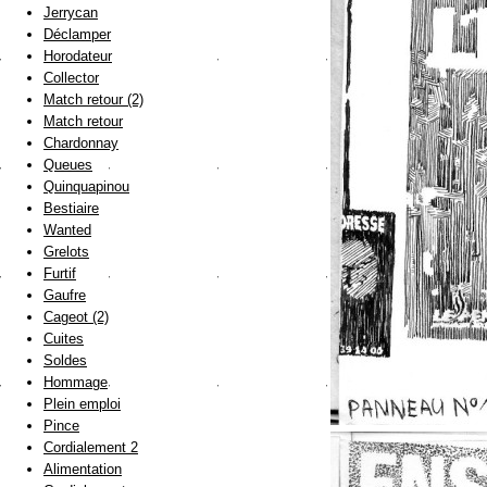
Jerrycan
Déclamper
Horodateur
Collector
Match retour (2)
Match retour
Chardonnay
Queues
Quinquapinou
Bestiaire
Wanted
Grelots
Furtif
Gaufre
Cageot (2)
Cuites
Soldes
Hommage
Plein emploi
Pince
Cordialement 2
Alimentation