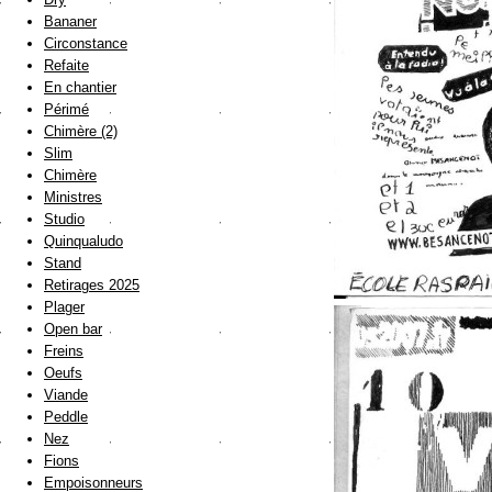
Bananer
Circonstance
Refaite
En chantier
Périmé
Chimère (2)
Slim
Chimère
Ministres
Studio
Quinqualudo
Stand
Retirages 2025
Plager
Open bar
Freins
Oeufs
Viande
Peddle
Nez
Fions
Empoisonneurs