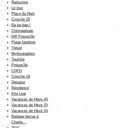
Rarissime
Le tour
Place du Rien
Cinoche 20
Ba ba bap !
Chômagitude
Diff Presqu'île
Plage fantôme
Trésor
Mythographes
Touriste
Presqu'île
CQFD
Cinoche 19
Deoueur
Résidence
Kho Lipe
Vacances de Hève (6)
Vacances de Hève (5)
Vacances de Hève (4)
Barbare becue à
Charlie...
2015