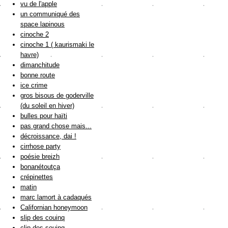
vu de l'apple
un communiqué des
space lapinous
cinoche 2
cinoche 1 ( kaurismaki le
havre)
dimanchitude
bonne route
ice crime
gros bisous de goderville
(du soleil en hiver)
bulles pour haïti
pas grand chose mais...
décroissance, dai !
cirrhose party
poésie breizh
bonanétoutça
crépinettes
matin
marc lamort à cadaqués
Californian honeymoon
slip des couinq
clip des souinq