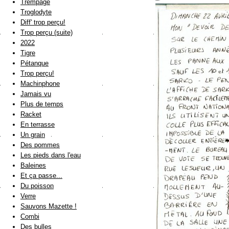
Trempage
Troglodyte
Diff' trop perçu!
Trop perçu (suite)
2022
Tigre
Pétanque
Trop perçu!
Machinphone
Jamais vu
Plus de temps
Racket
En terrasse
Un grain
Des pommes
Les pieds dans l'eau
Baleines
Et ça passe...
Du poisson
Verre
Sauvons Mazette !
Combi
Des bulles