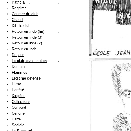
Patricia
Respirer
Courrier du club
Chaud
Diff' le club
Retour en Inde (fin)
Retour en Inde (3)
Retour en inde (2)
Retour en Inde
Du jour
Le club, souscription
Demain
Flammes
Légitime défense
Livret
L'arrêté
Diogène
Collections
Qui perd
Cendrier
Carré
Sociale
La Poooste!