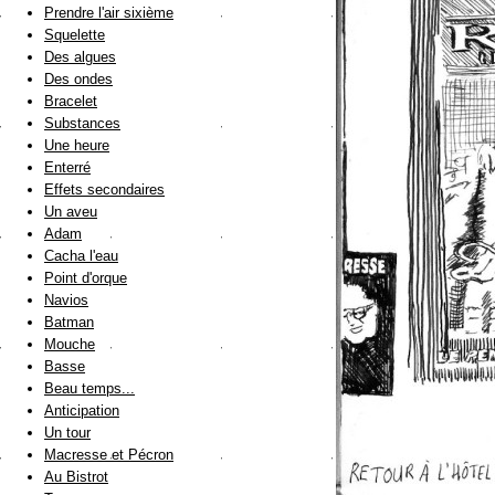
Prendre l'air sixième
Squelette
Des algues
Des ondes
Bracelet
Substances
Une heure
Enterré
Effets secondaires
Un aveu
Adam
Cacha l'eau
Point d'orque
Navios
Batman
Mouche
Basse
Beau temps...
Anticipation
Un tour
Macresse et Pécron
Au Bistrot