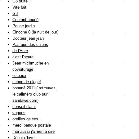
G8 suite
Vite fait
G8
Courant coupé
Pause jardin
Cinoche 6 (la nuit de jour)
Docteur jean jean
Pas que des chiens
de l'Eure
c'est l'heure
Jean michmuche en
covoiturage
oiseaux
scoop de plage!
bonané 2011 ( retrouvez
le caliméro club sur
sandawe.com)
conseil d'ami
vagues
oreilles gelées...
merci banque postale
moi aussi j'ai rien à dire
Début d'hiver