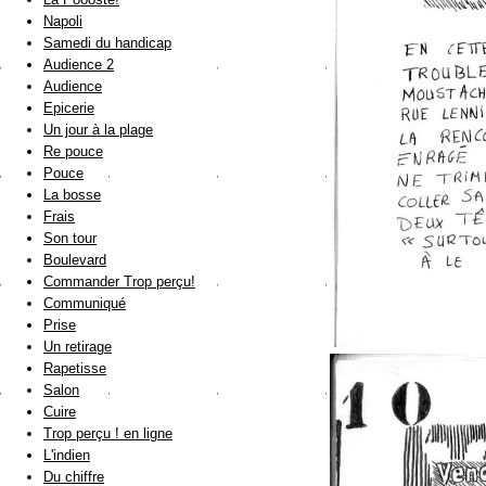
Napoli
Samedi du handicap
Audience 2
Audience
Epicerie
Un jour à la plage
Re pouce
Pouce
La bosse
Frais
Son tour
Boulevard
Commander Trop perçu!
Communiqué
Prise
Un retirage
Rapetisse
Salon
Cuire
Trop perçu ! en ligne
L'indien
Du chiffre