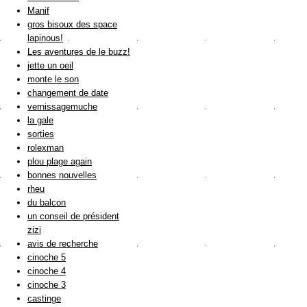
Manif
gros bisoux des space
lapinous!
Les aventures de le buzz!
jette un oeil
monte le son
changement de date
vernissagemuche
la gale
sorties
rolexman
plou plage again
bonnes nouvelles
rheu
du balcon
un conseil de président
zizi
avis de recherche
cinoche 5
cinoche 4
cinoche 3
castinge