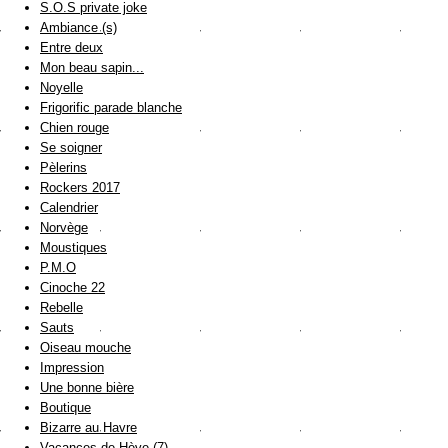
S.O.S private joke
Ambiance (s)
Entre deux
Mon beau sapin...
Noyelle
Frigorific parade blanche
Chien rouge
Se soigner
Pèlerins
Rockers 2017
Calendrier
Norvège
Moustiques
P.M.O
Cinoche 22
Rebelle
Sauts
Oiseau mouche
Impression
Une bonne bière
Boutique
Bizarre au Havre
Vacances de Hève (7)