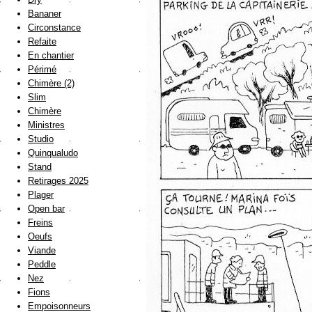
Bananer
Circonstance
Refaite
En chantier
Périmé
Chimère (2)
Slim
Chimère
Ministres
Studio
Quinqualudo
Stand
Retirages 2025
Plager
Open bar
Freins
Oeufs
Viande
Peddle
Nez
Fions
Empoisonneurs