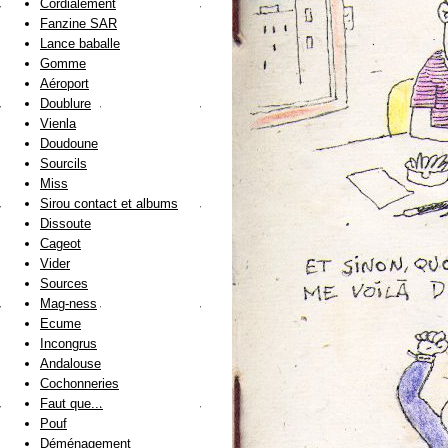
Cordialement
Fanzine SAR
Lance baballe
Gomme
Aéroport
Doublure
Vienla
Doudoune
Sourcils
Miss
Sirou contact et albums
Dissoute
Cageot
Vider
Sources
Mag-ness
Ecume
Incongrus
Andalouse
Cochonneries
Faut que...
Pouf
Déménagement