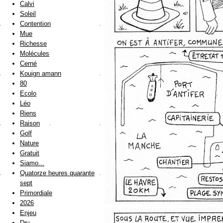
Calvi
Soleil
Contention
Mue
Richesse
Molécules
Cerné
Kouign amann
80
Ecolo
Léo
Riens
Raison
Golf
Nature
Gratuit
Siamo...
Quatorze heures quarante
sept
Primordiale
2026
Enjeu
Dry