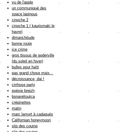
vu de l'apple
un communiqué des
space lapinous
cinoche 2
cinoche 1 ( kaurismaki le
havre)
dimanchitude
bonne route
ice crime
gros bisous de goderville
(du soleil en hiver)
bulles pour haïti
pas grand chose mais...
décroissance, dai !
cirrhose party
poésie breizh
bonanétoutça
crépinettes
matin
marc lamort à cadaqués
Californian honeymoon
slip des couinq
clip des souinq