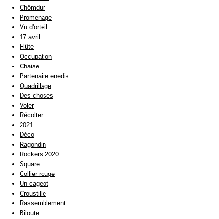
Chômdur
Promenage
Vu d'orteil
17 avril
Flûte
Occupation
Chaise
Partenaire enedis
Quadrillage
Des choses
Voler
Récolter
2021
Déco
Ragondin
Rockers 2020
Square
Collier rouge
Un cageot
Croustille
Rassemblement
Biloute