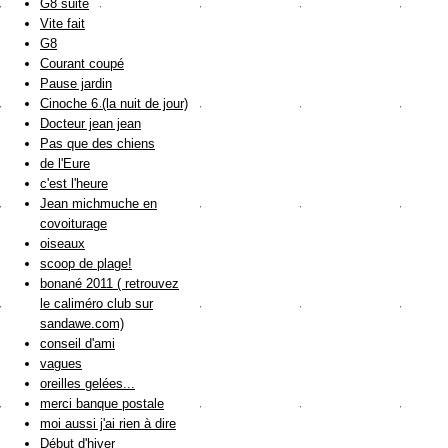
G8 suite
Vite fait
G8
Courant coupé
Pause jardin
Cinoche 6 (la nuit de jour)
Docteur jean jean
Pas que des chiens
de l'Eure
c'est l'heure
Jean michmuche en
covoiturage
oiseaux
scoop de plage!
bonané 2011 ( retrouvez
le caliméro club sur
sandawe.com)
conseil d'ami
vagues
oreilles gelées...
merci banque postale
moi aussi j'ai rien à dire
Début d'hiver