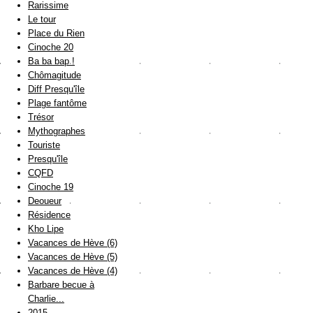
Rarissime
Le tour
Place du Rien
Cinoche 20
Ba ba bap !
Chômagitude
Diff Presqu'île
Plage fantôme
Trésor
Mythographes
Touriste
Presqu'île
CQFD
Cinoche 19
Deoueur
Résidence
Kho Lipe
Vacances de Hève (6)
Vacances de Hève (5)
Vacances de Hève (4)
Barbare becue à
Charlie...
2015