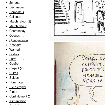
Jerrycan
Déclamper
Horodateur
Collector
Match retour (2)
Match retour
Chardonnay
Queues
Quinquapinou
Bestiaire
Wanted
Grelots
Furtif
Gaufre
Cageot (2)
Cuites
Soldes
Hommage
Plein emploi
Pince
Cordialement 2
Alimentation