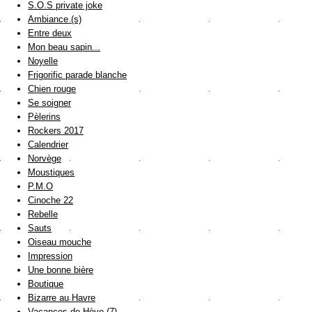
S.O.S private joke
Ambiance (s)
Entre deux
Mon beau sapin...
Noyelle
Frigorific parade blanche
Chien rouge
Se soigner
Pèlerins
Rockers 2017
Calendrier
Norvège
Moustiques
P.M.O
Cinoche 22
Rebelle
Sauts
Oiseau mouche
Impression
Une bonne bière
Boutique
Bizarre au Havre
Vacances de Hève (7)