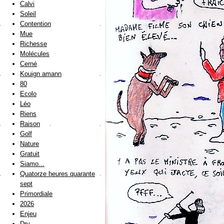
Calvi
Soleil
Contention
Mue
Richesse
Molécules
Cerné
Kouign amann
80
Ecolo
Léo
Riens
Raison
Golf
Nature
Gratuit
Siamo...
Quatorze heures quarante
sept
Primordiale
2026
Enjeu
Dry