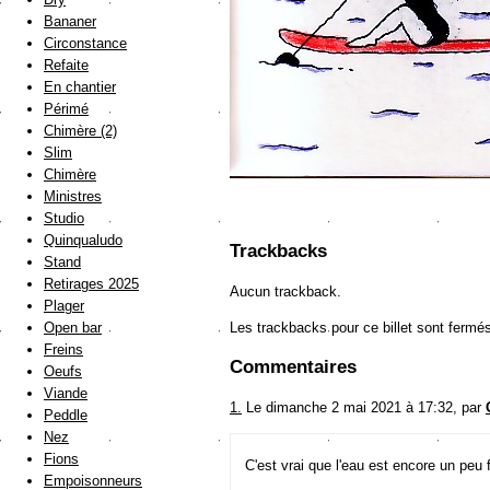
Bananer
Circonstance
Refaite
En chantier
Périmé
Chimère (2)
Slim
Chimère
Ministres
Studio
Quinqualudo
Trackbacks
Stand
Retirages 2025
Aucun trackback.
Plager
Les trackbacks pour ce billet sont fermé
Open bar
Freins
Commentaires
Oeufs
Viande
1.
Le dimanche 2 mai 2021 à 17:32, par
Peddle
Nez
Fions
C'est vrai que l'eau est encore un peu 
Empoisonneurs