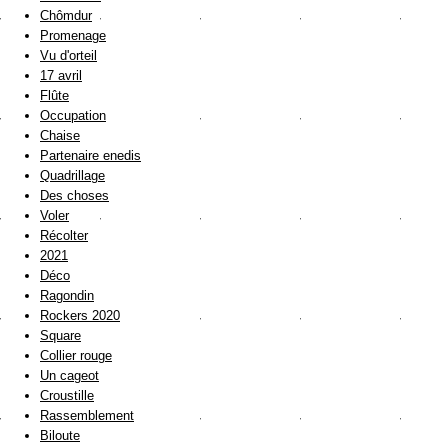
Chômdur
Promenage
Vu d'orteil
17 avril
Flûte
Occupation
Chaise
Partenaire enedis
Quadrillage
Des choses
Voler
Récolter
2021
Déco
Ragondin
Rockers 2020
Square
Collier rouge
Un cageot
Croustille
Rassemblement
Biloute