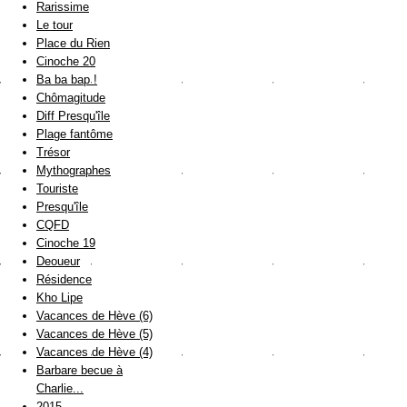
Rarissime
Le tour
Place du Rien
Cinoche 20
Ba ba bap !
Chômagitude
Diff Presqu'île
Plage fantôme
Trésor
Mythographes
Touriste
Presqu'île
CQFD
Cinoche 19
Deoueur
Résidence
Kho Lipe
Vacances de Hève (6)
Vacances de Hève (5)
Vacances de Hève (4)
Barbare becue à
Charlie...
2015