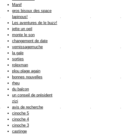
Manif
gros bisoux des space
lapinous!
Les aventures de le buzz!
jette un oeil
monte le son
changement de date
vernissagemuche
la gale
sorties
rolexman
plou plage again
bonnes nouvelles
rheu
du balcon
un conseil de président
zizi
avis de recherche
cinoche 5
cinoche 4
cinoche 3
castinge