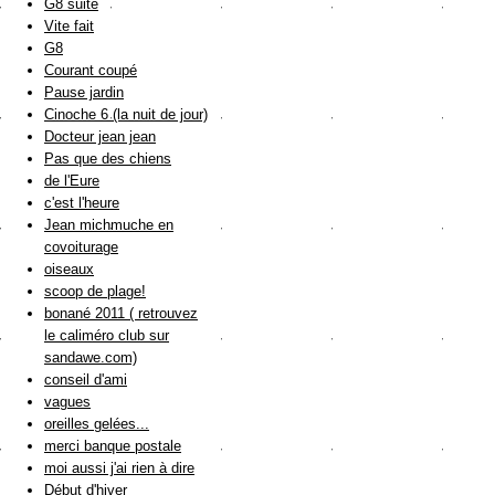
G8 suite
Vite fait
G8
Courant coupé
Pause jardin
Cinoche 6 (la nuit de jour)
Docteur jean jean
Pas que des chiens
de l'Eure
c'est l'heure
Jean michmuche en
covoiturage
oiseaux
scoop de plage!
bonané 2011 ( retrouvez
le caliméro club sur
sandawe.com)
conseil d'ami
vagues
oreilles gelées...
merci banque postale
moi aussi j'ai rien à dire
Début d'hiver