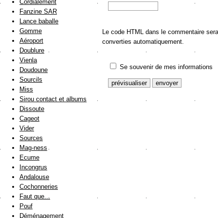
Cordialement
Fanzine SAR
Lance baballe
Gomme
Le code HTML dans le commentaire sera a
Aéroport
converties automatiquement.
Doublure
Vienla
Se souvenir de mes informations
Doudoune
Sourcils
Miss
Sirou contact et albums
Dissoute
Cageot
Vider
Sources
Mag-ness
Ecume
Incongrus
Andalouse
Cochonneries
Faut que...
Pouf
Déménagement