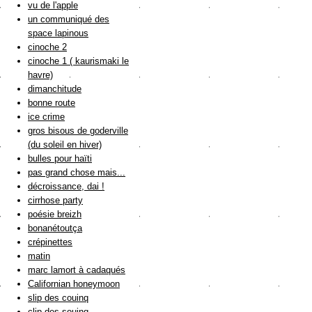
vu de l'apple
un communiqué des
space lapinous
cinoche 2
cinoche 1 ( kaurismaki le
havre)
dimanchitude
bonne route
ice crime
gros bisous de goderville
(du soleil en hiver)
bulles pour haïti
pas grand chose mais...
décroissance, dai !
cirrhose party
poésie breizh
bonanétoutça
crépinettes
matin
marc lamort à cadaqués
Californian honeymoon
slip des couinq
clip des souinq