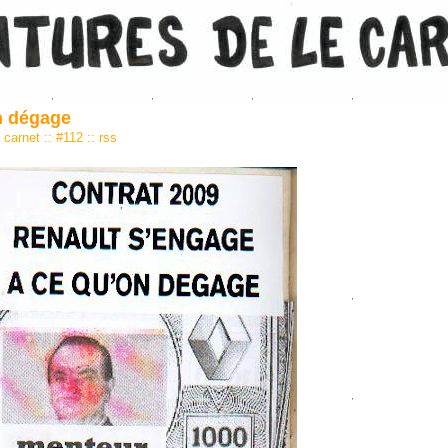
n dégage
carnet
::
#112
::
rss