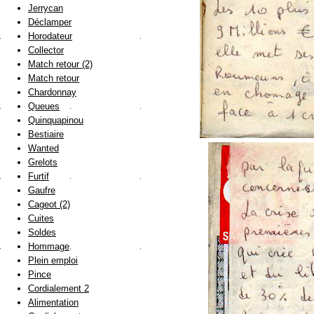
Jerrycan
Déclamper
Horodateur
Collector
Match retour (2)
Match retour
Chardonnay
Queues
Quinquapinou
Bestiaire
Wanted
Grelots
Furtif
Gaufre
Cageot (2)
Cuites
Soldes
Hommage
Plein emploi
Pince
Cordialement 2
Alimentation