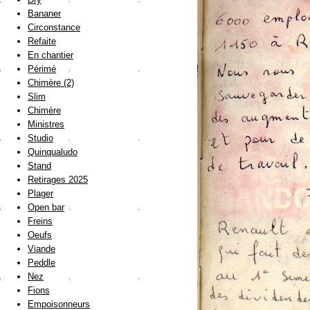
Bananer
Circonstance
Refaite
En chantier
Périmé
Chimère (2)
Slim
Chimère
Ministres
Studio
Quinqualudo
Stand
Retirages 2025
Plager
Open bar
Freins
Oeufs
Viande
Peddle
Nez
Fions
Empoisonneurs