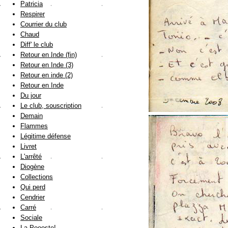
Patricia
Respirer
Courrier du club
Chaud
Diff' le club
Retour en Inde (fin)
Retour en Inde (3)
Retour en inde (2)
Retour en Inde
Du jour
Le club, souscription
Demain
Flammes
Légitime défense
Livret
L'arrêté
Diogène
Collections
Qui perd
Cendrier
Carré
Sociale
La Poooste!