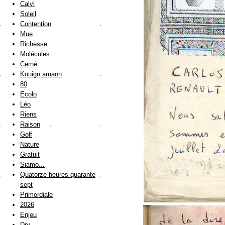
Calvi
Soleil
Contention
Mue
Richesse
Molécules
Cerné
Kouign amann
80
Ecolo
Léo
Riens
Raison
Golf
Nature
Gratuit
Siamo...
Quatorze heures quarante
sept
Primordiale
2026
Enjeu
Dry