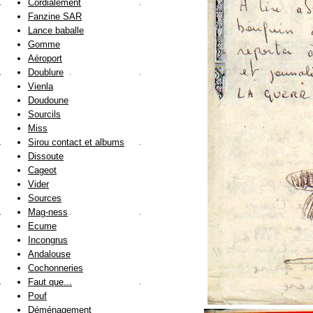
Cordialement
Fanzine SAR
Lance baballe
Gomme
Aéroport
Doublure
Vienla
Doudoune
Sourcils
Miss
Sirou contact et albums
Dissoute
Cageot
Vider
Sources
Mag-ness
Ecume
Incongrus
Andalouse
Cochonneries
Faut que...
Pouf
Déménagement