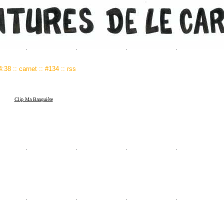
14:38
::
carnet
::
#134
::
rss
Clip Ma Banquière