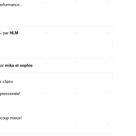
erformance...
, par
HLM
par
mika et sophie
s clipss
mpressionée!
aucoup mieux!