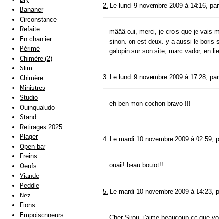
2.
Le lundi 9 novembre 2009 à 14:16, pa
Bananer
Circonstance
Refaite
mâââ oui, merci, je crois que je vais 
En chantier
sinon, on est deux, y a aussi le boris su
Périmé
galopin sur son site, marc vador, en li
Chimère (2)
Slim
3.
Le lundi 9 novembre 2009 à 17:28, pa
Chimère
Ministres
Studio
eh ben mon cochon bravo !!!
Quinqualudo
Stand
Retirages 2025
Plager
4.
Le mardi 10 novembre 2009 à 02:59, 
Open bar
Freins
ouaii! beau boulot!!
Oeufs
Viande
Peddle
5.
Le mardi 10 novembre 2009 à 14:23, 
Nez
Fions
Empoisonneurs
Cher Sirou, j'aime beaucoup ce que vo