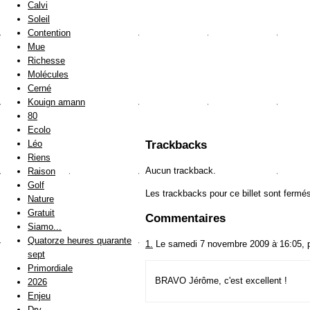
Calvi
Soleil
Contention
Mue
Richesse
Molécules
Cerné
Kouign amann
80
Ecolo
Léo
Trackbacks
Riens
Aucun trackback.
Raison
Golf
Les trackbacks pour ce billet sont fermé
Nature
Gratuit
Commentaires
Siamo...
Quatorze heures quarante
1.
Le samedi 7 novembre 2009 à 16:05, 
sept
Primordiale
BRAVO Jérôme, c'est excellent !
2026
Enjeu
Dry