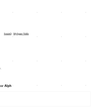
SouinQ
|
MySpace Vidéo
s.
par
Alph