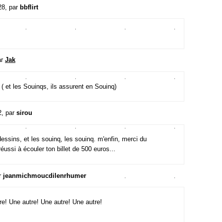
28, par
bbflirt
ar
Jak
( et les Souinqs, ils assurent en Souinq)
2, par
sirou
 dessins, et les souinq, les souinq. m'enfin, merci du
réussi à écouler ton billet de 500 euros...
r
jeanmichmoucdilenrhumer
re! Une autre! Une autre! Une autre!