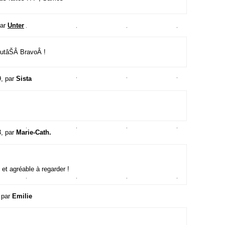
par
Unter
toutâŠÂ BravoÂ !
9, par
Sista
3, par
Marie-Cath.
 et agréable à regarder !
 par
Emilie