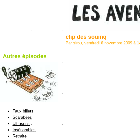
clip des souinq
Par sirou, vendredi 6 novembre 2009 à 
Autres épisodes
blog de Sirou
Faux billets
Scarabées
Ultrasons
Inséparables
Retraite