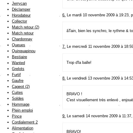
Jerrycan
Déclamper
6.
Le mardi 10 novembre 2009 à 19:23, 
Horodateur
Collector
Match retour (2)
âTain, bien les synchro, le rythme & 
Match retour
Chardonnay
Queues
7.
Le mercredi 11 novembre 2009 à 18:5
Quinquapinou
Bestiaire
Trop d'la balle!
Wanted
Grelots
Furtif
8.
Le vendredi 13 novembre 2009 à 14:5
Gaufre
Cageot (2)
Cuites
BRAVO !
Soldes
C'est visuellement très enlevé , enjoué
Hommage
Plein emploi
9.
Le samedi 14 novembre 2009 à 11:37,
Pince
Cordialement 2
Alimentation
BRAVO!