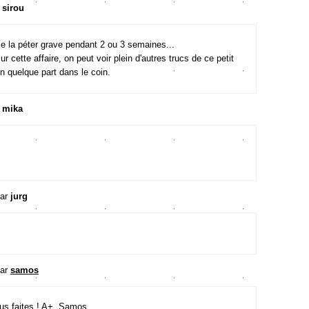
r
sirou
me la péter grave pendant 2 ou 3 semaines...
r cette affaire, on peut voir plein d'autres trucs de ce petit
en quelque part dans le coin.
r
mika
par
jurg
par
samos
us faites ! A+, Samos