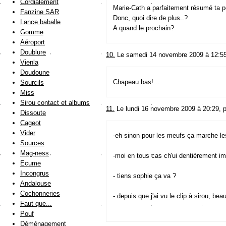
Cordialement
Marie-Cath a parfaitement résumé ta p
Fanzine SAR
Donc, quoi dire de plus..?
Lance baballe
A quand le prochain?
Gomme
Aéroport
Doublure
10.
Le samedi 14 novembre 2009 à 12:55
Vienla
Doudoune
Chapeau bas!...
Sourcils
Miss
Sirou contact et albums
11.
Le lundi 16 novembre 2009 à 20:29, 
Dissoute
Cageot
Vider
-eh sinon pour les meufs ça marche le
Sources
Mag-ness
-moi en tous cas ch'ui dentièrement i
Ecume
Incongrus
- tiens sophie ça va ?
Andalouse
Cochonneries
- depuis que j'ai vu le clip à sirou, be
Faut que...
Pouf
Déménagement