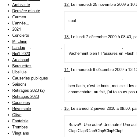
12.
Le mercredi 25 novembre 2009 à 10:
Archiviste
Dernière minute
Carmen
cool...
L'année...
2024
Concierto
13.
Le lundi 7 décembre 2009 à 08:40, p
Mi chien
Landau
Vachement bien ! T'assures en Flash ! 
Noël 2023
Au chaud
Barquettes
14.
Le mercredi 9 décembre 2009 à 13:1
Libellule
Causeries publiques
Saisons
ben flash, c'est le boris, moi c'est les
Retirages 2023 (2)
commentaire, au fait, j'ai toujours pas 
Retirages 2023
Causeries
15.
Le samedi 2 janvier 2010 à 09:50, pa
Réversible
Olive
Fantaisie
Bravo!!! Une autre! Une autre! Une aut
Trombes
Clap!Clap!Clap!Clap!Clap!Clap!
Vingt ans