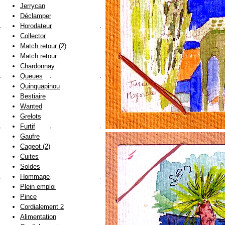
Jerrycan
Déclamper
Horodateur
Collector
Match retour (2)
Match retour
Chardonnay
Queues
Quinquapinou
Bestiaire
Wanted
Grelots
Furtif
Gaufre
Cageot (2)
Cuites
Soldes
Hommage
Plein emploi
Pince
Cordialement 2
Alimentation