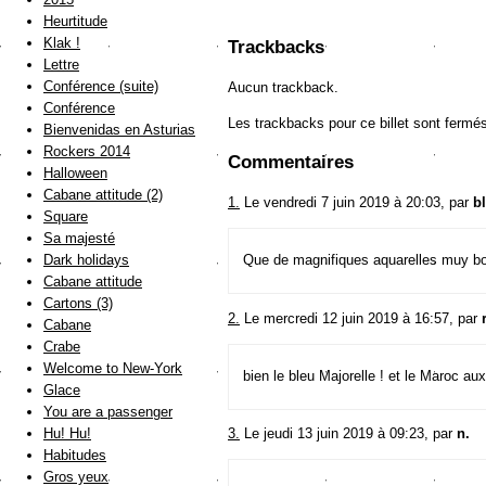
Heurtitude
Klak !
Trackbacks
Lettre
Conférence (suite)
Aucun trackback.
Conférence
Les trackbacks pour ce billet sont fermé
Bienvenidas en Asturias
Rockers 2014
Commentaires
Halloween
Cabane attitude (2)
1.
Le vendredi 7 juin 2019 à 20:03, par
b
Square
Sa majesté
Dark holidays
Que de magnifiques aquarelles muy bon
Cabane attitude
Cartons (3)
2.
Le mercredi 12 juin 2019 à 16:57, par
Cabane
Crabe
Welcome to New-York
bien le bleu Majorelle ! et le Maroc au
Glace
You are a passenger
Hu! Hu!
3.
Le jeudi 13 juin 2019 à 09:23, par
n.
Habitudes
Gros yeux