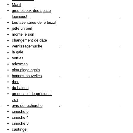
Manif
gros bisoux des space
lapinous!
Les aventures de le buzz!
jette un oeil
monte le son
changement de date
vernissagemuche
la gale
sorties
rolexman
plou plage again
bonnes nouvelles
rheu
du balcon
un conseil de président
zizi
avis de recherche
cinoche 5
cinoche 4
cinoche 3
castinge