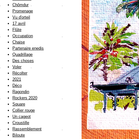
Chômdur
Promenage
Vu d'orteil
17 avril
Flûte
Occupation
Chaise
Partenaire enedis
Quadrillage
Des choses
Voler
Récolter
2021
Déco
Ragondin
Rockers 2020
Square
Collier rouge
Un cageot
Croustille
Rassemblement
Biloute