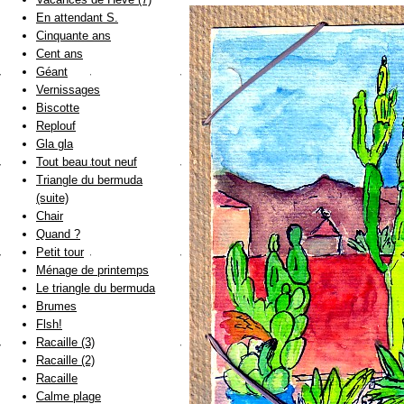
En attendant S.
Cinquante ans
Cent ans
Géant
Vernissages
Biscotte
Replouf
Gla gla
Tout beau tout neuf
Triangle du bermuda
(suite)
Chair
Quand ?
Petit tour
Ménage de printemps
Le triangle du bermuda
Brumes
Flsh!
Racaille (3)
Racaille (2)
Racaille
Calme plage