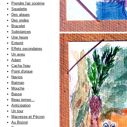
Prendre l'air sixième
Squelette
Des algues
Des ondes
Bracelet
Substances
Une heure
Enterré
Effets secondaires
Un aveu
Adam
Cacha l'eau
Point d'orque
Navios
Batman
Mouche
Basse
Beau temps...
Anticipation
Un tour
Macresse et Pécron
Au Bistrot