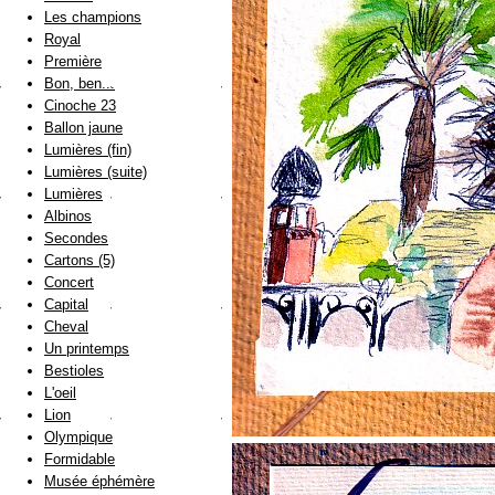
Les champions
Royal
Première
Bon, ben...
Cinoche 23
Ballon jaune
Lumières (fin)
Lumières (suite)
Lumières
Albinos
Secondes
Cartons (5)
Concert
Capital
Cheval
Un printemps
Bestioles
L'oeil
Lion
Olympique
Formidable
Musée éphémère