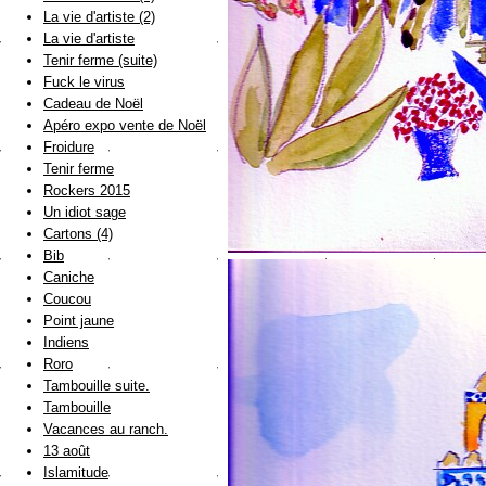
La vie d'artiste (2)
La vie d'artiste
Tenir ferme (suite)
Fuck le virus
Cadeau de Noël
Apéro expo vente de Noël
Froidure
Tenir ferme
Rockers 2015
Un idiot sage
Cartons (4)
Bib
Caniche
Coucou
Point jaune
Indiens
Roro
Tambouille suite.
Tambouille
Vacances au ranch.
13 août
Islamitude