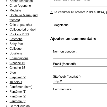
Bonne résolution
C. en Argentine
Médaille
7.
Le vendredi 18 octobre 2019 à 18:44, 
Docteure Marie (and
friends)
Chic et pas cher
Magnifique !
Colloque bd et droit
Rockers 2013
Ajouter un commentaire
Festoche
Baby foot
Colloque
Nom ou pseudo :
Bouillons
Champignons
Cinoche 16
Email (facultatif) :
Cinoche 15
Bleu
Site Web (facultatif) :
Eléphant (2)
10 ANS !
Fantômes (intro)
Commentaire :
Fantôme (1)
Fantôme (2)
Fantôme (3)
Le meilleur job