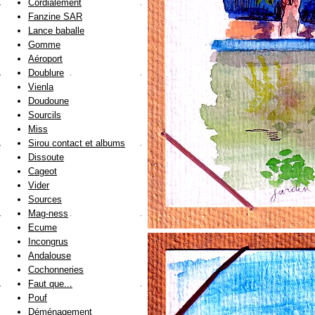
Cordialement
Fanzine SAR
Lance baballe
Gomme
Aéroport
Doublure
Vienla
Doudoune
Sourcils
Miss
Sirou contact et albums
Dissoute
Cageot
Vider
Sources
Mag-ness
Ecume
Incongrus
Andalouse
Cochonneries
Faut que...
Pouf
Déménagement