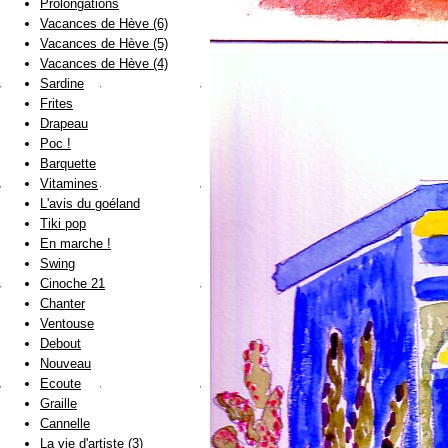
Prolongations
Vacances de Hève (6)
Vacances de Hève (5)
Vacances de Hève (4)
Sardine
Frites
Drapeau
Poc !
Barquette
Vitamines
L'avis du goéland
Tiki pop
En marche !
Swing
Cinoche 21
Chanter
Ventouse
Debout
Nouveau
Ecoute
Graille
Cannelle
La vie d'artiste (3)