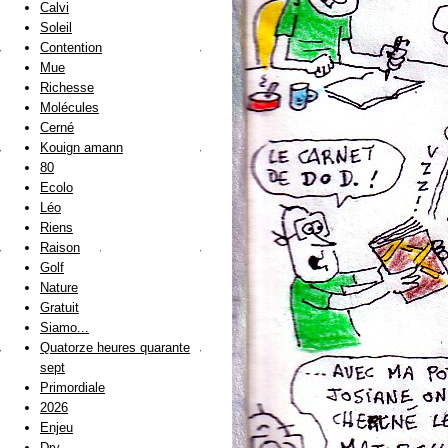
Calvi
Soleil
Contention
Mue
Richesse
Molécules
Cerné
Kouign amann
80
Ecolo
Léo
Riens
Raison
Golf
Nature
Gratuit
Siamo...
Quatorze heures quarante
sept
Primordiale
2026
Enjeu
Dry