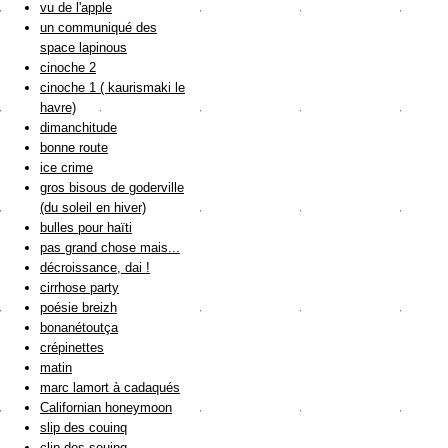
vu de l'apple
un communiqué des
space lapinous
cinoche 2
cinoche 1 ( kaurismaki le
havre)
dimanchitude
bonne route
ice crime
gros bisous de goderville
(du soleil en hiver)
bulles pour haïti
pas grand chose mais...
décroissance, dai !
cirrhose party
poésie breizh
bonanétoutça
crépinettes
matin
marc lamort à cadaqués
Californian honeymoon
slip des couinq
clip des souinq