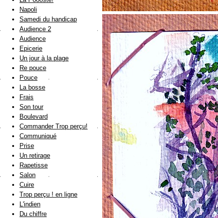
Napoli
Samedi du handicap
Audience 2
Audience
Epicerie
Un jour à la plage
Re pouce
Pouce
La bosse
Frais
Son tour
Boulevard
Commander Trop perçu!
Communiqué
Prise
Un retirage
Rapetisse
Salon
Cuire
Trop perçu ! en ligne
L'indien
Du chiffre