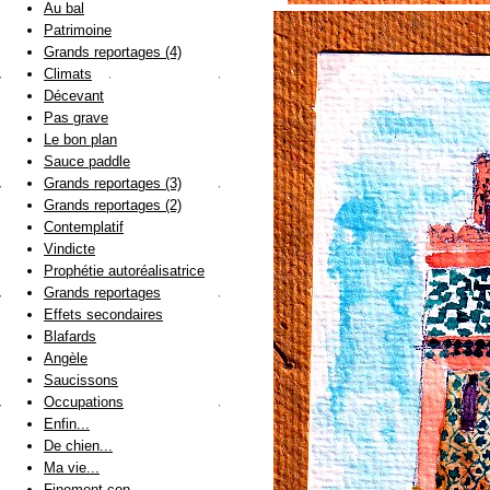
Au bal
Patrimoine
Grands reportages (4)
Climats
Décevant
Pas grave
Le bon plan
Sauce paddle
Grands reportages (3)
Grands reportages (2)
Contemplatif
Vindicte
Prophétie autoréalisatrice
Grands reportages
Effets secondaires
Blafards
Angèle
Saucissons
Occupations
Enfin...
De chien...
Ma vie...
Finement con