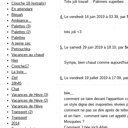
Très joli travail .. Palmiers superbes .
Cinoche 18 (extraits)
En attendant
Bleuah
4.
Le vendredi 14 juin 2019 à 03:39, par
Ambiance...
Palettes (3)
Palettes (2)
très joli <3
Palettes
A peine sec
5.
Le samedi 29 juin 2019 à 18:10, par
S
Petrouchka
Vacances au chaud
Hier
Sympa, bien chaud comme aujourd'hui!
Cinoche17
La liste...
Zip!
6.
Le vendredi 19 juillet 2019 à 17:09, pa
18h45
Chat
bée,,,
Vacances de Hève (3)
comment se taire devant l'apparition c
Vacances de Hève (2)
un style digne des majorettes rêvées p
Vacances de Hève
comment ne pas se dire après de telles 
Transport (2)
et en faim , comment taire cet appétit
Transport
Mosquées ?
2014
Comment ? bée inch Allah