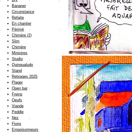
Bananer
Circonstance
Refaite
En chantier
Périmé
Chimère (2)
Slim
Chimère
Ministres
Studio
Quinqualudo
Stand
Retirages 2025
Plager
Open bar
Freins
Oeufs
Viande
Peddle
Nez
Fions
Empoisonneurs