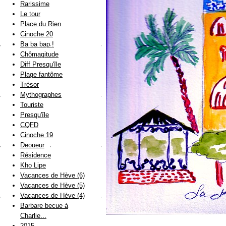
Rarissime
Le tour
Place du Rien
Cinoche 20
Ba ba bap !
Chômagitude
Diff Presqu'île
Plage fantôme
Trésor
Mythographes
Touriste
Presqu'île
CQFD
Cinoche 19
Deoueur
Résidence
Kho Lipe
Vacances de Hève (6)
Vacances de Hève (5)
Vacances de Hève (4)
Barbare becue à
Charlie...
2015