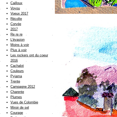
Cailloux
Voyou
Voeux 2017
Récolte
Corvée
2017
Re re re
L'évasion
Moins à voir
Plus à voir
Les rockers ont du coeur
2016
Cachalot
Couleurs
Pyjama
Trente
Campagne 2012
Charente
Plumes
Vues de Colombie
Miroir de sel
Courage