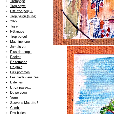
Trempage
Troglodyte
Diff' trop perçu!
Trop perçu (suite)
2022
Tigre
Pétanque
Trop perçu!
Machinphone
Jamais vu
Plus de temps
Racket
En terrasse
Un grain
Des pommes
Les pieds dans l'eau
Baleines
Et ça passe...
Du poisson
Verre
Sauvons Mazette !
Combi
Des bulles