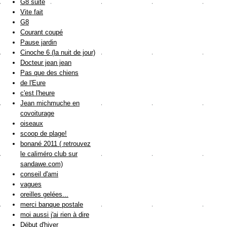
G8 suite
Vite fait
G8
Courant coupé
Pause jardin
Cinoche 6 (la nuit de jour)
Docteur jean jean
Pas que des chiens
de l'Eure
c'est l'heure
Jean michmuche en
covoiturage
oiseaux
scoop de plage!
bonané 2011 ( retrouvez
le caliméro club sur
sandawe.com)
conseil d'ami
vagues
oreilles gelées...
merci banque postale
moi aussi j'ai rien à dire
Début d'hiver