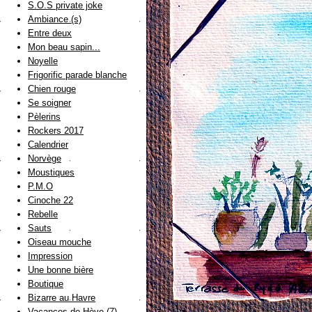
S.O.S private joke
Ambiance (s)
Entre deux
Mon beau sapin...
Noyelle
Frigorific parade blanche
Chien rouge
Se soigner
Pèlerins
Rockers 2017
Calendrier
Norvège
Moustiques
P.M.O
Cinoche 22
Rebelle
Sauts
Oiseau mouche
Impression
Une bonne bière
Boutique
Bizarre au Havre
Vacances de Hève (7)