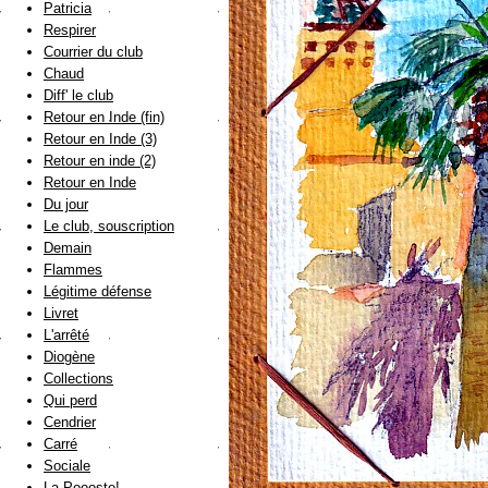
Patricia
Respirer
Courrier du club
Chaud
Diff' le club
Retour en Inde (fin)
Retour en Inde (3)
Retour en inde (2)
Retour en Inde
Du jour
Le club, souscription
Demain
Flammes
Légitime défense
Livret
L'arrêté
Diogène
Collections
Qui perd
Cendrier
Carré
Sociale
La Poooste!